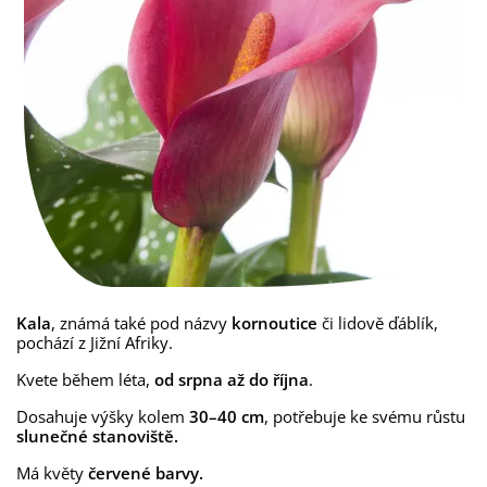
Kala
, známá také pod názvy
kornoutice
či lidově ďáblík,
pochází z Jižní Afriky.
Kvete během léta,
od srpna až do října
.
Dosahuje výšky kolem
30–40 cm
, potřebuje ke svému růstu
slunečné stanoviště.
Má květy
červené barvy.