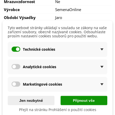
Mrazuvzdornost
Ne
Výrobce
SemenaOnline
Období Výsadby
Jaro
Tyto webové stránky ukládají v souladu se zákony na vaše
zařízení soubory, obecně nazývané cookies. Odsouhlaste
Jak balíme cibulky?
prosím nastavení cookies souborů pro použití webu.
Každý druh cibulek je označen
názvem
,
obrázkem
a
postupem k pěstování
.
Technické cookies
Chceme být
šetrní k přírodě
, proto cibuloviny balíme do
papírových recyklovatelných sáčků a
cibulky stejného
druhu nabalíme dohromady
.
Analytické cookies
Cibulky ručně balíme v den odeslání. Bezprostředně po
jejich obdržení je nutné cibulkám zajistit ideální podmínky a
případně rovnou zasadit.
Marketingové cookies
V případě zájmu rozdělíme balení dle Vašeho požadavku.
Pokyny uveďte v poznámce nákupního košíku.
Jen nezbytné
Přijmout vše
Přejít na stránku Prohlášení o použití cookies