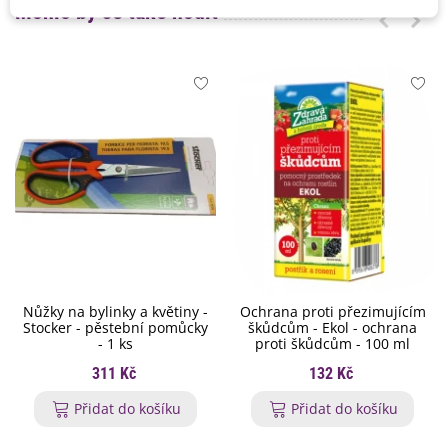
Mohlo by se také hodit
Nůžky na bylinky a květiny -
Ochrana proti přezimujícím
Stocker - pěstební pomůcky
škůdcům - Ekol - ochrana
- 1 ks
proti škůdcům - 100 ml
311 Kč
132 Kč
Přidat do košíku
Přidat do košíku