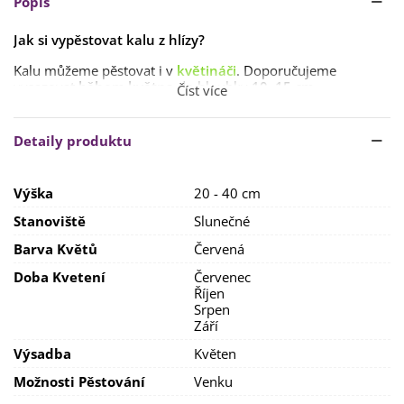
Popis
Jak si vypěstovat kalu z hlízy?
Kalu můžeme pěstovat i v
květináči
. Doporučujeme
vysazovat
během května
do hloubky
10–15 cm
.
Číst více
Kala vyžaduje
slunné
stanoviště, dobře
propustnou
půdu a
během vegetace
vydatnou zálivku
.
Hnojíme
plnými
Detaily produktu
hnojivy
, ale s nízkým obsahem dusíku.
Hlízy sklízíme
koncem září až počátkem října
. Skladujeme
Výška
20 - 40 cm
při teplotě
15 °C
.
Stanoviště
Slunečné
Barva Květů
Červená
Doba Kvetení
Červenec
Říjen
Srpen
Září
Výsadba
Květen
Možnosti Pěstování
Venku