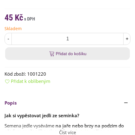
45 Kč
Skladem
-
+
Přidat do košíku
Kód zboží:
1001220
Přidat k oblíbeným
Popis
Jak si vypěstovat jedli ze semínka?
Semena jedle vyséváme
na jaře nebo brzy na podzim do
předem spařeného výsevního
substrátu
přímo na
Číst více