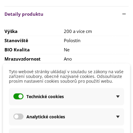
stanoviště
. Před samotným výsevem musíme
semena
namočit na 24 hodin do vody
a poté
po dobu 30 dní
stratifikovat v lednici
.
Detaily produktu
Výsev provádíme do hloubky
1–2 cm
. Doba klíčení
je
nepravidelná
, pohybuje se
od 1 do 2 měsíců
, ale může
Výška
200 a více cm
být i
delší
. Záleží vždy na podmínkách pěstování.
Stanoviště
Polostín
Ideální stanoviště pro borovici je
v polostínu nebo ve stínu
.
Půda by měla být
propustná
,
mírně vlhká
,
vyživená
BIO Kvalita
Ne
humusem
a ideálně
mírně kyselá
.
Mrazuvzdornost
Ano
Pozor
na přemokření
, borovici vyhovuje spíše
krátkodobé
Výrobce
SemenaOnline
sucho
.
Tyto webové stránky ukládají v souladu se zákony na vaše
zařízení soubory, obecně nazývané cookies. Odsouhlaste
prosím nastavení cookies souborů pro použití webu.
Mohlo by se také hodit
Technické cookies
-20%
Analytické cookies