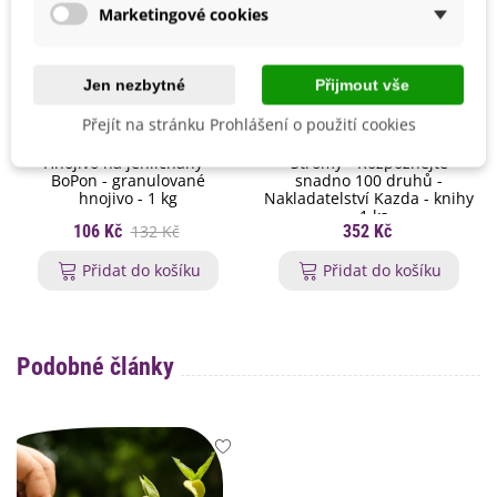
Marketingové cookies
Jen nezbytné
Přijmout vše
Přejít na stránku Prohlášení o použití cookies
Hnojivo na jehličnany -
Stromy - Rozpoznejte
BoPon - granulované
snadno 100 druhů -
hnojivo - 1 kg
Nakladatelství Kazda - knihy
- 1 ks
106 Kč
132 Kč
352 Kč
Přidat do košíku
Přidat do košíku
Podobné články