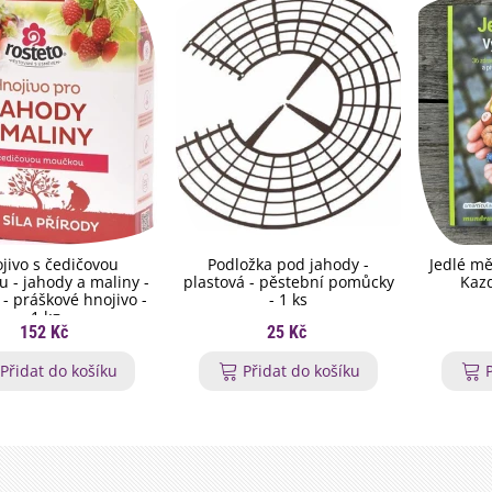
jivo s čedičovou
Podložka pod jahody -
Jedlé mě
 - jahody a maliny -
plastová - pěstební pomůcky
Kazd
 - práškové hnojivo -
- 1 ks
1 kg
152 Kč
25 Kč
Přidat do košíku
Přidat do košíku