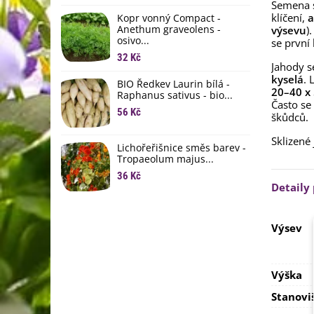
li
Semena s
klíčení,
a
Kopr vonný Compact -
6
Anethum graveolens -
výsevu
)
osivo...
se první 
B
B
32 Kč
Jahody s
6
kyselá
. 
BIO Ředkev Laurin bílá -
20–40 x
Raphanus sativus - bio...
E
Často se
B
56 Kč
škůdců.
9
Sklizené
Lichořeřišnice směs barev -
Tropaeolum majus...
36 Kč
Detaily
Výsev
Výška
Stanovi