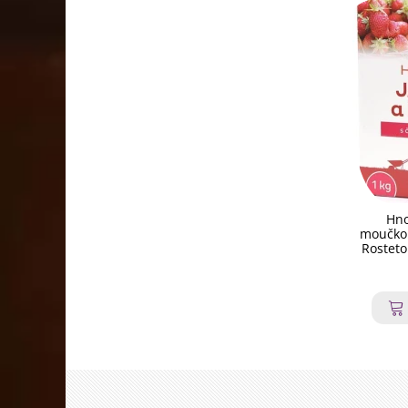
Hno
moučkou
Rosteto