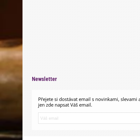
Newsletter
Přejete si dostávat email s novinkami, slevami 
jen zde napsat Váš email.