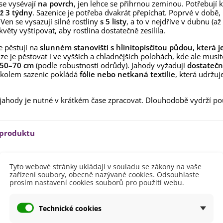
lií - 1 ks
e vysévají
na povrch
, jen lehce se přihrnou zeminou. Potřebují k
ž 3 týdny
. Sazenice je potřeba dvakrát přepíchat. Poprvé v době, k
85 Kč
-30%
0 Kč
. Ven se vysazují silné rostliny
s 5 listy
, a to v nejdříve v dubnu (a
květy vyštipovat, aby rostlina dostatečně zesílila.
egonie plnokvětá žlutá -
egonia superba -...
e pěstují na
slunném stanovišti s hlinitopísčitou půdou, která 
85 Kč
-30%
0 Kč
Lze je pěstovat i ve vyšších a chladnějších polohách, kde ale musít
 50–70 cm
(podle robustnosti odrůdy). Jahody vyžadují
dostatečn
ukalyptus Baby Blue -
 kolem sazenic pokládá
fólie nebo netkaná textilie
, která udržu
lahovičník - Eukalyptus...
0 Kč
 jahody je nutné v krátkém čase zpracovat. Dlouhodobě vydrží p
 produktu
Březen
Tyto webové stránky ukládají v souladu se zákony na vaše
Duben
zařízení soubory, obecně nazývané cookies. Odsouhlaste
Únor
prosím nastavení cookies souborů pro použití webu.
20 - 40 cm
Technické cookies
ště
Slunečné