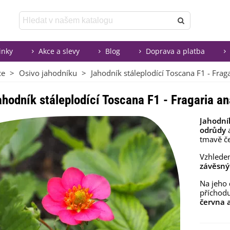
inky
Akce a slevy
Blog
Doprava a platba
ce
>
Osivo jahodníku
>
Jahodník stáleplodící Toscana F1 - Frag
ahodník stáleplodící Toscana F1 - Fragaria an
Jahodní
odrůdy
a
tmavě če
Vzhlede
závěsný
Na jeho
příchod
června a