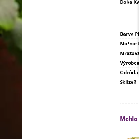
Doba Kv
Barva P
Možnost
Mrazuvz
Výrobc
Odrůda
Sklizeň
Mohlo 