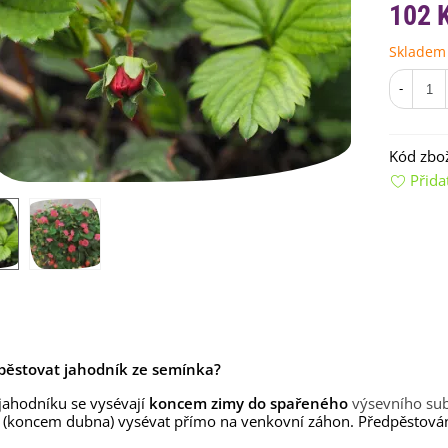
102 
Skladem
-
Kód zbož
Přida
emínkové bomby - dárkový
ox na vajíčka -...
92 Kč
uchyňské bylinky na malou
lochu - výsevný...
4 Kč
rkev pozdní Cidera -
ypěstovat jahodník ze semínka?
aucus carota - osivo...
4 Kč
ahodníku se vysévají
koncem zimy do spařeného
výsevního sub
(koncem dubna) vysévat přímo na venkovní záhon. Předpěstování 
ilie Canova - Lilium - cibule