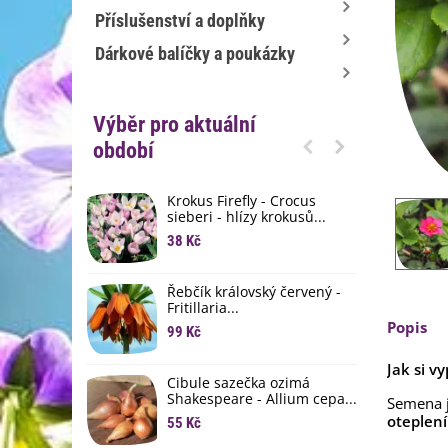
Příslušenství a doplňky
Dárkové balíčky a poukázky
Výběr pro aktuální
období
Krokus Firefly - Crocus
S
sieberi - hlízy krokusů...
b
38 Kč
1
K
Řebčík královský červený -
p
Fritillaria...
8
Popis
99 Kč
M
Jak si v
D
Cibule sazečka ozimá
3
Shakespeare - Allium cepa...
Semena j
oteplení
55 Kč
L