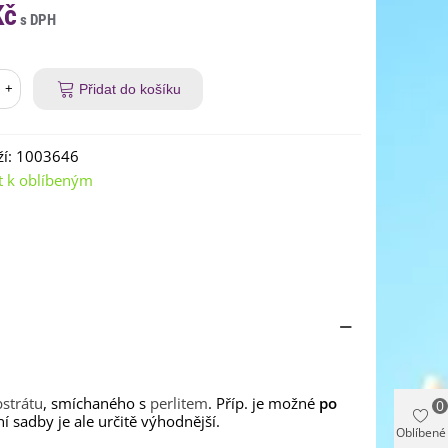
Kč
+
Přidat do košíku
í:
1003646
t k oblíbeným
strátu
, smíchaného s
perlitem
. Příp. je možné
po
0
sadby je ale určitě výhodnější.
Oblíbené