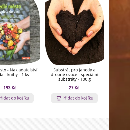
sto - Nakladatelství
Substrát pro jahody a
Košík n
a - knihy - 1 ks
drobné ovoce - speciální
pěstebn
substráty - 100 g
193 Kč
27 Kč
Přidat do košíku
Přidat do košíku
P