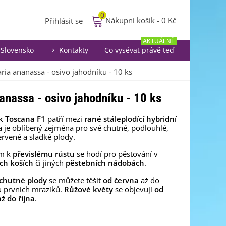
0
Nákupní košík
-
0 Kč
Přihlásit se
AKTUÁLNĚ
Slovensko
Kontakty
Co vysévat právě teď
aria ananassa - osivo jahodníku - 10 ks
anassa - osivo jahodníku - 10 ks
k Toscana F1
patří mezi
rané stáleplodící
hybridní
 je oblíbený zejména pro své chutné, podlouhlé,
rvené a sladké plody.
m k
převislému růstu
se hodí pro pěstování v
ch koších
či jiných
pěstebních nádobách
.
chutné plody
se můžete těšit
od června
až do
u prvních mrazíků.
Růžové květy
se objevují
od
ž do října
.