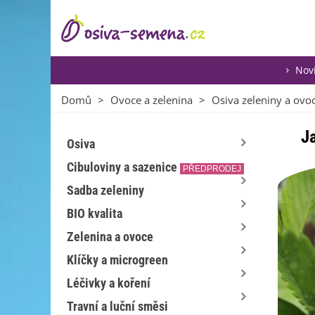
Nov
Domů
>
Ovoce a zelenina
>
Osiva zeleniny a ovo
J
Osiva
Cibuloviny a sazenice
PŘEDPRODEJ
Sadba zeleniny
BIO kvalita
Zelenina a ovoce
Klíčky a microgreen
Léčivky a koření
Travní a luční směsi