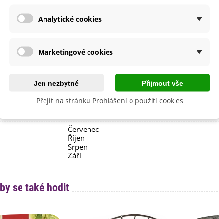
etení
Červen
Červenec
Analytické cookies
Říjen
Srpen
Září
Marketingové cookies
lodů
Červená
i Pěstování
Venku
dornost
Ne
Jen nezbytné
Přijmout vše
e
SemenaOnline
Přejít na stránku Prohlášení o použití cookies
Hybridní F1
Červenec
Říjen
Srpen
Září
by se také hodit