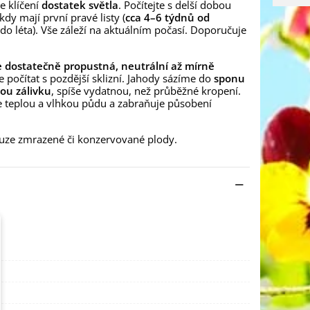
e klíčení
dostatek světla
. Počítejte s delší dobou
dy mají první pravé listy (
cca 4–6 týdnů od
ž do léta). Vše záleží na aktuálním počasí. Doporučuje
je dostatečně propustná, neutrální až mírně
e počítat s pozdější sklizní. Jahody sázíme do
sponu
ou zálivku
, spíše vydatnou, než průběžné kropení.
je teplou a vlhkou půdu a zabraňuje působení
ouze zmrazené či konzervované plody.