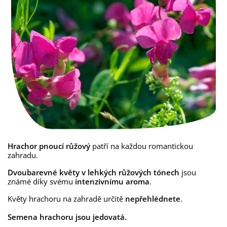
Hrachor pnoucí růžový
patří na každou romantickou
zahradu.
Dvoubarevné květy v lehkých růžových tónech
jsou
známé díky svému
intenzivnímu aroma
.
Květy hrachoru na zahradě určitě
nepřehlédnete
.
Semena hrachoru jsou jedovatá.