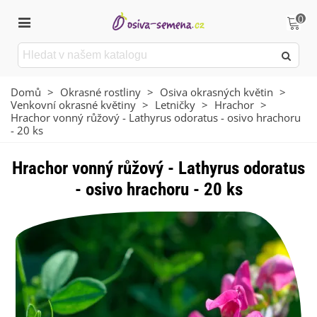
0
Domů
>
Okrasné rostliny
>
Osiva okrasných květin
>
Venkovní okrasné květiny
>
Letničky
>
Hrachor
>
Hrachor vonný růžový - Lathyrus odoratus - osivo hrachoru
- 20 ks
Hrachor vonný růžový - Lathyrus odoratus
- osivo hrachoru - 20 ks