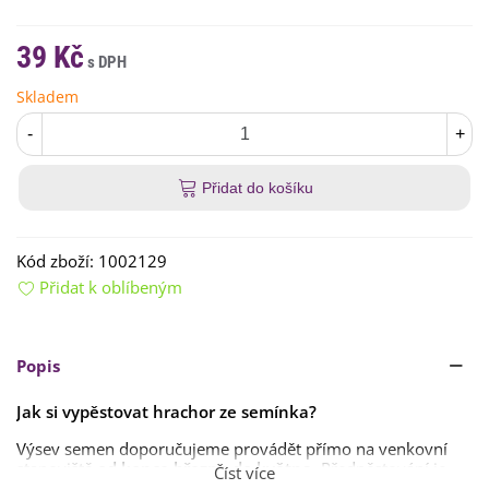
39 Kč
Skladem
-
+
Přidat do košíku
Kód zboží:
1002129
Přidat k oblíbeným
Popis
Jak si vypěstovat hrachor ze semínka?
Výsev semen doporučujeme provádět přímo na venkovní
stanoviště
od konce března do května
. Předpěstování je
Číst více
možné
od března
. Ideální hloubka výsevu by se měla