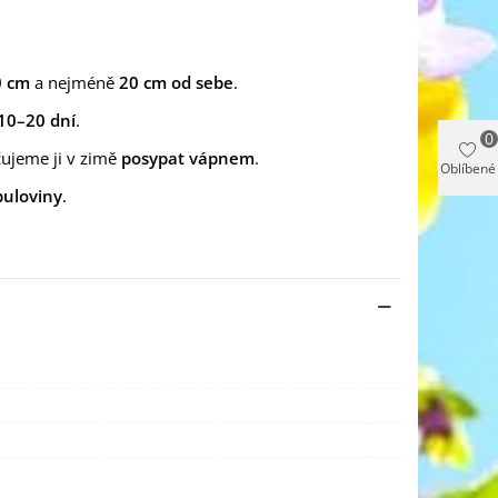
0 cm
a nejméně
20 cm od sebe
.
10–20 dní
.
0
ujeme ji v zimě
posypat vápnem
.
Oblíbené
buloviny
.