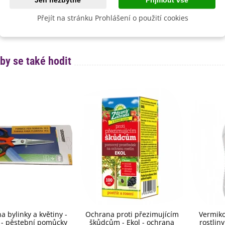
ě zájmu rozdělíme balení dle Vašeho požadavku. Pokyny uveďte
Přejít na stránku Prohlášení o použití cookies
by se také hodit
a bylinky a květiny -
Ochrana proti přezimujícím
Vermiko
 - pěstební pomůcky
škůdcům - Ekol - ochrana
rostlin