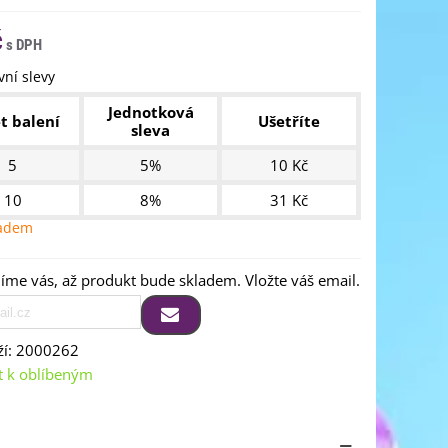
č
ní slevy
Jednotková
t balení
Ušetříte
sleva
5
5%
10 Kč
10
8%
31 Kč
ladem
me vás, až produkt bude skladem. Vložte váš email.
í:
2000262
t k oblíbeným