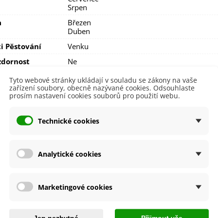
Srpen
a
Březen
Duben
i Pěstování
Venku
dornost
Ne
e
SemenaOnline
Tyto webové stránky ukládají v souladu se zákony na vaše
zařízení soubory, obecně nazývané cookies. Odsouhlaste
ní Doba
Trvalky
prosím nastavení cookies souborů pro použití webu.
adioly
Středněkvětý
Technické cookies
 Výsadby
Jaro
íme cibulky?
Analytické cookies
uh cibulek je označen
názvem
,
obrázkem
a
postupem k pěstov
Marketingové cookies
být
šetrní k přírodě
, proto cibuloviny balíme do papírových recy
e dohromady
.
ručně balíme v den odeslání. Bezprostředně po jejich obdržení je 
asadit.
Jen nezbytné
Přijmout vše