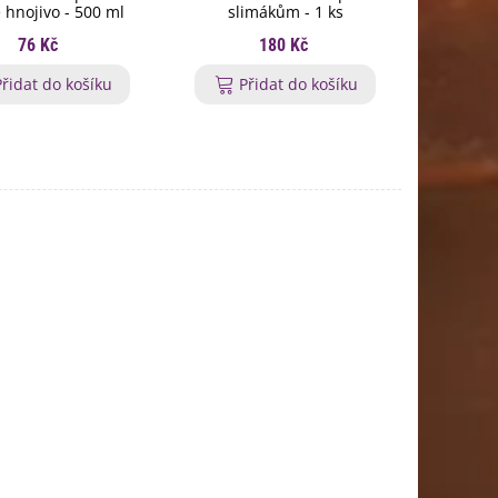
 hnojivo - 500 ml
slimákům - 1 ks
granulov
76 Kč
180 Kč
Přidat do košíku
Přidat do košíku
P