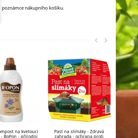
 v poznámce nákupního košíku.
mpost na kvetoucí
Past na slimáky - Zdravá
Hnojivo 
y - BoPon - přírodní
zahrada - ochrana proti
rohovin