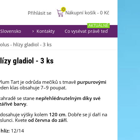
0
Nákupní košík
-
0 Kč
Přihlásit se
AKTUÁLNĚ
Slovensko
Kontakty
Co vysévat právě teď
lus - hlízy gladiol - 3 ks
lízy gladiol - 3 ks
Plum Tart je odrůda mečíků s tmavě
purpurovými
Jeden klas obsahuje 7–9 poupat.
zahradě se stane
nepřehlédnutelným díky své
zářivé barvy
.
 dosahuje výšky kolem
120 cm
. Dobře se jí daří na
lunci. Kvete
od června do září
.
 hlíz:
12/14