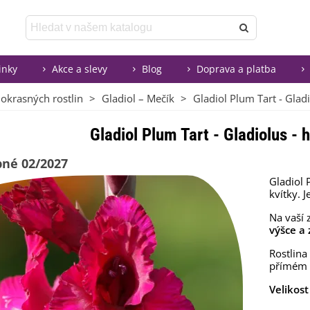
inky
Akce a slevy
Blog
Doprava a platba
 okrasných rostlin
>
Gladiol – Mečík
>
Gladiol Plum Tart - Gladio
Gladiol Plum Tart - Gladiolus - h
né 02/2027
Gladiol 
kvítky. 
Na vaší 
výšce a 
Rostlina
přímém s
Velikost