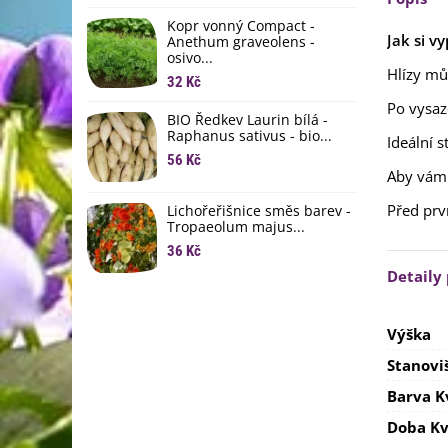
li
Kopr vonný Compact -
6
Jak si vy
Anethum graveolens -
osivo...
B
Hlízy mů
B
32 Kč
6
Po vysa
BIO Ředkev Laurin bílá -
Raphanus sativus - bio...
Ideální s
E
B
56 Kč
Aby vám 
9
Před prv
Lichořeřišnice směs barev -
Tropaeolum majus...
36 Kč
Detaily
Výška
Stanovi
Barva K
Doba Kv