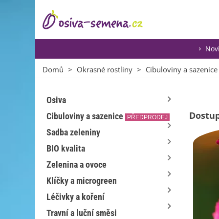
Nov
Domů
>
Okrasné rostliny
>
Cibuloviny a sazenice
Osiva
Dostup
Cibuloviny a sazenice
PŘEDPRODEJ
Sadba zeleniny
BIO kvalita
Zelenina a ovoce
Klíčky a microgreen
Léčivky a koření
Travní a luční směsi