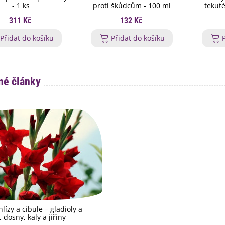
- 1 ks
proti škůdcům - 100 ml
tekuté
311 Kč
132 Kč
Přidat do košíku
Přidat do košíku
é články
lízy a cibule – gladioly a
 dosny, kaly a jiřiny