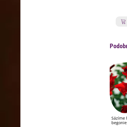
Podobn
Sázíme h
begonie,