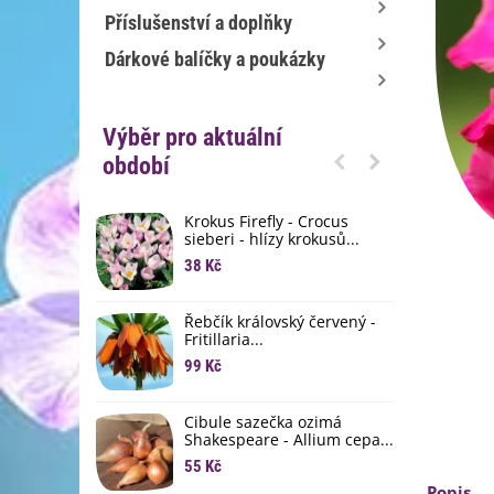
Příslušenství a doplňky
Dárkové balíčky a poukázky
Výběr pro aktuální
období
Krokus Firefly - Crocus
S
sieberi - hlízy krokusů...
b
38 Kč
1
K
Řebčík královský červený -
p
Fritillaria...
8
99 Kč
M
D
Cibule sazečka ozimá
3
Shakespeare - Allium cepa...
55 Kč
L
Popis