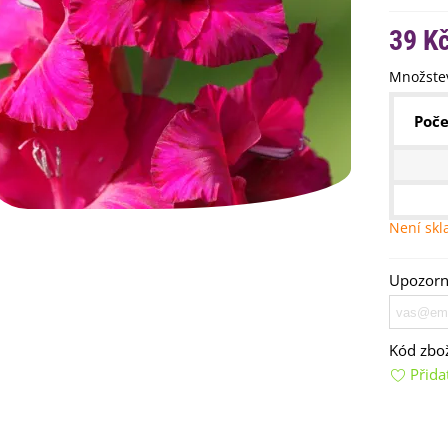
39 K
Množstev
Poče
emínkové bomby - dárkový
ox na vajíčka -...
Není sk
92 Kč
uchyňské bylinky na malou
Upozorní
lochu - výsevný...
4 Kč
Kód zbož
rkev pozdní Cidera -
aucus carota - osivo...
Přida
4 Kč
ilie Canova - Lilium - cibule