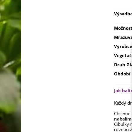
Výsadb
Možnost
Mrazuvz
Výrobc
Vegetač
Druh Gl
Období
Jak bal
Každý dr
Chceme 
nabalím
Cibulky 
rovnou z