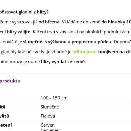
lií - 1 ks
85 Kč
-30%
0 Kč
pěstovat gladiol z hlízy?
egonie plnokvětá žlutá -
žeme vysazovat již
od března
. Vkládáme do země
do hloubky 1
egonia superba -...
85 Kč
-30%
0 Kč
zení
hlízy zalijte
. Klíčení trvá v závislosti na okolních podmínkách
tanoviště je
slunečné
,
s výživnou a propustnou půdou
. Doporuč
ukalyptus Baby Blue -
lahovičník - Eukalyptus...
gladioly krásně kvetly, je vhodné je
přihnojovat
hnojivem na ci
0 Kč
ními mrazy je nutné
hlízy vyndat ze země
.
 produktu
100 - 150 cm
ště
Slunečné
větů
Fialová
etení
Červen
Červenec