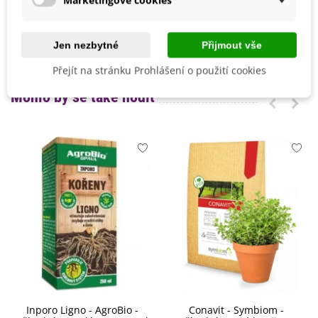
Marketingové cookies
Září
Ranost
Poloraná
Jen nezbytné
Přijmout vše
Odrůda Fazole
Tyčková
Přejít na stránku Prohlášení o použití cookies
Mohlo by se také hodit
Inporo Ligno - AgroBio -
Conavit - Symbiom -