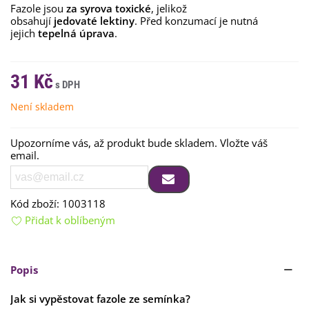
Fazole jsou
za syrova toxické
, jelikož
obsahují
jedovaté lektiny
. Před konzumací je nutná
jejich
tepelná úprava
.
31 Kč
Není skladem
Upozorníme vás, až produkt bude skladem. Vložte váš
email.
Kód zboží:
1003118
Přidat k oblíbeným
Popis
Jak si vypěstovat fazole ze semínka?