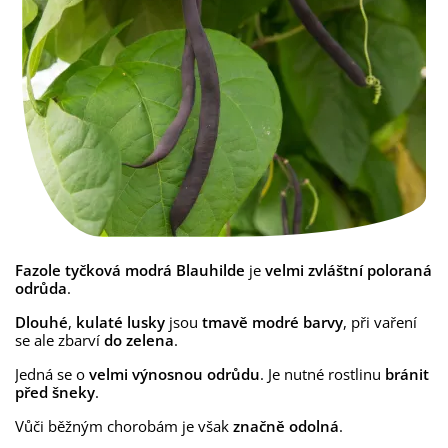
Fazole tyčková modrá Blauhilde
je
velmi zvláštní poloraná
odrůda
.
Dlouhé
,
kulaté lusky
jsou
tmavě modré
barvy
, při vaření
se ale zbarví
do zelena
.
Jedná se o
velmi výnosnou
odrůdu
. Je nutné rostlinu
bránit
před šneky
.
Vůči běžným chorobám je však
značně odolná
.