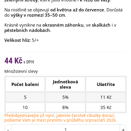
Na rostlině se objevují
od května až do července
. Dorůstá
do
výšky v rozmezí 35–50 cm
.
Krásně vynikne na
okrasném záhonku
, ve
skalkách
i v
pěstebních nádobách
.
Velikost hlíz:
5/+
44 Kč
Množstevní slevy
Jednotková
Počet balení
Ušetříte
sleva
5
5%
11 Kč
10
8%
35 Kč
Předobjednávejte již nyní, jakmile čerstvé cibulky dorazí,
pošleme Vám je mezi prvními v průběhu srpna/září 2026
-
+