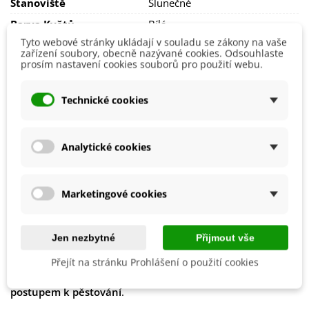
Stanoviště
Slunečné
Barva Květů
Bílá
Tyto webové stránky ukládají v souladu se zákony na vaše
Doba Kvetení
Červen
zařízení soubory, obecně nazývané cookies. Odsouhlaste
Červenec
prosím nastavení cookies souborů pro použití webu.
Výsadba
Říjen
Září
Technické cookies
Možnosti Pěstování
Venku
Mrazuvzdornost
Ano
Analytické cookies
Výrobce
SemenaOnline
Vegetační Doba
Trvalky
Marketingové cookies
Období Výsadby
Jaro
Podzim
Jen nezbytné
Přijmout vše
Jak balíme cibulky?
Přejít na stránku Prohlášení o použití cookies
Každý druh cibulek je označen
názvem
,
obrázkem
a
postupem k pěstování
.