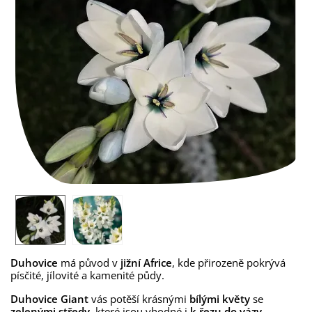
Duhovice
má původ v
jižní Africe
, kde přirozeně pokrývá
písčité, jílovité a kamenité půdy.
Duhovice Giant
vás potěší krásnými
bílými květy
se
zelenými středy
, které jsou vhodné i
k řezu do vázy
.