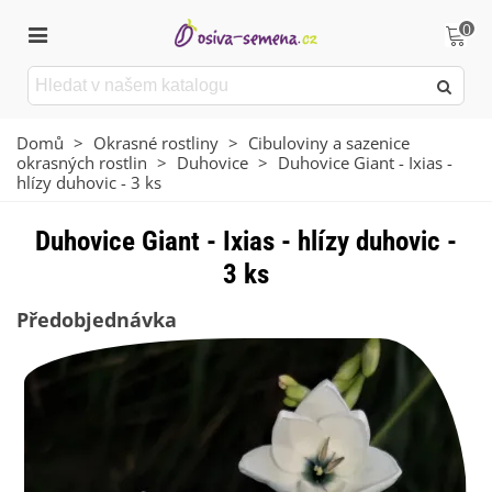
0
Domů
>
Okrasné rostliny
>
Cibuloviny a sazenice
okrasných rostlin
>
Duhovice
>
Duhovice Giant - Ixias -
hlízy duhovic - 3 ks
Duhovice Giant - Ixias - hlízy duhovic -
3 ks
Předobjednávka