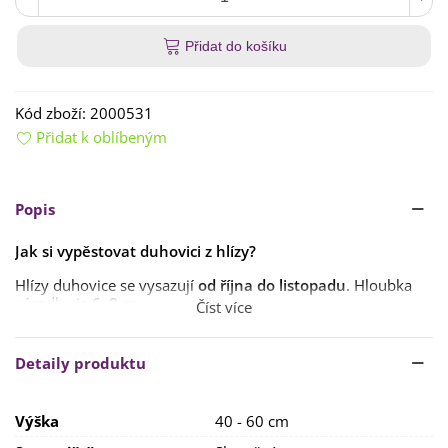
Přidat do košíku
Kód zboží:
2000531
Přidat k oblíbeným
Popis
Jak si vypěstovat duhovici z hlízy?
Hlízy duhovice se vysazují
od října do listopadu
. Hloubka
výsadby je
6–8 cm
.
Číst více
Stanoviště by mělo být
slunečné s propustnou a výživnou
půdou
. Doporučujeme rostliny
přihnojovat
a
pravidelně
Detaily produktu
zalévat
. Ovšem se zálivkou opatrně, rostliny jsou spíše
tolerantní k suchu.
Výška
40 - 60 cm
Rostlina je
mrazuvzdorná
, u nás ji však na zimu
zakryjte
chvojím nebo listím
.