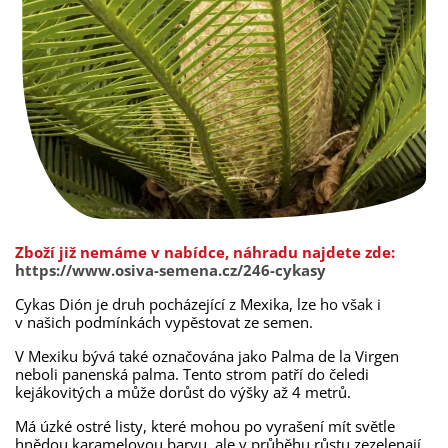
Zboží již nemáme v nabídce, náhradu najdete zde:
https://www.osiva-semena.cz/246-cykasy
Cykas Dión je druh pocházející z Mexika, lze ho však i
v našich podmínkách vypěstovat ze semen.
V Mexiku bývá také označována jako Palma de la Virgen
neboli panenská palma. Tento strom patří do čeledi
kejákovitých a může dorůst do výšky až 4 metrů.
Má úzké ostré listy, které mohou po vyrašení mít světle
hnědou karamelovou barvu, ale v průběhu růstu zezelenají.