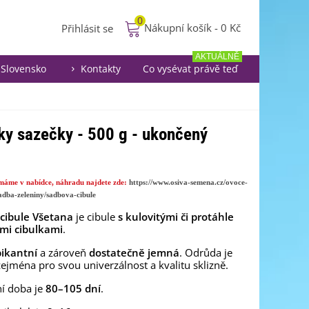
0
Nákupní košík
-
0 Kč
Přihlásit se
AKTUÁLNĚ
Slovensko
Kontakty
Co vysévat právě teď
lky sazečky - 500 g - ukončený
emáme v nabídce, náhradu najdete zde:
https://www.osiva-semena.cz/ovoce-
sadba-zeleniny/sadbova-cibule
cibule Všetana
je cibule
s kulovitými či protáhle
ými cibulkami
.
pikantní
a zároveň
dostatečně jemná
. Odrůda je
ejména pro svou univerzálnost a kvalitu sklizně.
í doba je
80–105 dní
.