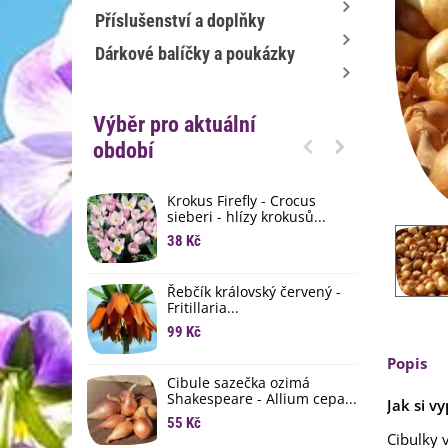
Příslušenství a doplňky
Dárkové balíčky a poukázky
Výběr pro aktuální
období
Krokus Firefly - Crocus
S
sieberi - hlízy krokusů...
b
38 Kč
1
K
Řebčík královský červený -
p
Fritillaria...
8
99 Kč
M
Popis
D
Cibule sazečka ozimá
3
Shakespeare - Allium cepa...
Jak si v
55 Kč
L
Cibulky