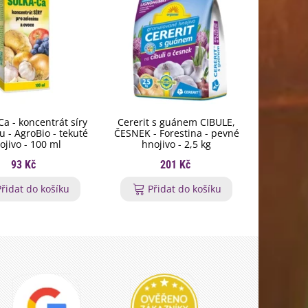
Ca - koncentrát síry
Cererit s guánem CIBULE,
Hnojivo n
u - AgroBio - tekuté
ČESNEK - Forestina - pevné
Agro - pe
ojivo - 100 ml
hnojivo - 2,5 kg
93 Kč
201 Kč
Přidat do košíku
Přidat do košíku
P