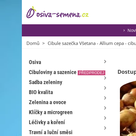
Nov
Domů
>
Cibule sazečka Všetana - Allium cepa - cib
Osiva
Dostup
Cibuloviny a sazenice
PŘEDPRODEJ
Sadba zeleniny
BIO kvalita
Zelenina a ovoce
Klíčky a microgreen
Léčivky a koření
Travní a luční směsi