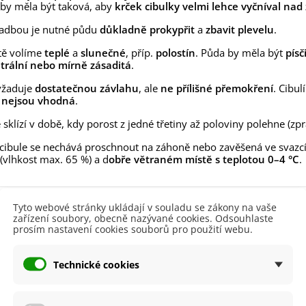
lií - 1 ks
by měla být taková, aby
krček cibulky velmi lehce vyčníval nad
85 Kč
-30%
0 Kč
sadbou je nutné půdu
důkladně
prokypřit
a
zbavit plevelu
.
egonie plnokvětá žlutá -
tě volíme
teplé
a
slunečné
, příp.
polostín
. Půda by měla být
písč
egonia superba -...
rální nebo mírně zásaditá
.
85 Kč
-30%
0 Kč
yžaduje
dostatečnou závlahu
, ale
ne přílišné přemokření
. Cibu
ukalyptus Baby Blue -
 nejsou vhodná
.
lahovičník - Eukalyptus...
e sklízí v době, kdy porost z jedné třetiny až poloviny polehne (z
0 Kč
 cibule se nechává proschnout na záhoně nebo zavěšená ve svazc
(vlhkost max. 65 %) a d
obře větraném místě s teplotou 0–4 °C
.
 produktu
Tyto webové stránky ukládají v souladu se zákony na vaše
zařízení soubory, obecně nazývané cookies. Odsouhlaste
prosím nastavení cookies souborů pro použití webu.
ště
Slunečné
Technické cookies
a
Březen
Duben
Květen