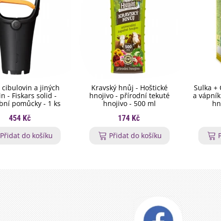
 cibulovin a jiných
Kravský hnůj - Hoštické
Sulka + 
in - Fiskars solid -
hnojivo - přírodní tekuté
a vápník
bní pomůcky - 1 ks
hnojivo - 500 ml
hn
454 Kč
174 Kč
Přidat do košíku
Přidat do košíku