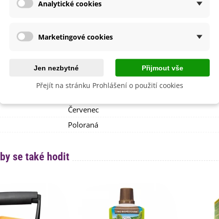
lodů
Analytické cookies
Žlutá
i Pěstování
Venku
lita
Ne
Marketingové cookies
dornost
Ne
 Sadby
Jarní
Jen nezbytné
Přijmout vše
Nehybridní
Přejít na stránku Prohlášení o použití cookies
 Balení
500 g
Červenec
Poloraná
by se také hodit