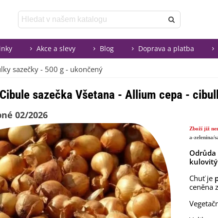
inky
Akce a slevy
Blog
Doprava a platba
ulky sazečky - 500 g - ukončený
Cibule sazečka Všetana - Allium cepa - cibu
né 02/2026
Zboží již n
a-zelenina/
Odrůda 
kulovit
Chuť je
ceněna z
Vegetačn