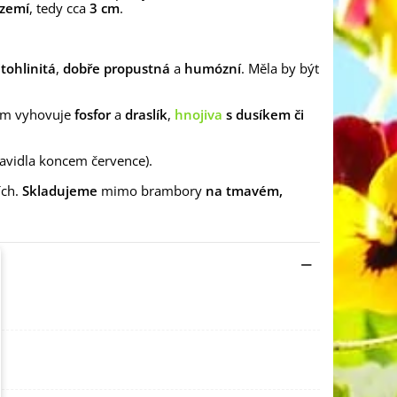
 zemí
, tedy cca
3 cm
.
itohlinitá
,
dobře propustná
a
humózní
. Měla by být
lím vyhovuje
fosfor
a
draslík
,
hnojiva
s dusíkem či
pravidla koncem července).
ích.
Skladujeme
mimo brambory
na tmavém,