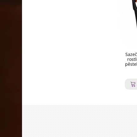
Sazeč
rostl
pěste