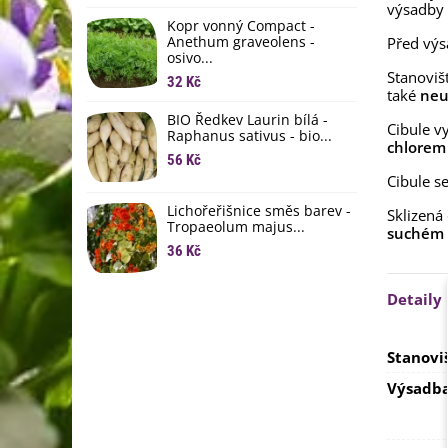
li
výsadby 
Kopr vonný Compact -
6
Anethum graveolens -
Před vý
osivo...
B
Stanoviš
B
32 Kč
také
neut
6
BIO Ředkev Laurin bílá -
Cibule v
Raphanus sativus - bio...
E
chlorem
B
56 Kč
Cibule s
9
Lichořeřišnice směs barev -
Sklizená
Tropaeolum majus...
suchém
36 Kč
Detaily
Stanovi
Výsadb