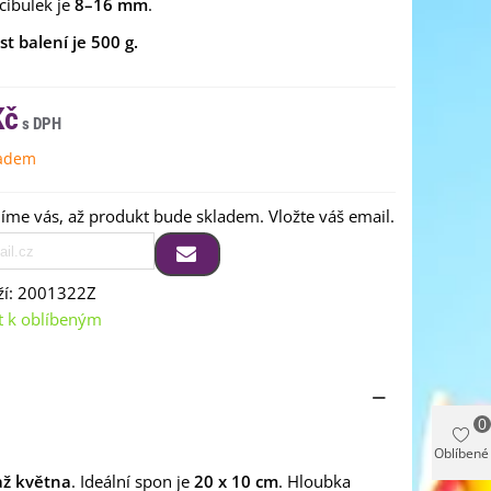
 cibulek je
8–16 mm
.
t balení je 500 g.
Kč
ladem
me vás, až produkt bude skladem. Vložte váš email.
í:
2001322Z
t k oblíbeným
0
Oblíbené
ž května
. Ideální spon je
20 x 10 cm
. Hloubka