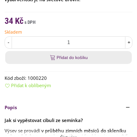
34 Kč
Skladem
-
+
Přidat do košíku
Kód zboží:
1000220
Přidat k oblíbeným
Popis
Jak si vypěstovat cibuli ze semínka?
Výsev se provádí
v průběhu zimních měsíců do skleníku
nebo od dubna
na venkovní záhon. Hloubka výsevu je
0,5–