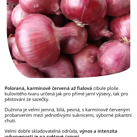
Poloraná, karmínově červená až fialová
cibule ploše
kulovitého tvaru určená jak pro přímé jarní výsevy, tak pro
pěstování ze sazečky.
Dužnina je velmi jemná, bílá, pevná, s karmínově červeným
probarvením mezi jednotlivými suknicemi, výborné pikantní
chuti.
Velmi dobře skladovatelná odrůda,
výnos a intenzita
vybarvenosti je na světové úrovni
.