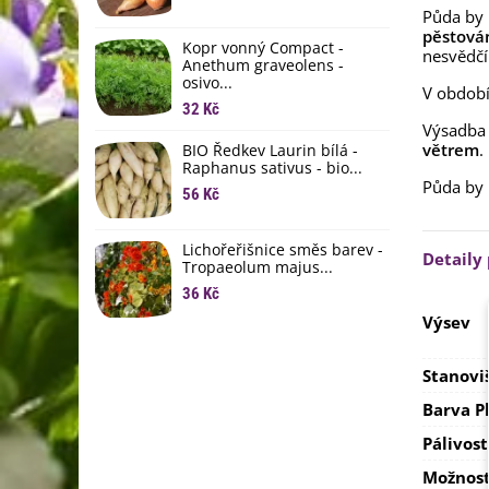
L
Půda by
li
pěstování
Kopr vonný Compact -
6
nesvědčí
Anethum graveolens -
osivo...
B
V období
B
32 Kč
Výsadba 
6
větrem
.
BIO Ředkev Laurin bílá -
Raphanus sativus - bio...
E
Půda by
B
56 Kč
9
Lichořeřišnice směs barev -
Detaily
Tropaeolum majus...
36 Kč
Výsev
Stanovi
Barva P
Pálivost
Možnost