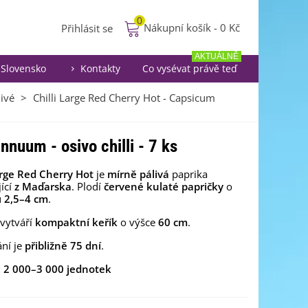
0
Nákupní košík
-
0 Kč
Přihlásit se
AKTUÁLNĚ
Slovensko
Kontakty
Co vysévat právě teď
ivé
>
Chilli Large Red Cherry Hot - Capsicum
nnuum - osivo chilli - 7 ks
arge Red Cherry Hot
je
mírně pálivá
paprika
ící
z Maďarska
. Plodí
červené
kulaté
papričky
o
u
2,5–4 cm
.
 vytváří
kompaktní keřík
o výšce
60 cm
.
ní je
přibližně 75 dní
.
: 2 000–3 000 jednotek