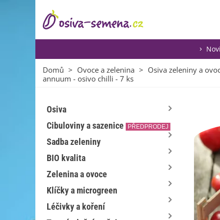
Nov
Domů
>
Ovoce a zelenina
>
Osiva zeleniny a ovo
annuum - osivo chilli - 7 ks
Osiva
Cibuloviny a sazenice
PŘEDPRODEJ
Sadba zeleniny
BIO kvalita
Zelenina a ovoce
Klíčky a microgreen
Léčivky a koření