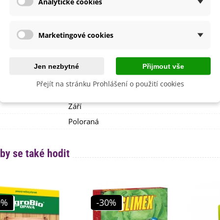
Analytické cookies
Venku
lita
Ne
dornost
Ne
Marketingové cookies
e
SemenaOnline
Nehybridní
Jen nezbytné
Přijmout vše
Červen
Přejít na stránku Prohlášení o použití cookies
Červenec
Srpen
Září
Poloraná
by se také hodit
0%
-30%