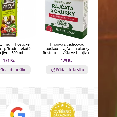
ý hnůj - Hoštické
Hnojivo s čedičovou
Biochar
 - přírodní tekuté
moučkou - rajčata a okurky -
rostli
ojivo - 500 ml
Rosteto - práškové hnojivo -
pevn
1 kg
174 Kč
179 Kč
Přidat do košíku
Přidat do košíku
P