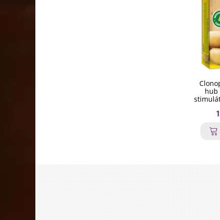
Clonop
hub 
stimulá
1