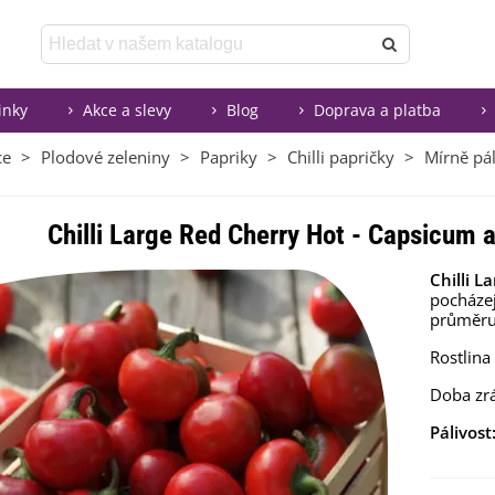
inky
Akce a slevy
Blog
Doprava a platba
ce
>
Plodové zeleniny
>
Papriky
>
Chilli papričky
>
Mírně pál
Chilli Large Red Cherry Hot - Capsicum a
Chilli L
pocházej
průměr
Rostlina
Doba zrá
Pálivost