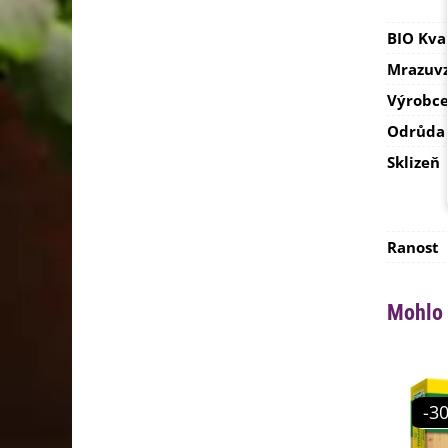
BIO Kva
Mrazuvz
Výrobc
Odrůda
Sklizeň
Ranost
Mohlo 
-3