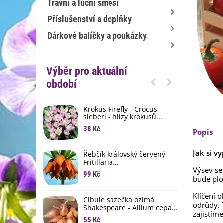
Travní a luční směsi
Příslušenství a doplňky
Dárkové balíčky a poukázky
Výběr pro aktuální
období
Krokus Firefly - Crocus
S
sieberi - hlízy krokusů...
b
38 Kč
1
Popis
K
Jak si v
Řebčík královský červený -
p
Fritillaria...
8
Výsev s
99 Kč
bude plo
M
D
Klíčení 
Cibule sazečka ozimá
odrůdy. 
3
Shakespeare - Allium cepa...
zajistím
55 Kč