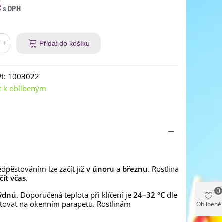
č
+
Přidat do košíku
í:
1003022
t k oblíbeným
edpěstováním lze začít již
v únoru
a
březnu
. Rostlina
ít včas
.
0
týdnů
. Doporučená teplota při klíčení je
24–32 °C
dle
stovat na okenním parapetu. Rostlinám
Oblíbené