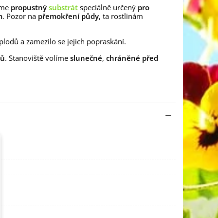
áme
propustný
substrát
speciálně určený
pro
m
. Pozor na
přemokření půdy
, ta rostlinám
plodů a zamezilo se jejich popraskání.
ků
. Stanoviště volíme
slunečné
,
chráněné před