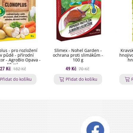
lus - pro rozložení
Slimex - Nohel Garden -
Kravsk
v půdě - přírodní
ochrana proti slimákům -
hnojivo
tor - AgroBio Opava -
100 g
hn
10 ml
27 Kč
182 Kč
49 Kč
70 Kč
Přidat do košíku
Přidat do košíku