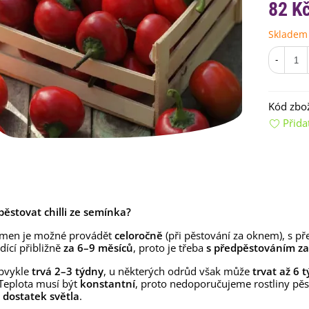
82 K
Skladem
-
Kód zbož
Přida
emínkové bomby - dárkový
ox na vajíčka -...
92 Kč
uchyňské bylinky na malou
ypěstovat chilli ze semínka?
lochu - výsevný...
4 Kč
emen je možné provádět
celoročně
(při pěstování za oknem), s př
dící přibližně
za 6–9 měsíců
, proto je třeba
s předpěstováním zač
rkev pozdní Cidera -
aucus carota - osivo...
obvykle
trvá 2–3 týdny
, u některých odrůd však může
trvat až 6 
Teplota musí být
konstantní
, proto nedoporučujeme rostliny pě
4 Kč
e
dostatek světla
.