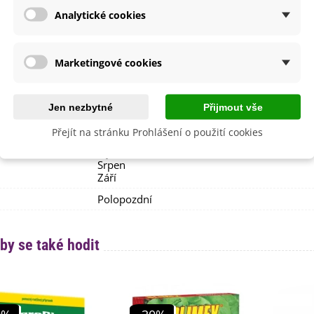
 Paprik
Středně pálivé
Analytické cookies
i Pěstování
Doma
Venku
Marketingové cookies
lita
Ne
dornost
Ne
Jen nezbytné
Přijmout vše
e
SemenaOnline
Nehybridní
Přejít na stránku Prohlášení o použití cookies
Říjen
Srpen
Září
Polopozdní
by se také hodit