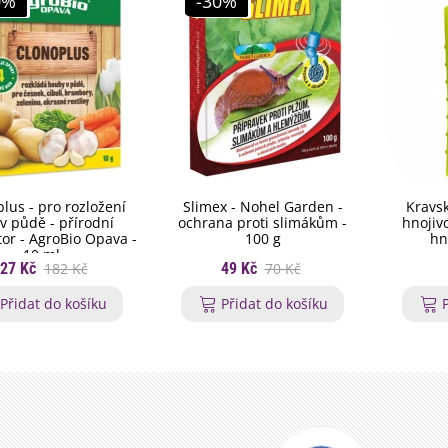
0%
-30%
lus - pro rozložení
Slimex - Nohel Garden -
Kravsk
v půdě - přírodní
ochrana proti slimákům -
hnojivo
tor - AgroBio Opava -
100 g
hn
10 ml
27 Kč
182 Kč
49 Kč
70 Kč
Přidat do košíku
Přidat do košíku