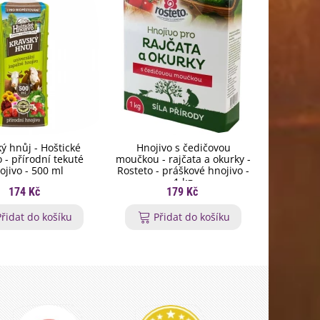
ý hnůj - Hoštické
Hnojivo s čedičovou
Biochar
 - přírodní tekuté
moučkou - rajčata a okurky -
rostli
ojivo - 500 ml
Rosteto - práškové hnojivo -
pevn
1 kg
174 Kč
179 Kč
Přidat do košíku
Přidat do košíku
P