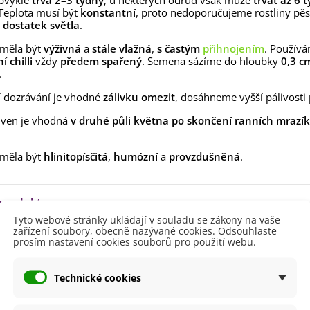
obvykle
trvá 2–3 týdny
, u některých odrůd však může
trvat až 6 
ilie Canova - Lilium - cibule
Teplota musí být
konstantní
, proto nedoporučujeme rostliny pě
lií - 1 ks
e
dostatek světla
.
85 Kč
-30%
0 Kč
 měla být
výživná
a
stále vlažná
,
s častým
přihnojením
. Použív
egonie plnokvětá žlutá -
 chilli
vždy
předem spařený
. Semena sázíme do hloubky
0,3 c
egonia superba -...
.
85 Kč
-30%
0 Kč
 dozrávání je vhodné
zálivku omezit
, dosáhneme vyšší pálivosti 
ukalyptus Baby Blue -
ven je vhodná
v druhé půli května po skončení ranních mrazí
lahovičník - Eukalyptus...
0 Kč
 měla být
hlinitopísčitá
,
humózní
a
provzdušněná
.
 produktu
Tyto webové stránky ukládají v souladu se zákony na vaše
zařízení soubory, obecně nazývané cookies. Odsouhlaste
prosím nastavení cookies souborů pro použití webu.
Březen
Únor
ště
Slunečné
Technické cookies
lodů
Žlutá