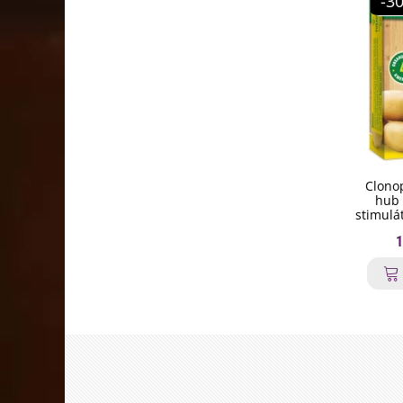
-3
Clonop
hub 
stimulá
1