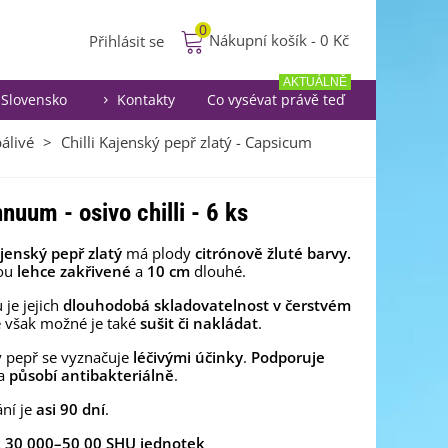
0
Nákupní košík
-
0 Kč
Přihlásit se
AKTUÁLNĚ
Slovensko
Kontakty
Co vysévat právě teď
álivé
>
Chilli Kajenský pepř zlatý - Capsicum
nuum - osivo chilli - 6 ks
ajenský pepř zlatý
má plody
citrónově žluté barvy.
sou
lehce
zakřivené
a
10 cm
dlouhé.
je jejich
dlouhodobá skladovatelnost
v čerstvém
Je však možné je také
sušit či nakládat
.
ý pepř se vyznačuje
léčivými účinky
.
Podporuje
a
působí antibakteriálně
.
ní je
asi 90 dní
.
t: 30 000–50 00 SHU jednotek