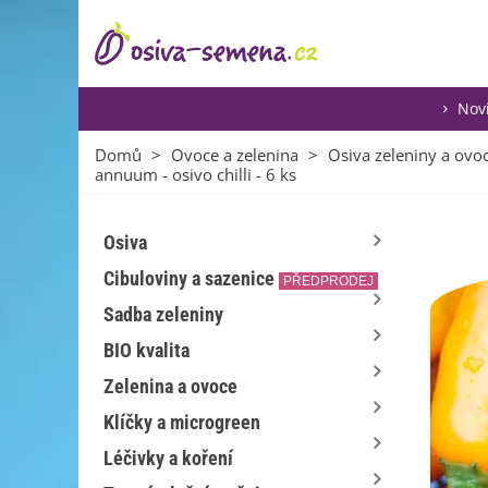
Nov
Domů
>
Ovoce a zelenina
>
Osiva zeleniny a ovo
annuum - osivo chilli - 6 ks
Osiva
Cibuloviny a sazenice
PŘEDPRODEJ
Sadba zeleniny
BIO kvalita
Zelenina a ovoce
Klíčky a microgreen
Léčivky a koření