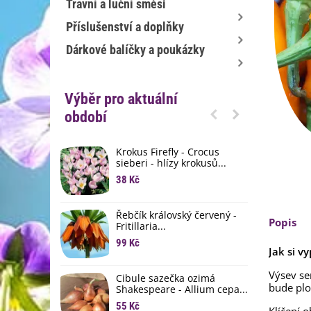
Travní a luční směsi
Příslušenství a doplňky
Dárkové balíčky a poukázky
Výběr pro aktuální
období
Krokus Firefly - Crocus
S
sieberi - hlízy krokusů...
b
38 Kč
1
K
Řebčík královský červený -
p
Popis
Fritillaria...
8
99 Kč
Jak si v
M
D
Výsev s
Cibule sazečka ozimá
bude plo
3
Shakespeare - Allium cepa...
55 Kč