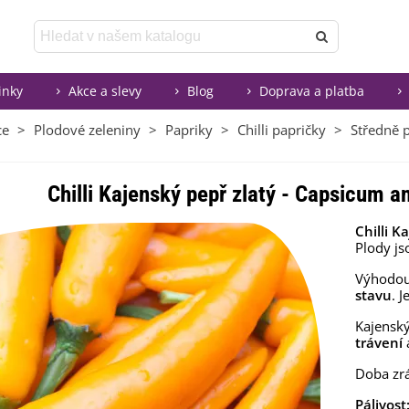
inky
Akce a slevy
Blog
Doprava a platba
ce
>
Plodové zeleniny
>
Papriky
>
Chilli papričky
>
Středně p
Chilli Kajenský pepř zlatý - Capsicum an
Chilli K
Plody j
Výhodou 
stavu
. 
Kajensk
trávení
Doba zrá
Pálivos