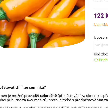
122 
Není sk
Upozorní
emínkové bomby - dárkový
Kód zbož
ox na vajíčka -...
Přida
92 Kč
uchyňské bylinky na malou
lochu - výsevný...
4 Kč
ypěstovat chilli ze semínka?
rkev pozdní Cidera -
aucus carota - osivo...
emen je možné provádět
celoročně
(při pěstování za oknem), s př
dící přibližně
za 6–9 měsíců
, proto je třeba
s předpěstováním zač
4 Kč