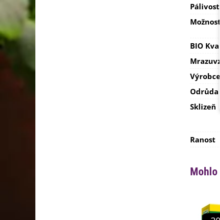
Pálivost
Možnost
BIO Kva
Mrazuvz
Výrobc
Odrůda
Sklizeň
Ranost
Mohlo 