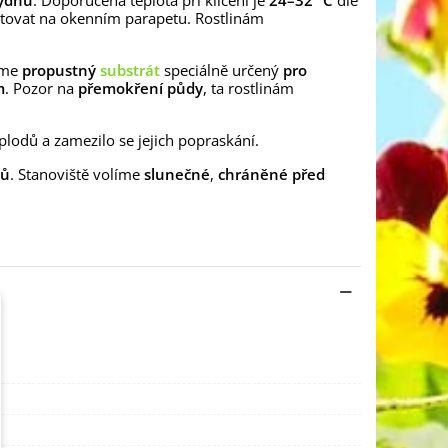
týdnů
. Doporučená teplota při klíčení je
24–32 °C
dle
stovat na okenním parapetu. Rostlinám
áme
propustný
substrát
speciálně určený
pro
m
. Pozor na
přemokření půdy
, ta rostlinám
plodů a zamezilo se jejich popraskání.
ků
. Stanoviště volíme
slunečné
,
chráněné před