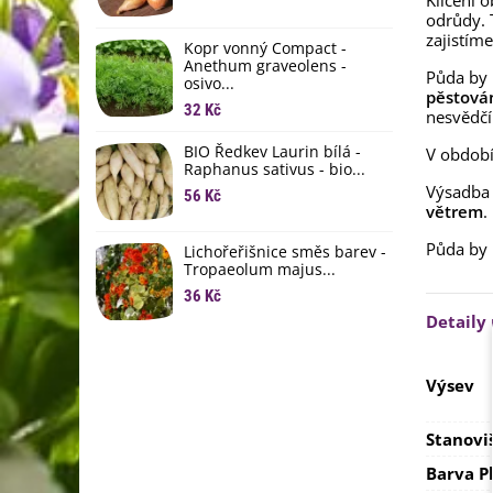
Klíčení 
L
odrůdy. 
li
zajistím
Kopr vonný Compact -
6
Anethum graveolens -
Půda by
osivo...
B
pěstování
B
32 Kč
nesvědčí
6
BIO Ředkev Laurin bílá -
V období
Raphanus sativus - bio...
E
Výsadba 
B
56 Kč
větrem
.
9
Půda by
Lichořeřišnice směs barev -
Tropaeolum majus...
36 Kč
Detaily
Výsev
Stanovi
Barva P