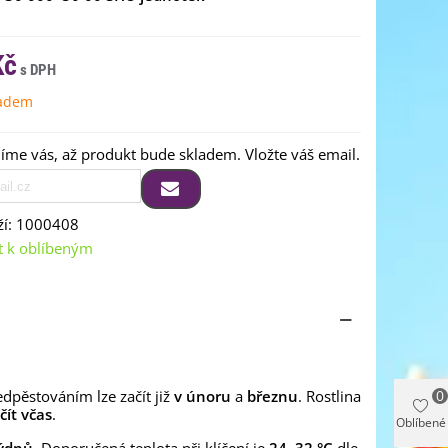
Kč
ladem
me vás, až produkt bude skladem. Vložte váš email.
í:
1000408
t k oblíbeným
0
edpěstováním lze začít již
v únoru
a
březnu
. Rostlina
ít včas
.
Oblíbené