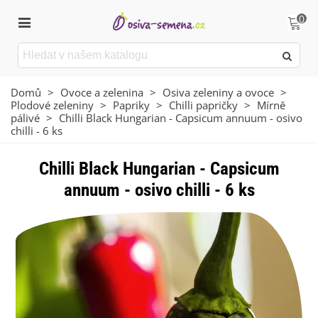
0
Domů
>
Ovoce a zelenina
>
Osiva zeleniny a ovoce
>
Plodové zeleniny
>
Papriky
>
Chilli papričky
>
Mírně
pálivé
>
Chilli Black Hungarian - Capsicum annuum - osivo
chilli - 6 ks
Chilli Black Hungarian - Capsicum
annuum - osivo chilli - 6 ks