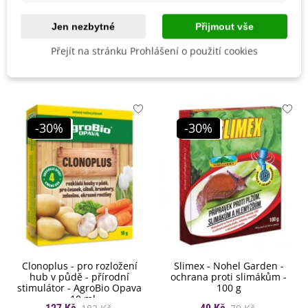
Ranost
Poloraná
Jen nezbytné
Přijmout vše
Přejít na stránku Prohlášení o použití cookies
Mohlo by se také hodit
-30%
-30%
Clonoplus - pro rozložení
Slimex - Nohel Garden -
hub v půdě - přírodní
ochrana proti slimákům -
stimulátor - AgroBio Opava
100 g
- 10 ml