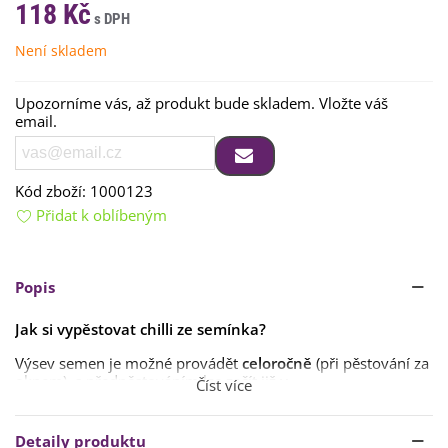
118 Kč
Není skladem
Upozorníme vás, až produkt bude skladem. Vložte váš
email.
Kód zboží:
1000123
Přidat k oblíbeným
Popis
Jak si vypěstovat chilli ze semínka?
Výsev semen je možné provádět
celoročně
(při pěstování za
oknem), s předpěstováním lze začít již
v
Číst více
únoru
a
březnu
. Rostlina bude plodící přibližně
za 6–9
měsíců
, proto je třeba
s předpěstováním začít včas
.
Detaily produktu