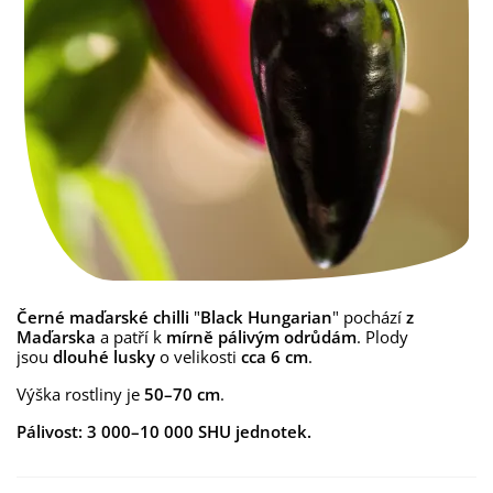
Černé maďarské chilli
"
Black Hungarian
" pochází
z
Maďarska
a patří k
mírně pálivým odrůdám
. Plody
jsou
dlouhé lusky
o velikosti
cca 6 cm
.
Výška rostliny je
50–70 cm
.
Pálivost: 3 000–10 000 SHU jednotek.