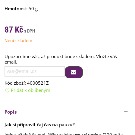
Hmotnost:
50 g
87 Kč
Není skladem
Upozorníme vás, až produkt bude skladem. Vložte váš
email.
Kód zboží:
4000521Z
Přidat k oblíbeným
Popis
Jak si připravit čaj čas na pauzu?
Jednu až dvě čajové lžičky zalejte
vroucí vodou
(200 ml) a