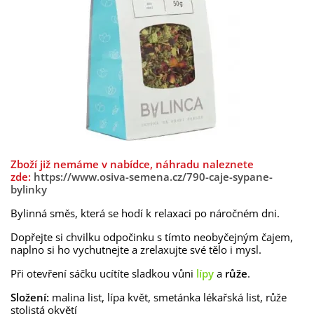
Zboží již nemáme v nabídce, náhradu naleznete
zde:
https://www.osiva-semena.cz/790-caje-sypane-
bylinky
Bylinná směs, která se hodí k relaxaci po náročném dni.
Dopřejte si chvilku odpočinku s tímto neobyčejným čajem,
naplno si ho vychutnejte a zrelaxujte své tělo i mysl.
Při otevření sáčku ucítíte sladkou vůni
lípy
a
růže
.
Složení:
malina list, lípa květ, smetánka lékařská list, růže
stolistá okvětí