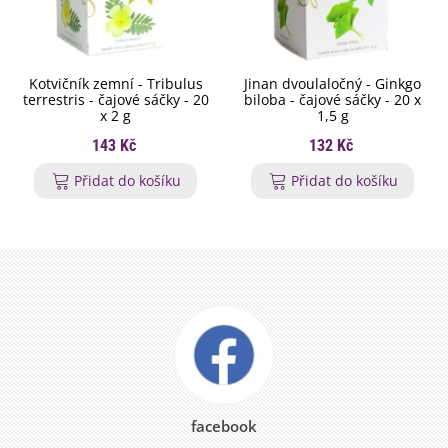
Kotvičník zemní - Tribulus
Jinan dvoulaločný - Ginkgo
terrestris - čajové sáčky - 20
biloba - čajové sáčky - 20 x
x 2 g
1,5 g
143 Kč
132 Kč
Přidat do košíku
Přidat do košíku
facebook