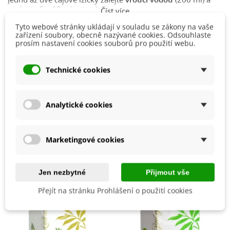
nechejte
5—10 minut
odstát.
Číst více
Skladujte
v suchu, chladu a temnu
.
Tyto webové stránky ukládají v souladu se zákony na vaše
zařízení soubory, obecně nazývané cookies. Odsouhlaste
Detaily produktu
prosím nastavení cookies souborů pro použití webu.
Ustanovení nařízení Evropského parlamentu a Rady (ES)
č. 1924/2006, o výživových a zdravotních tvrzeních, nám
nedovoluje informovat vás o pozitivních účincích této
Druh Obsahu
Směsi
Technické cookies
rostliny na váš organismus. Informace o působení si prosím
dohledejte ve volně dostupných zdrojích na internetu či
Výrobce
Bylinca
v literatuře.
Analytické cookies
Mohlo by se také hodit
Marketingové cookies
Jen nezbytné
Přijmout vše
Přejít na stránku Prohlášení o použití cookies