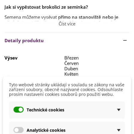
Jak si vypěstovat brokolici ze semínka?
Semena můžeme vysévat
přímo na stanoviště nebo je
předpěstovat
již v únoru
. Hloubka výsevu je
1 cm
, ke
Číst více
klíčení dochází
při teplotě
20 °C
. Po vyklíčení doporučujeme
teplotu snížit na
10–16 °C
.
Detaily produktu
V březnu či dubnu
můžeme přesadit
do skleníku
nebo
pařeniště
. Ven přesazujeme
v dubnu–květnu
, dle teploty,
která by měla být
vyšší než 10 °C
.
Výsev
Březen
Červen
Stanoviště by mělo být
slunečné s hlinitopísčitou humózní
Duben
půdou
, která obsahuje
dostatek vápníku
a
boru
. Spon je
Květen
50 x 50 cm
.
Výška
60 - 80 cm
Tyto webové stránky ukládají v souladu se zákony na vaše
Brokolici sklízíme v době
před rozvinutím růžic
.
zařízení soubory, obecně nazývané cookies. Odsouhlaste
Stanoviště
Slunečné
prosím nastavení cookies souborů pro použití webu.
Barva Plodů
Zelená
Technické cookies
Možnosti Pěstování
Venku
BIO Kvalita
Ne
Mrazuvzdornost
Ano
Analytické cookies