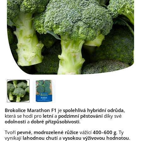
Brokolice Marathon F1
je
spolehlivá hybridní odrůda
,
která se hodí pro
letní
a
podzimní pěstování
díky své
odolnosti
a
dobré přizpůsobivosti
.
Tvoří
pevné
,
modrozelené růžice
vážící
400–600 g
. Ty
vynikají
lahodnou chutí
a
vysokou výživovou hodnotou
.