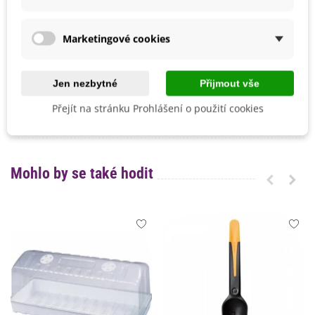
Výrobce
Kiepenkerl
SemenaOnline
Marketingové cookies
Odrůda
Hybridní F1
Sklizeň
Červenec
Říjen
Jen nezbytné
Přijmout vše
Srpen
Září
Přejít na stránku Prohlášení o použití cookies
Ranost
Polopozdní
Mohlo by se také hodit