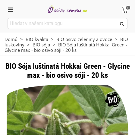
0
Domů
>
BIO kvalita
>
BIO osivo zeleniny a ovoce
>
BIO
luskoviny
>
BIO sója
>
BIO Sója luštinatá Hokkai Green -
Glycine max - bio osivo sóji - 20 ks
BIO Sója luštinatá Hokkai Green - Glycine
max - bio osivo sóji - 20 ks