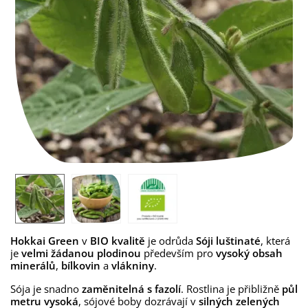
Hokkai Green
v
BIO kvalitě
je odrůda
Sóji luštinaté
, která
je
velmi žádanou plodinou
především pro
vysoký obsah
minerálů
,
bílkovin
a
vlákniny
.
Sója je snadno
zaměnitelná s fazolí
. Rostlina je přibližně
půl
metru
vysoká
, sójové boby dozrávají v
silných zelených