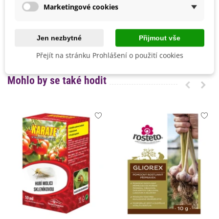
Marketingové cookies
Vegetační Doba
Letničky
Odrůda
Nehybridní
Jen nezbytné
Přijmout vše
Sklizeň
Srpen
Září
Přejít na stránku Prohlášení o použití cookies
Mohlo by se také hodit