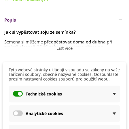
Popis
Jak si vypěstovat sóju ze semínka?
Semena si můžeme
předpěstovat doma
od dubna
při
teplotě
alespoň 25 °C
nebo je vysejeme
přímo na
Číst více
stanoviště od května do června
. Půda by měla mít
alespoň
12 °C
.
Detaily produktu
Vyséváme do hloubky
2–4 cm
. Předpěstované rostliny
Tyto webové stránky ukládají v souladu se zákony na vaše
přesazujeme ven po posledních mrazech a sázíme je do
zařízení soubory, obecně nazývané cookies. Odsouhlaste
sponu
40 x 25 cm
.
prosím nastavení cookies souborů pro použití webu.
Výsev
Duben
Stanoviště volíme
slunečné s humózní půdou
.
Stanoviště
Slunečné
Technické cookies
Barva Plodů
Zelená
Možnosti Pěstování
Venku
Analytické cookies
BIO Kvalita
Ano
Výrobce
SemenaOnline