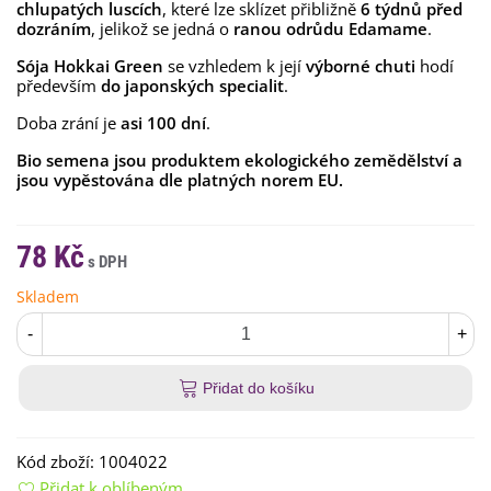
chlupatých luscích
, které lze sklízet přibližně
6 týdnů před
dozráním
, jelikož se jedná o
ranou odrůdu Edamame
.
Sója Hokkai Green
se vzhledem k její
výborné
chuti
hodí
především
do japonských specialit
.
Doba zrání je
asi 100 dní
.
Bio semena jsou produktem ekologického zemědělství a
jsou vypěstována dle platných norem EU.
78 Kč
Skladem
-
+
Přidat do košíku
Kód zboží:
1004022
Přidat k oblíbeným