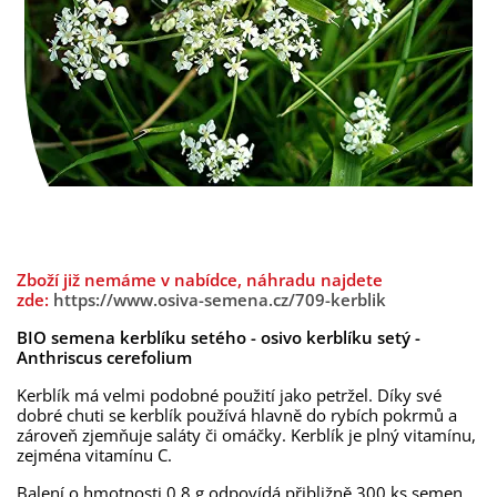
Zboží již nemáme v nabídce, náhradu najdete
zde:
https://www.osiva-semena.cz/709-kerblik
BIO semena kerblíku setého - osivo kerblíku setý -
Anthriscus cerefolium
Kerblík má velmi podobné použití jako petržel. Díky své
dobré chuti se kerblík používá hlavně do rybích pokrmů a
zároveň zjemňuje saláty či omáčky. Kerblík je plný vitamínu,
zejména vitamínu C.
Balení o hmotnosti 0,8 g odpovídá přibližně 300 ks semen.