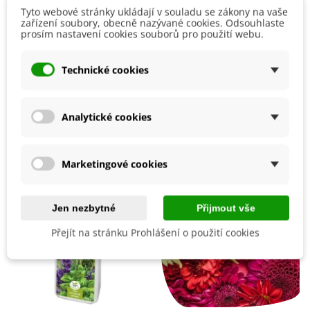
Semena lze vysévat od jara až do konce léta do přímo na
Tyto webové stránky ukládají v souladu se zákony na vaše
záhon. Hloubka výsevu je 0,5 cm. Doba klíčení 2 - 3 týdny i
Číst více
zařízení soubory, obecně nazývané cookies. Odsouhlaste
déle.
prosím nastavení cookies souborů pro použití webu.
Rostliny potřebují dostatek světla, kerblík vysévaný v létě
Detaily produktu
upřednostní spíše stinná místa. Půda by měla být
Technické cookies
dostatečně propustná a lehká. Kromě pravidelné zálivky se
rostlina spokojí s minimální péčí.
Mohlo by se také hodit
Analytické cookies
Marketingové cookies
Jen nezbytné
Přijmout vše
Přejít na stránku Prohlášení o použití cookies