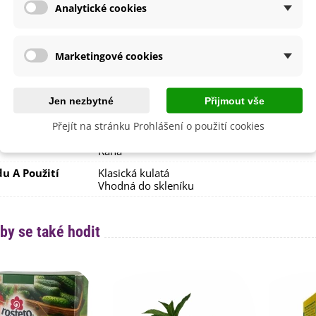
Analytické cookies
lita
Ano
dornost
Ne
Marketingové cookies
e
SemenaOnline
Nehybridní
Jen nezbytné
Přijmout vše
Červenec
Srpen
Přejít na stránku Prohlášení o použití cookies
Září
Raná
du A Použití
Klasická kulatá
Vhodná do skleníku
by se také hodit