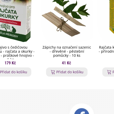
jivo s čedičovou
Zápichy na označení sazenic
Rajčata 
 - rajčata a okurky -
- dřevěné - pěstební
- přírodn
 - práškové hnojivo -
pomůcky - 10 ks
1 kg
179 Kč
41 Kč
Přidat do košíku
Přidat do košíku