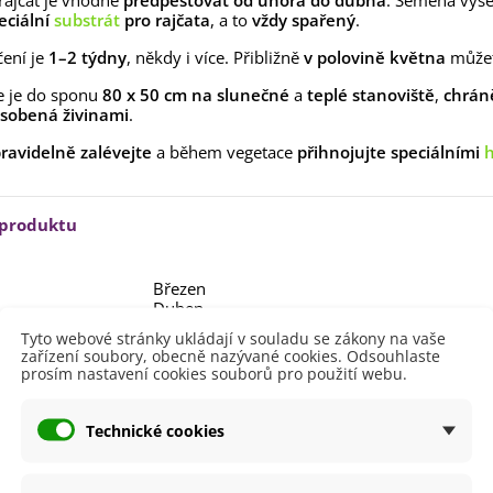
ajčat je vhodné
předpěstovat
od února do dubna
. Semena vysé
lií - 1 ks
eciální
substrát
pro rajčata
, a to
vždy spařený
.
85 Kč
-30%
0 Kč
čení je
1–2 týdny
, někdy i více. Přibližně
v polovině května
může
egonie plnokvětá žlutá -
egonia superba -...
e je do sponu
80 x 50 cm na slunečné
a
teplé stanoviště
,
chrán
sobená živinami
85 Kč
-30%
.
0 Kč
ravidelně zalévejte
a během vegetace
přihnojujte
speciálními
h
ukalyptus Baby Blue -
lahovičník - Eukalyptus...
0 Kč
 produktu
Březen
Duben
Únor
Tyto webové stránky ukládají v souladu se zákony na vaše
zařízení soubory, obecně nazývané cookies. Odsouhlaste
ště
Slunečné
prosím nastavení cookies souborů pro použití webu.
lodů
Červená
Oranžová
Technické cookies
i Pěstování
Venku
Rajčete
Tyčková rajčata