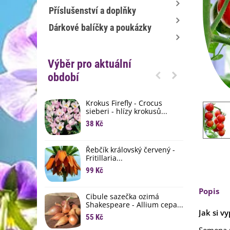
Příslušenství a doplňky
Dárkové balíčky a poukázky
Výběr pro aktuální
období
Krokus Firefly - Crocus
S
sieberi - hlízy krokusů...
b
38 Kč
1
K
Řebčík královský červený -
p
Fritillaria...
8
99 Kč
M
Popis
D
Cibule sazečka ozimá
3
Shakespeare - Allium cepa...
Jak si v
55 Kč
L