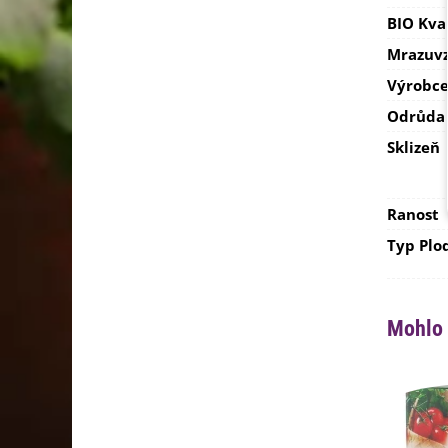
BIO Kva
Mrazuvz
Výrobc
Odrůda
Sklizeň
Ranost
Typ Plo
Mohlo 