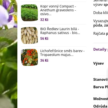
Semena r
li
výsev
sp
Kopr vonný Compact -
6
Anethum graveolens -
Doba klí
osivo...
B
B
32 Kč
Vysazujt
půda
,
zá
6
BIO Ředkev Laurin bílá -
Raphanus sativus - bio...
Rajčata
p
E
B
56 Kč
9
Detaily
Lichořeřišnice směs barev -
Tropaeolum majus...
36 Kč
Výsev
Stanovi
Barva P
Možnost
Odrůda 