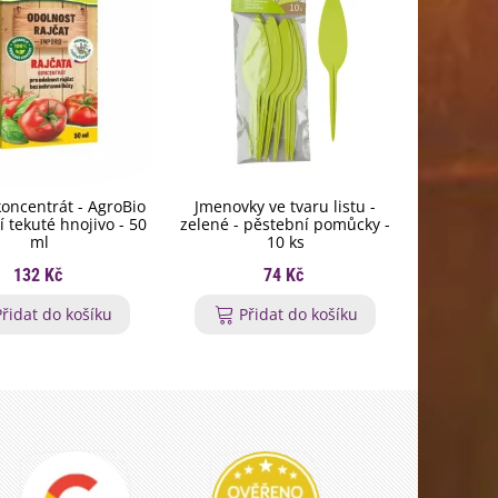
koncentrát - AgroBio
Jmenovky ve tvaru listu -
Hnojivo n
í tekuté hnojivo - 50
zelené - pěstební pomůcky -
BoPon - g
ml
10 ks
132 Kč
74 Kč
Přidat do košíku
Přidat do košíku
P