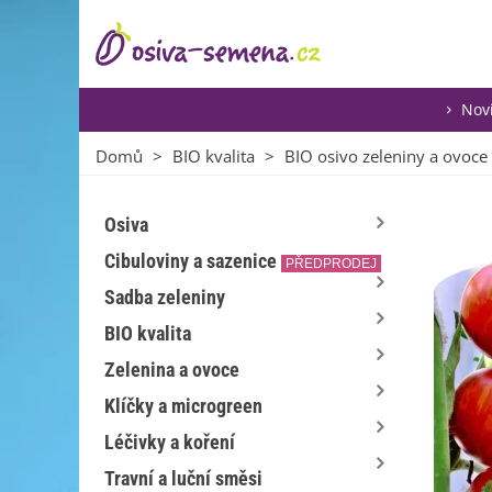
Nov
Domů
>
BIO kvalita
>
BIO osivo zeleniny a ovoce
Osiva
Cibuloviny a sazenice
PŘEDPRODEJ
Sadba zeleniny
BIO kvalita
Zelenina a ovoce
Klíčky a microgreen
Léčivky a koření
Travní a luční směsi