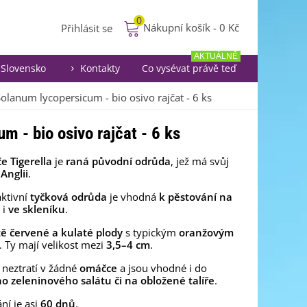
0
Nákupní košík
-
0 Kč
Přihlásit se
AKTUÁLNĚ
Slovensko
Kontakty
Co vysévat právě teď
Solanum lycopersicum - bio osivo rajčat - 6 ks
m - bio osivo rajčat - 6 ks
e Tigerella
je
raná
původní odrůda
, jež má svůj
 Anglii
.
aktivní
tyčková odrůda
je vhodná
k pěstování na
ě
i
ve skleníku
.
tě červené a kulaté plody
s typickým
oranžovým
. Ty mají velikost mezi
3,5–4 cm
.
 neztratí v žádné
omáčce
a jsou vhodné i do
ho zeleninového salátu
či na obložené talíře
.
ní je asi
60 dnů
.