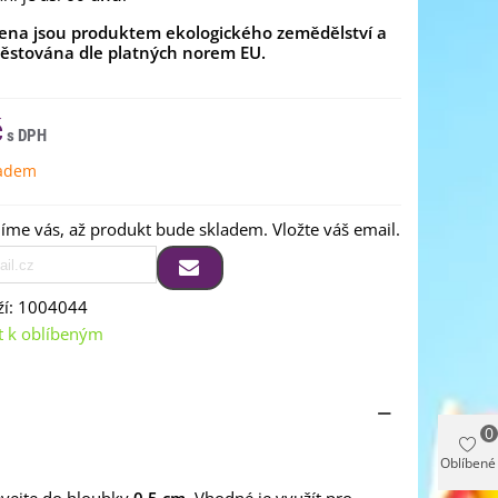
ena jsou produktem ekologického zemědělství a
pěstována dle platných norem EU.
č
ladem
me vás, až produkt bude skladem. Vložte váš email.
í:
1004044
t k oblíbeným
0
Oblíbené