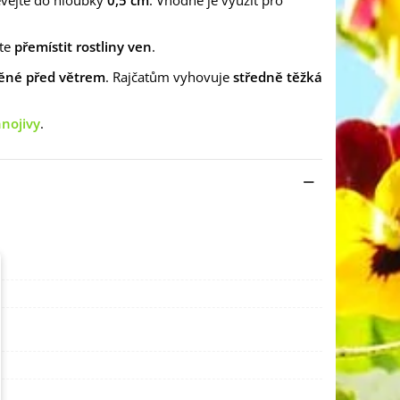
vejte do hloubky
0,5 cm
. Vhodné je využít pro
te
přemístit rostliny ven
.
ěné před větrem
. Rajčatům vyhovuje
středně těžká
nojivy
.