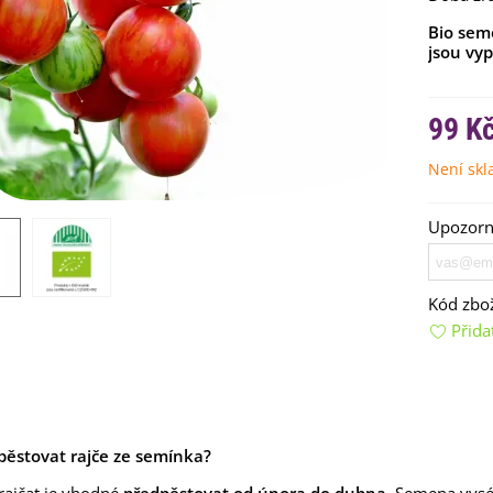
Bio sem
jsou vy
99 K
Není sk
emínkové bomby - dárkový
Upozorní
ox na vajíčka -...
92 Kč
Kód zbož
uchyňské bylinky na malou
lochu - výsevný...
Přida
4 Kč
rkev pozdní Cidera -
aucus carota - osivo...
4 Kč
ypěstovat rajče ze semínka?
ilie Canova - Lilium - cibule