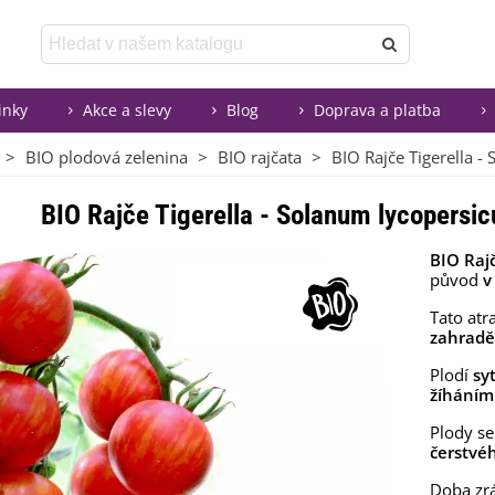
inky
Akce a slevy
Blog
Doprava a platba
>
BIO plodová zelenina
>
BIO rajčata
>
BIO Rajče Tigerella - 
BIO Rajče Tigerella - Solanum lycopersicu
BIO Rajč
původ
v
Tato atr
zahrad
Plodí
sy
žíháním
Plody se
čerstvé
Doba zrá