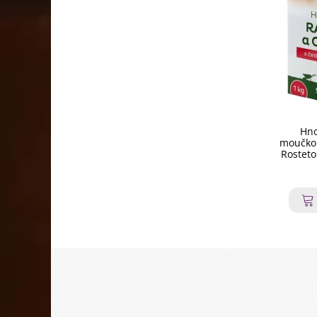
Hno
moučkou
Rosteto