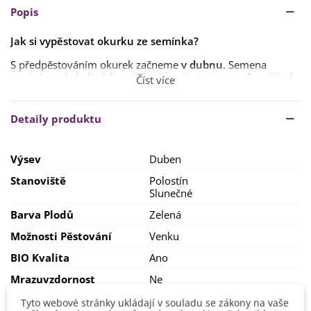
Popis
Jak si vypěstovat okurku ze semínka?
S předpěstováním okurek začneme
v dubnu
. Semena
vyséváme do kelímků
s výživným
substrátem
nebo
jiffů
do
Číst více
hloubky
1–1,5 cm
. Doba klíčení trvá
1–2 týdny
, ale může
být i
delší
.
Detaily produktu
Rostliny vyžadují
dostatek světla
a teploty
kolem 22 °C
.
Rostliny vysazujeme na stanoviště
ve druhé polovině
května
, ve chvíli, kdy již
nehrozí ranní mrazíky
. Okurky
Výsev
Duben
můžeme jako ochranu před chladem
překrýt netkanou
textilií
.
Stanoviště
Polostín
Slunečné
Stanoviště volíme
slunečné
,
polostinné s lehkou humózní
půdou
. Spon by měl být
50 x 100 cm
.
Barva Plodů
Zelená
Nepřihnojujeme
draselnými
hnojivy
s obsahem chlóru
.
Možnosti Pěstování
Venku
Jako
prevenci proti okurkové plísni
doporučujeme
BIO Kvalita
Ano
okurky
vyvazovat do sítí
.
Mrazuvzdornost
Ne
Výrobce
SemenaOnline
Tyto webové stránky ukládají v souladu se zákony na vaše