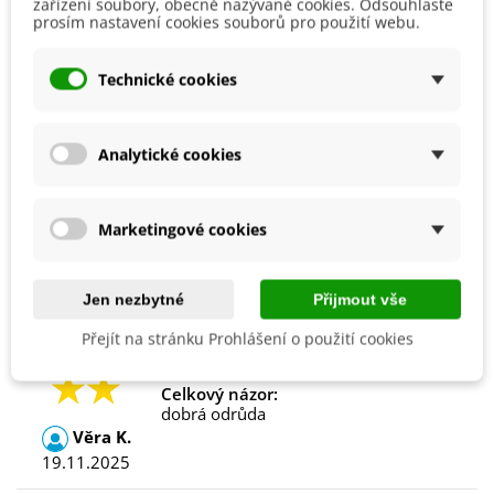
zařízení soubory, obecně nazývané cookies. Odsouhlaste
Odrůda
Hybridní F1
prosím nastavení cookies souborů pro použití webu.
Sklizeň
Červen
Červenec
Technické cookies
Srpen
Září
Ranost
Raná
Analytické cookies
Odrůda Okurky
Polní
Salátová
Skleníková
Marketingové cookies
Recenze
Jen nezbytné
Přijmout vše
Přejít na stránku Prohlášení o použití cookies
Celkový názor:
dobrá odrůda
Věra K.
19.11.2025