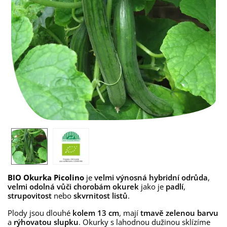
BIO Okurka Picolino
je
velmi výnosná hybridní odrůda
,
velmi odolná vůči chorobám okurek
jako je
padlí
,
strupovitost
nebo
skvrnitost listů
.
Plody jsou dlouhé
kolem 13 cm
, mají
tmavě zelenou barvu
a
rýhovatou slupku
. Okurky s lahodnou dužinou sklízíme