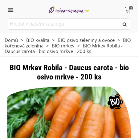
0
Domů
>
BIO kvalita
>
BIO osivo zeleniny a ovoce
>
BIO
kořenová zelenina
>
BIO mrkev
>
BIO Mrkev Robila -
Daucus carota - bio osivo mrkve - 200 ks
BIO Mrkev Robila - Daucus carota - bio
osivo mrkve - 200 ks