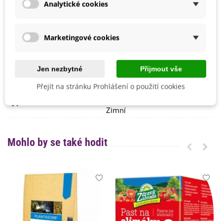
Analytické cookies
Výrobce
SemenaOnline
Odrůda
Nehybridní
Marketingové cookies
Sklizeň
Listopad
Říjen
Srpen
Jen nezbytné
Přijmout vše
Září
Ranost
Polopozdní
Přejít na stránku Prohlášení o použití cookies
Typ Sklizně
Podzimní
Zimní
Mohlo by se také hodit