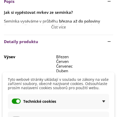
Popis
Jak si vypěstovat mrkev ze semínka?
Semínka vyséváme v průběhu
března až do poloviny
července
přímo na stanoviště
. Doporučujeme denní
Číst více
teplotu
alespoň 7 °C
.
Hloubka výsevu
1–2 cm
,
ideální spon 30 x 15 cm
. Doba
Detaily produktu
klíčení je přibližně
10–20 dní
, ale může být
i delší
.
Stanoviště pro mrkev by mělo
Výsev
Březen
být
dostatečně slunečné
,
půda neutrální či mírně
Červen
zásaditá s přídavkem kompostu
. Nedoporučujeme
Červenec
pěstovat
v kamenitých půdách
a
hnojit
přímo hnojem
.
Duben
Květen
Zálivka by měla být
pravidelná
a
dostatečná
, mrkve
Tyto webové stránky ukládají v souladu se zákony na vaše
však
nemají
rády
přemokření
. Doporučujeme pěstovat
ve
Stanoviště
Slunečné
zařízení soubory, obecně nazývané cookies. Odsouhlaste
vyvýšených záhonech
.
prosím nastavení cookies souborů pro použití webu.
Barva Plodů
Oranžová
Možnosti Pěstování
Venku
Technické cookies
BIO Kvalita
Ano
Mrazuvzdornost
Ne