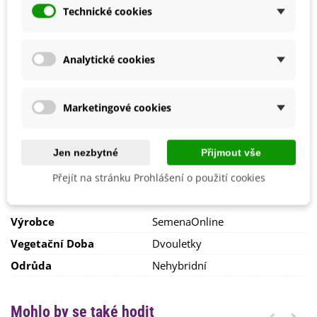
Duben
Technické cookies
Květen
Na zimu
přikryjeme rostliny chvojím
.
Výška
40 - 60 cm
Analytické cookies
Stanoviště
Slunečné
Barva Květů
Bílá
Vínová
Marketingové cookies
Doba Kvetení
Červen
Červenec
Jen nezbytné
Přijmout vše
Možnosti Pěstování
Venku
BIO Kvalita
Ano
Přejít na stránku Prohlášení o použití cookies
Mrazuvzdornost
Ano
Výrobce
SemenaOnline
Vegetační Doba
Dvouletky
Odrůda
Nehybridní
Mohlo by se také hodit