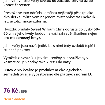
Jeho vínovo-bílé květy kvetou
od začátku června až do
konce července
.
Přestože se tato odrůda karafiátu nejčastěji pěstuje jako
dvouletka
, může vám na jenom místě vykvétat i
několik
let
, je totiž
mrazuvzdorná
.
Hvozdík bradatý
Sweet William Chris
dorůstá do výšky
50–
60 cm
a jeho květy budou na vaší zahradě lákadlem nejen
pro
medonosný hmyz
.
Jeho květy jsou navíc jedlé, lze s nimi tedy ozdobit teplé i
studené pokrmy.
Výtažek z hvozdíku
je velmi ceněný a je využívaný v
kosmetice. Je vhodný také
k řezu do vázy
.
Osivo v bio kvalitě je produktem ekologického
zemědělství a je vypěstováno dle platných norem EU.
76 Kč
Není skladem