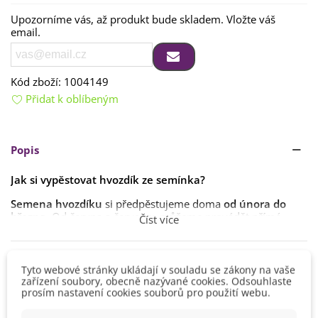
Upozorníme vás, až produkt bude skladem. Vložte váš
email.
Kód zboží:
1004149
Přidat k oblíbeným
Popis
Jak si vypěstovat hvozdík ze semínka?
Semena hvozdíku
si předpěstujeme doma
od února do
března
. Od června a července můžeme provádět přímé
Číst více
výsevy. Hvozdík však pokvete až v dalším roce.
Semena pouze lehce zatlačíme do země. Spon volíme
25 x
Detaily produktu
25 cm
. Klíčení obvykle trvá
1–2 týdny
. Ideální teplota ke
Tyto webové stránky ukládají v souladu se zákony na vaše
klíčení je kolem
15 až 20 °C
.
zařízení soubory, obecně nazývané cookies. Odsouhlaste
prosím nastavení cookies souborů pro použití webu.
Výsev
Červen
Stanoviště volíme
slunečné s nezamokřenou půdou
. Okolí
Červenec
můžeme vysypat štěrkem.