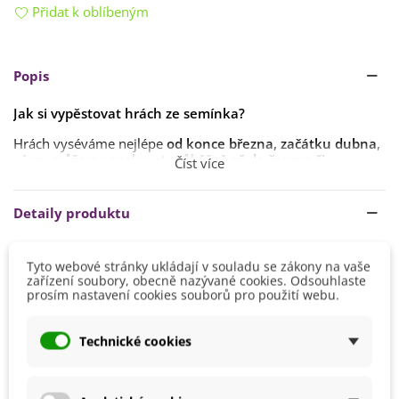
Přidat k oblíbeným
Popis
Jak si vypěstovat hrách ze semínka?
Hrách vyséváme nejlépe
od konce března, začátku dubna
,
výsev můžeme opakovat průběžně
až do června či
Číst více
července
(dle typu odrůdy), abychom si mohli dopřát delší
úrodu.
Detaily produktu
Semena vyséváme do hloubky
3–5 cm
ve sponu
30 x 5 cm
.
Ideální teplota ke klíčení hrášku je
12–18 °C
.
Výsev
Březen
Tyto webové stránky ukládají v souladu se zákony na vaše
Klíčeni obvykle trvá
1–2 týdny
, ale může trvat i déle.
Duben
zařízení soubory, obecně nazývané cookies. Odsouhlaste
prosím nastavení cookies souborů pro použití webu.
Stanoviště by mělo být
slunečné s
Výška
150 - 200 cm
hlinitou
,
humózní
a
neutrální půdou
. Rostlinám
dopřejte
pravidelnou zálivku
.
Stanoviště
Slunečné
Technické cookies
BIO Kvalita
Ano
Mrazuvzdornost
Ne