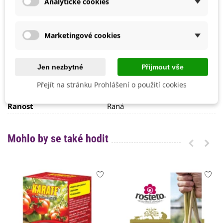
Analytické cookies
Výrobce
SemenaOnline
Vegetační Doba
Letničky
Marketingové cookies
Odrůda
Nehybridní
Sklizeň
Červen
Červenec
Jen nezbytné
Přijmout vše
Srpen
Přejít na stránku Prohlášení o použití cookies
Odrůda Hrášku
Dřeňový
Ranost
Raná
Mohlo by se také hodit