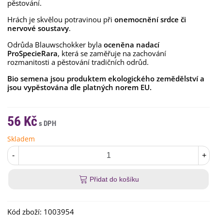
pěstování.
Hrách je skvělou potravinou při
onemocnění srdce
či
nervové soustavy
.
Odrůda Blauwschokker byla
oceněna nadací
ProSpecieRara
, která se zaměřuje na zachování
rozmanitosti a pěstování tradičních odrůd.
Bio semena jsou produktem ekologického zemědělství a
jsou vypěstována dle platných norem EU.
56 Kč
Skladem
-
+
Přidat do košíku
Kód zboží:
1003954