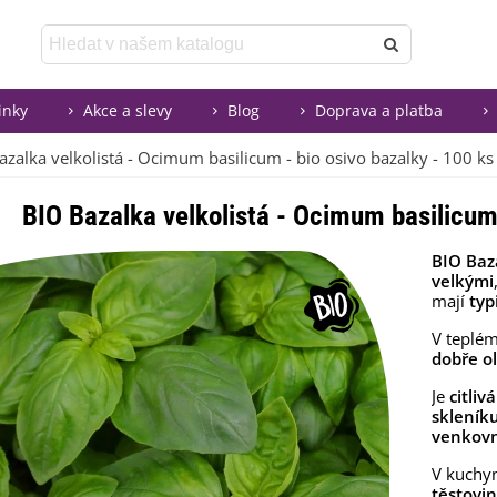
inky
Akce a slevy
Blog
Doprava a platba
azalka velkolistá - Ocimum basilicum - bio osivo bazalky - 100 ks
BIO Bazalka velkolistá - Ocimum basilicum 
BIO Baza
velkými
mají
typ
V teplém
dobře ol
Je
citliv
skleník
venkov
V kuchy
těstovin