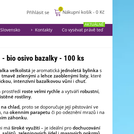
0
Nákupní košík
-
0 Kč
Přihlásit se
AKTUÁLNĚ
Slovensko
Kontakty
Co vysévat právě teď
- bio osivo bazalky - 100 ks
lka velkolistá
je aromatická
jednoletá bylinka
s
,
tmavě zelenými
a
lehce zaoblenými listy
, které
ickou
,
intenzivní
bazalkovou
vůni
i
chuť
.
 prostředí
roste velmi rychle
a vytváří
robustní
,
istěné rostliny
.
á na chlad
, proto se doporučuje její pěstování ve
u
, na
okenním parapetu
či po odeznění mrazů i na
ním záhonku
.
ni má
široké využití
– je ideální pro
dochucování
,
salátů
,
zeleninových jídel
i
masových pokrmů
.