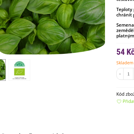
Teploty 
chránit
Semena 
zeměděls
platným
54 K
emínkové bomby - dárkový
Skladem
ox na vajíčka -...
92 Kč
-
uchyňské bylinky na malou
lochu - výsevný...
Kód zbož
4 Kč
Přida
rkev pozdní Cidera -
aucus carota - osivo...
4 Kč
ilie Canova - Lilium - cibule