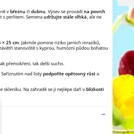
lně v
březnu
či
dubnu
. Výsev se provádí
na povrch
at s perlitem. Semena
udržujte stále vlhká
, ale ne
 × 25 cm
. Jakmile pomine riziko jarních mrazíků,
 závětří stanoviště s kyprou, humózní půdou bohatou
jak přemokření, tak delší sucho.
. Seříznutím nad listy
podpoříte opětovný růst
a
 skleníku. Na zahradě se jí nejlépe daří v
blízkosti