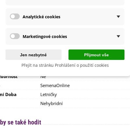
Duben
20 - 40 cm
Analytické cookies
ště
Slunečné
větů
Růžová
Marketingové cookies
etení
Červen
Červenec
Srpen
Jen nezbytné
Přijmout vše
i Pěstování
Venku
Přejít na stránku Prohlášení o použití cookies
lita
Ano
dornost
Ne
e
SemenaOnline
ní Doba
Letničky
Nehybridní
by se také hodit