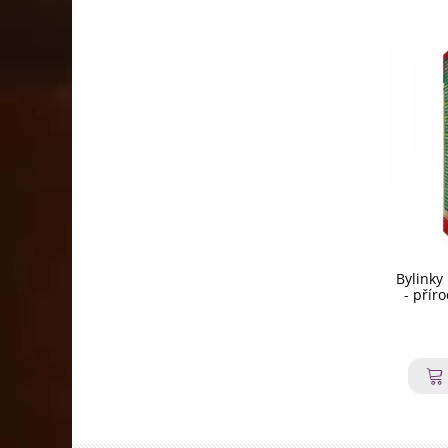
Bylinky
- přír