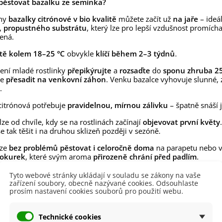
lií - 1 ks
ypěstovat bazalku ze semínka?
85 Kč
-30%
0 Kč
ny
bazalky citrónové v bio kvalitě
můžete začít už
na jaře
– ideá
,
propustného substrátu
, který lze pro lepší vzdušnost promích
egonie plnokvětá žlutá -
ená.
egonia superba -...
85 Kč
-30%
0 Kč
tě kolem 18–25 °C
obvykle
klíčí během 2–3 týdnů
.
čení mladé rostlinky
přepikýrujte
a
rozsaďte
do
sponu zhruba 25
ukalyptus Baby Blue -
lahovičník - Eukalyptus...
se
přesadit na venkovní záhon
. Venku bazalce vyhovuje slunné,
.
0 Kč
citrónová potřebuje
pravidelnou, mírnou zálivku
– špatně snáší 
i lze od chvíle, kdy se na rostlinách začínají
objevovat první květy
 tak těšit i na druhou sklizeň později v sezóně.
lze
bez problémů pěstovat i celoročně doma
na parapetu nebo ve
i okurek
, které svým aroma
přirozeně chrání před padlím
.
Tyto webové stránky ukládají v souladu se zákony na vaše
zařízení soubory, obecně nazývané cookies. Odsouhlaste
 produktu
prosím nastavení cookies souborů pro použití webu.
Technické cookies
Březen