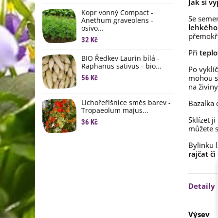
li
Jak si v
Kopr vonný Compact -
6
Se seme
Anethum graveolens -
lehkého
osivo...
B
přemokř
B
32 Kč
6
Při
teplo
BIO Ředkev Laurin bílá -
Raphanus sativus - bio...
Po vyklí
E
B
mohou 
56 Kč
na živiny
9
Lichořeřišnice směs barev -
Bazalka 
Tropaeolum majus...
Sklízet j
36 Kč
můžete se
Bylinku 
rajčat č
Detaily
Výsev