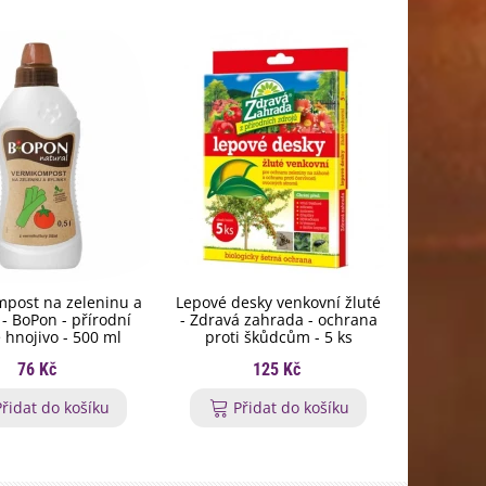
post na zeleninu a
Lepové desky venkovní žluté
Hnojivo n
 - BoPon - přírodní
- Zdravá zahrada - ochrana
- Hoštick
 hnojivo - 500 ml
proti škůdcům - 5 ks
tyčinko
76 Kč
125 Kč
Přidat do košíku
Přidat do košíku
P