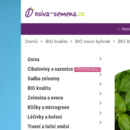
Nov
Domů
>
BIO kvalita
>
BIO osivo bylinek
>
BIO B
Osiva
Cibuloviny a sazenice
PŘEDPRODEJ
Sadba zeleniny
BIO kvalita
Zelenina a ovoce
Klíčky a microgreen
Léčivky a koření
Travní a luční směsi