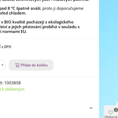
pod 8 °C špatně snáší
, proto ji doporučujeme
 před chladem
.
v BIO kvalitě pocházejí z ekologického
tví a jejich pěstování probíhá v souladu s
i normami EU.
č
+
Přidat do košíku
í:
1003858
t k oblíbeným
0
Oblíbené