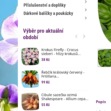
Příslušenství a doplňky
Dárkové balíčky a poukázky
Výběr pro aktuální
období
Krokus Firefly - Crocus
S
sieberi - hlízy krokusů...
b
38 Kč
1
K
Řebčík královský červený -
p
Fritillaria...
8
99 Kč
M
D
Cibule sazečka ozimá
3
Shakespeare - Allium cepa...
Popis
55 Kč
L