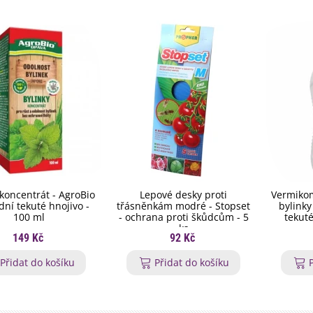
 koncentrát - AgroBio
Lepové desky proti
Vermikom
odní tekuté hnojivo -
třásněnkám modré - Stopset
bylinky
100 ml
- ochrana proti škůdcům - 5
tekuté
ks
149 Kč
92 Kč
Přidat do košíku
Přidat do košíku