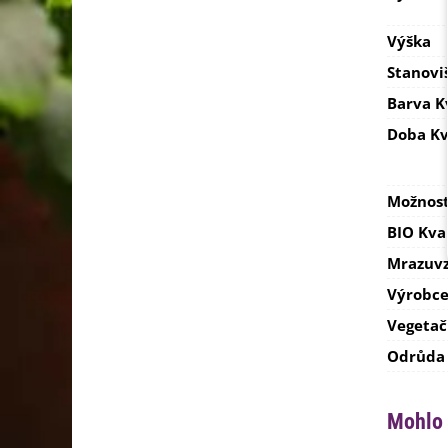
Výška
Stanovi
Barva K
Doba Kv
Možnost
BIO Kva
Mrazuvz
Výrobc
Vegetač
Odrůda
Mohlo 