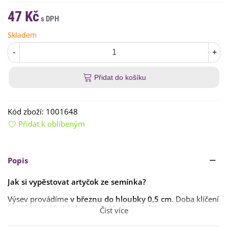
47 Kč
Skladem
-
+
Přidat do košíku
Kód zboží:
1001648
Přidat k oblíbeným
Popis
Jak si vypěstovat artyčok ze semínka?
Výsev provádíme
v březnu do hloubky 0,5 cm
. Doba klíčení
je přibližně
10–14 dní
, ale může být i
delší
.
Číst více
Ven,
na slunečné stanoviště
přesazujeme rostlinu
ve