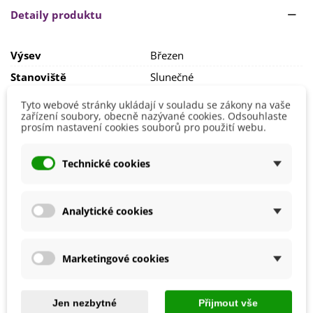
druhé polovině května
. Ideální spon
100 x 100 cm
.
Detaily produktu
Stanoviště volíme
dostatečně světlé
a
teplé s
pravidelnou
a
vydatnou zálivkou
a
hnojením
.
Výsev
Březen
Artyčoku vyhovuje
lehká
,
výživná
a
propustná půda
.
Stanoviště
Slunečné
Rostlina
není mrazuvzdorná
, je nutné ji
chránit před
Barva Plodů
Zelená
Tyto webové stránky ukládají v souladu se zákony na vaše
mrazy
.
zařízení soubory, obecně nazývané cookies. Odsouhlaste
BIO Kvalita
Ne
prosím nastavení cookies souborů pro použití webu.
Mrazuvzdornost
Ne
Výrobce
SemenaOnline
Technické cookies
Odrůda
Nehybridní
Sklizeň
Říjen
Analytické cookies
Srpen
Září
Ranost
Polopozdní
Marketingové cookies
Mohlo by se také hodit
Jen nezbytné
Přijmout vše