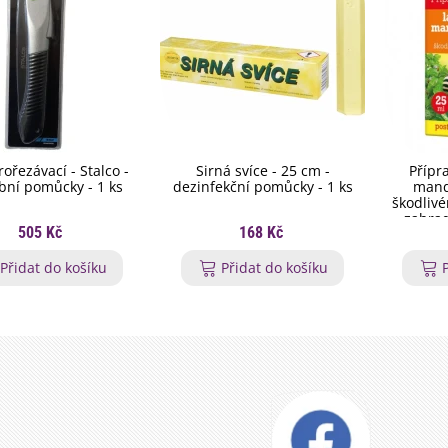
rořezávací - Stalco -
Sirná svíce - 25 cm -
Přípr
bní pomůcky - 1 ks
dezinfekční pomůcky - 1 ks
mand
škodliv
zahrad
505 Kč
168 Kč
šk
Přidat do košíku
Přidat do košíku