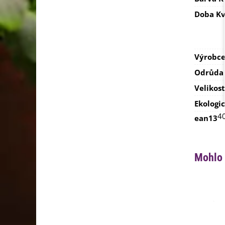
Doba Kv
Výrobc
Odrůda
Velikost
Ekologi
4
ean13
Mohlo 