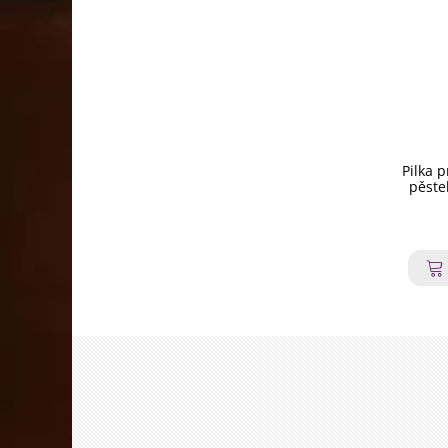
Pilka p
pěste