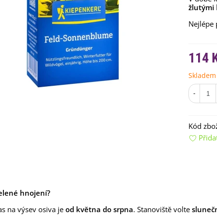
žlutými
Nejlépe
114 
Skladem
-
emínkové bomby - dárkový
ox na vajíčka -...
92 Kč
Kód zbož
uchyňské bylinky na malou
Přida
lochu - výsevný...
4 Kč
rkev pozdní Cidera -
aucus carota - osivo...
elené hnojení
4 Kč
?
as na výsev osiva je
od května do srpna
. Stanoviště volte
sluneč
ilie Canova - Lilium - cibule