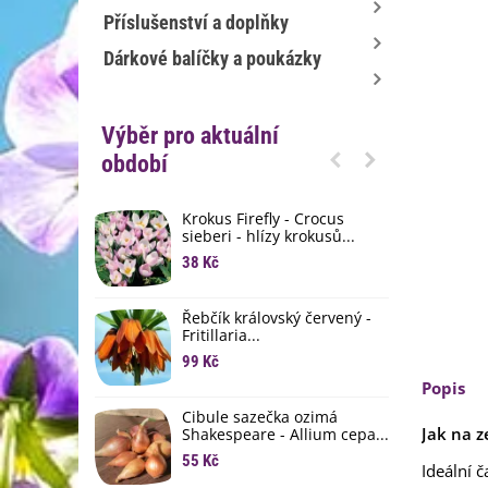
Příslušenství a doplňky
Dárkové balíčky a poukázky
Výběr pro aktuální
období
Krokus Firefly - Crocus
S
sieberi - hlízy krokusů...
b
38 Kč
1
K
Řebčík královský červený -
p
Fritillaria...
8
99 Kč
Popis
M
D
Cibule sazečka ozimá
Jak na z
3
Shakespeare - Allium cepa...
55 Kč
Ideální č
L