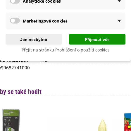
Analytické cookies
etení
Červen
Červenec
Srpen
Marketingové cookies
Září
e
Kiepenkerl
Jen nezbytné
Přijmout vše
Nehybridní
Přejít na stránku Prohlášení o použití cookies
 Balení
125 g
cké Pěstování
Ano
099682741000
by se také hodit