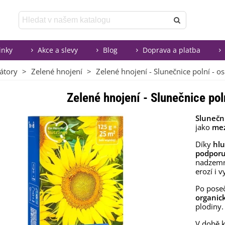
inky
Akce a slevy
Blog
Doprava a platba
átory
>
Zelené hnojení
>
Zelené hnojení - Slunečnice polní - os
Zelené hnojení - Slunečnice poln
Slunečn
jako
mez
Díky
hlu
podporuj
nadzem
erozí i 
Po pose
organic
plodiny.
V době k