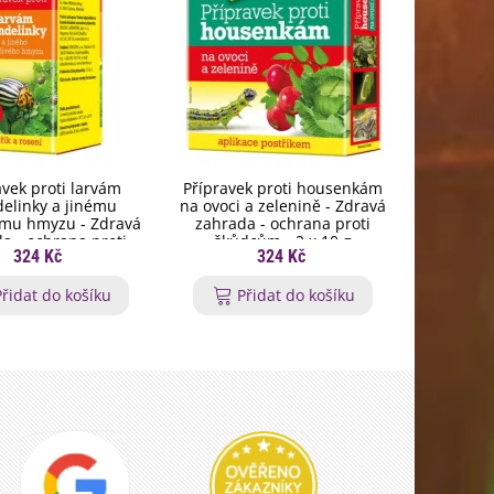
avek proti larvám
Přípravek proti housenkám
Dřevěné 
elinky a jinému
na ovoci a zelenině - Zdravá
domek p
ému hmyzu - Zdravá
zahrada - ochrana proti
a - ochrana proti
škůdcům - 2 x 10 g
324 Kč
324 Kč
ůdcům - 20 ml
Přidat do košíku
Přidat do košíku
P