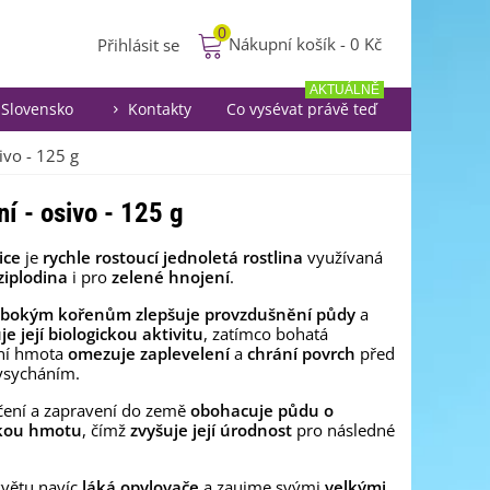
0
Nákupní košík
-
0 Kč
Přihlásit se
AKTUÁLNĚ
Slovensko
Kontakty
Co vysévat právě teď
ivo - 125 g
í - osivo - 125 g
ice
je
rychle rostoucí jednoletá rostlina
využívaná
iplodina
i pro
zelené hnojení
.
bokým kořenům
zlepšuje provzdušnění půdy
a
e její biologickou aktivitu
, zatímco bohatá
ní hmota
omezuje zaplevelení
a
chrání povrch
před
vysycháním.
čení a zapravení do země
obohacuje půdu o
kou hmotu
, čímž
zvyšuje její úrodnost
pro následné
větu navíc
láká opylovače
a zaujme svými
velkými