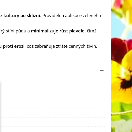
ikultury po sklizni
. Pravidelná aplikace zeleného
erý stíní půdu a
minimalizuje růst plevele
, čímž
 proti erozi
, což zabraňuje ztrátě cenných živin,