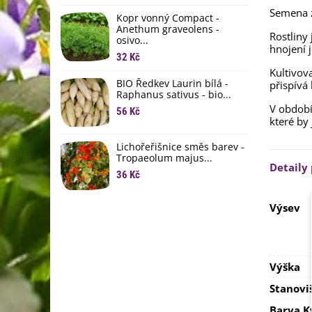
li
Semena z
Kopr vonný Compact -
6
Anethum graveolens -
Rostliny
osivo...
B
hnojení 
B
32 Kč
Kultivov
6
BIO Ředkev Laurin bílá -
přispívá
Raphanus sativus - bio...
E
V období
B
56 Kč
které by
9
Lichořeřišnice směs barev -
Tropaeolum majus...
Detaily
36 Kč
Výsev
Výška
Stanovi
Barva K