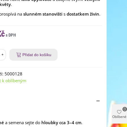
 květy
.
 prospívá na
slunném stanovišti
s
dostatkem živin
.
Kč
+
Přidat do košíku
í:
5000128
t k oblíbeným
0
Oblíbené
né
a semena sejte do
hloubky cca 3–4 cm
.