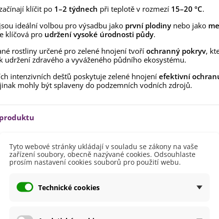
lií - 1 ks
ačínají klíčit po
1–2 týdnech
při teplotě v rozmezí
15–20 ºC
.
85 Kč
-30%
0 Kč
 jsou ideální volbou pro výsadbu jako
první plodiny
nebo jako
mez
egonie plnokvětá žlutá -
je klíčová pro
udržení vysoké úrodnosti půdy
.
egonia superba -...
ané rostliny určené pro zelené hnojení tvoří
85 Kč
-30%
ochranný pokryv
, kt
0 Kč
 k udržení zdravého a vyváženého půdního ekosystému.
ukalyptus Baby Blue -
ch intenzivních dešťů poskytuje zelené hnojení
efektivní ochranu
lahovičník - Eukalyptus...
 jinak mohly být splaveny do podzemních vodních zdrojů.
0 Kč
 produktu
Červen
Tyto webové stránky ukládají v souladu se zákony na vaše
zařízení soubory, obecně nazývané cookies. Odsouhlaste
Červenec
prosím nastavení cookies souborů pro použití webu.
Květen
Srpen
150 - 200 cm
Technické cookies
ště
Slunečné
větů
Žlutá