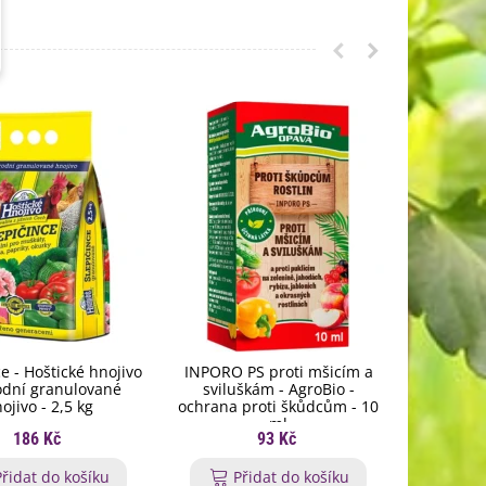
e - Hoštické hnojivo
INPORO PS proti mšicím a
Fytovit - 
rodní granulované
sviluškám - AgroBio -
tekuté 
ojivo - 2,5 kg
ochrana proti škůdcům - 10
ml
186 Kč
93 Kč
Přidat do košíku
Přidat do košíku
P