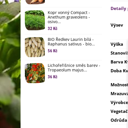
L
li
Detaily
Kopr vonný Compact -
6
Anethum graveolens -
osivo...
B
Výsev
B
32 Kč
6
BIO Ředkev Laurin bílá -
Raphanus sativus - bio...
Výška
E
B
56 Kč
Stanovi
9
Barva K
Lichořeřišnice směs barev -
Tropaeolum majus...
Doba Kv
36 Kč
Možnost
Mrazuvz
Výrobc
Vegetač
Odrůda