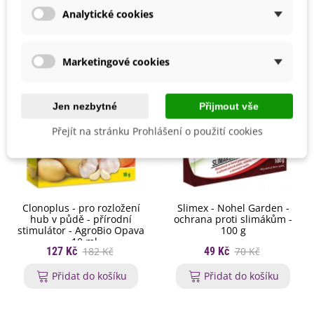
Analytické cookies
Marketingové cookies
-30%
-30%
Jen nezbytné
Přijmout vše
Přejít na stránku Prohlášení o použití cookies
Clonoplus - pro rozložení
Slimex - Nohel Garden -
hub v půdě - přírodní
ochrana proti slimákům -
stimulátor - AgroBio Opava
100 g
- 10 ml
127 Kč
182 Kč
49 Kč
70 Kč
Přidat do košíku
Přidat do košíku