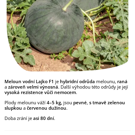
Meloun vodní Lajko F1
je
hybridní odrůda
melounu,
raná
a
zároveň velmi výnosná
. Další výhodou této odrůdy je její
vysoká rezistence vůči nemocem
.
Plody melounu váží
4–5 kg,
jsou
pevné
,
s tmavě zelenou
slupkou
a
červenou dužinou
.
Doba zrání je
asi 80 dní
.