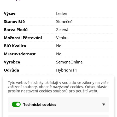
Nejvhodnější je pěstování
ve skleníku
, ale rostlinám se
bude dařit i na
teplém
a
slunečném stanovišti
. Nemá ráda
ovšem velké kolísání teplot či časté přeháňky.
Výsev
Leden
Melounům vyhovuje
lehká
a
kyprá půda
,
s dostatkem
Stanoviště
Slunečné
živin
.
Barva Plodů
Zelená
Možnosti Pěstování
Venku
BIO Kvalita
Ne
Mrazuvzdornost
Ne
Výrobce
SemenaOnline
Odrůda
Hybridní F1
Sklizeň
Srpen
Tyto webové stránky ukládají v souladu se zákony na vaše
Září
zařízení soubory, obecně nazývané cookies. Odsouhlaste
Ranost
Raná
prosím nastavení cookies souborů pro použití webu.
Odrůda Melounu
Vodní
Technické cookies
Mohlo by se také hodit