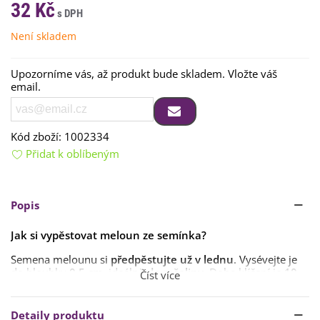
32 Kč
Není skladem
Upozorníme vás, až produkt bude skladem. Vložte váš
email.
Kód zboží:
1002334
Přidat k oblíbeným
Popis
Jak si vypěstovat meloun ze semínka?
Semena melounu si
předpěstujte už v lednu
. Vysévejte je
do hloubky
0,5 cm
, ideálně
do rašeliny
. Doba klíčení je
10–
Číst více
20 dní
při teplotě
min
.
18 °C
.
Rostliny přesazujte
v dubnu či v květnu do sponu 1 x 1 m
.
Detaily produktu