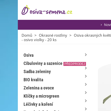
Nov
Domů
>
Okrasné rostliny
>
Osiva okrasných květ
- osivo violky - 20 ks
Osiva
Cibuloviny a sazenice
PŘEDPRODEJ
Sadba zeleniny
BIO kvalita
Zelenina a ovoce
Klíčky a microgreen
Léčivky a koření