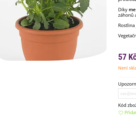
Díky
me
záhonů 
Rostlina
Vegetačn
57 K
emínkové bomby - dárkový
Není sk
ox na vajíčka -...
92 Kč
Upozorní
uchyňské bylinky na malou
lochu - výsevný...
4 Kč
Kód zbož
Přida
rkev pozdní Cidera -
aucus carota - osivo...
4 Kč