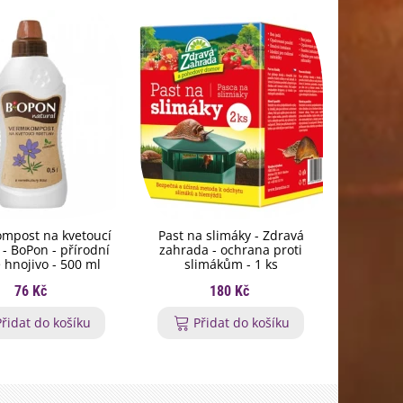
mpost na kvetoucí
Past na slimáky - Zdravá
Hnojivo 
y - BoPon - přírodní
zahrada - ochrana proti
rohovin
 hnojivo - 500 ml
slimákům - 1 ks
granulov
76 Kč
180 Kč
Přidat do košíku
Přidat do košíku
P