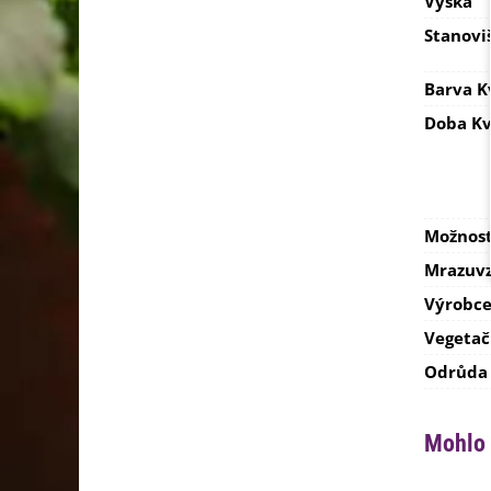
Výška
Stanovi
Barva K
Doba Kv
Možnost
Mrazuvz
Výrobc
Vegetač
Odrůda
Mohlo 