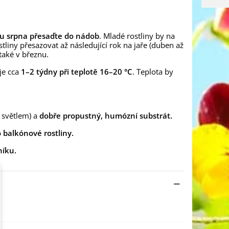
u srpna přesaďte do nádob
. Mladé rostliny by na
iny přesazovat až následující rok na jaře (duben až
také v březnu.
je cca
1–2 týdny při teplotě 16–20 °C
. Teplota by
 světlem) a
dobře propustný, humózní substrát.
 balkónové rostliny.
níku.