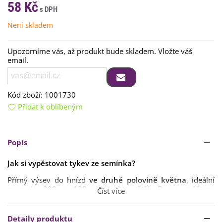
58 Kč
Není skladem
Upozorníme vás, až produkt bude skladem. Vložte váš
email.
Kód zboží:
1001730
Přidat k oblíbeným
Popis
Jak si vypěstovat tykev ze semínka?
Přímý výsev do hnízd
ve druhé polovině května
, ideální
spon je
200 x 100 cm
nebo větší. Doma můžeme
Číst více
předpěstovat
od března či dubna
, ven přesazujeme
v
polovině května
.
Detaily produktu