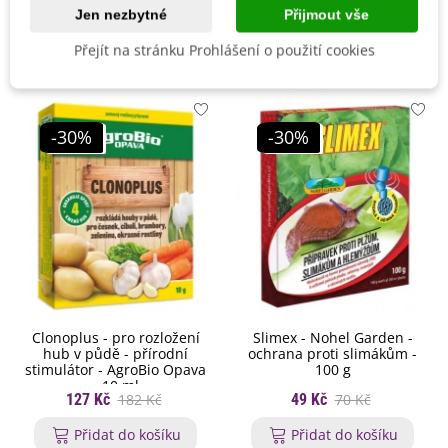
Jen nezbytné
Přijmout vše
Mohlo by se také hodit
Přejít na stránku Prohlášení o použití cookies
-30%
-30%
Clonoplus - pro rozložení
Slimex - Nohel Garden -
hub v půdě - přírodní
ochrana proti slimákům -
stimulátor - AgroBio Opava
100 g
- 10 ml
127 Kč
182 Kč
49 Kč
70 Kč
Přidat do košíku
Přidat do košíku