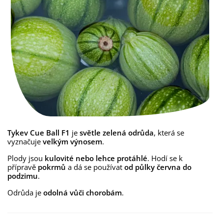
Tykev Cue Ball F1
je
světle zelená odrůda
, která se
vyznačuje
velkým výnosem
.
Plody jsou
kulovité nebo lehce protáhlé
. Hodí se k
přípravě
pokrmů
a dá se používat
od půlky června do
podzimu
.
Odrůda je
odolná vůči chorobám
.