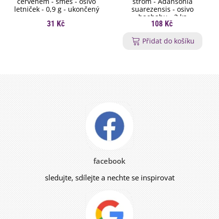
červeném - směs - osivo
strom - Adansonia
letniček - 0,9 g - ukončený
suarezensis - osivo
baobabu - 2 ks
31 Kč
108 Kč
Přidat do košíku
facebook
sledujte, sdílejte a nechte se inspirovat