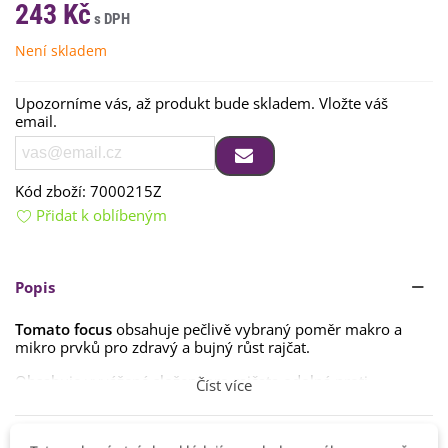
243 Kč
Není skladem
Upozorníme vás, až produkt bude skladem. Vložte váš
email.
Kód zboží:
7000215Z
Přidat k oblíbeným
Popis
Tomato focus
obsahuje pečlivě vybraný poměr makro a
mikro prvků pro zdravý a bujný růst rajčat.
Obsahuje vyvážené složení pro rajčata odolná proti
Číst více
houbovým chorobám
. Zajišťuje rychlý rozvoj kořenového
systému. Rajče má velmi specifické nutriční požadavky, je
proto velmi důležité zvolit správnou výživu. Největším
Detaily produktu