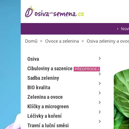
Nov
Domů
>
Ovoce a zelenina
>
Osiva zeleniny a ovo
Osiva
Cibuloviny a sazenice
PŘEDPRODEJ
Sadba zeleniny
BIO kvalita
Zelenina a ovoce
Klíčky a microgreen
Léčivky a koření
Travní a luční směsi