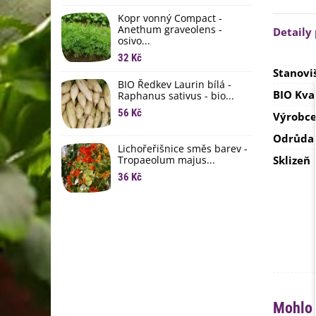
li
Kopr vonný Compact -
6
Anethum graveolens -
Detaily
osivo...
B
B
32 Kč
Stanovi
6
BIO Ředkev Laurin bílá -
BIO Kva
Raphanus sativus - bio...
E
B
56 Kč
Výrobc
9
Odrůda
Lichořeřišnice směs barev -
Tropaeolum majus...
Sklizeň
36 Kč
Mohlo 