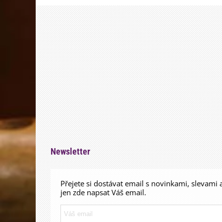
Newsletter
Přejete si dostávat email s novinkami, slevami 
jen zde napsat Váš email.