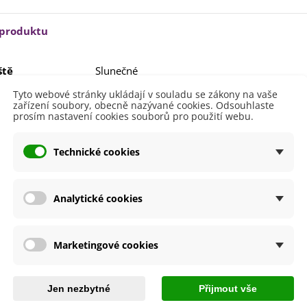
lií - 1 ks
85 Kč
-30%
0 Kč
 produktu
egonie plnokvětá žlutá -
egonia superba -...
ště
Slunečné
85 Kč
-30%
0 Kč
lita
Ne
Tyto webové stránky ukládají v souladu se zákony na vaše
ukalyptus Baby Blue -
zařízení soubory, obecně nazývané cookies. Odsouhlaste
lahovičník - Eukalyptus...
e
SemenaOnline
prosím nastavení cookies souborů pro použití webu.
0 Kč
Nehybridní
Technické cookies
Březen
Červen
Červenec
Duben
Analytické cookies
Květen
Listopad
Říjen
Srpen
Marketingové cookies
Září
Jen nezbytné
Přijmout vše
by se také hodit