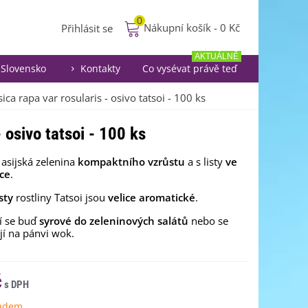
0
Nákupní košík
-
0 Kč
Přihlásit se
AKTUÁLNĚ
Slovensko
Kontakty
Co vysévat právě teď
sica rapa var rosularis - osivo tatsoi - 100 ks
- osivo tatsoi - 100 ks
 asijská zelenina
kompaktního vzrůstu
a s listy
ve
íce
.
sty
rostliny Tatsoi jsou
velice aromatické
.
í se buď
syrové do zeleninových salátů
nebo se
jí na pánvi wok.
č
ladem