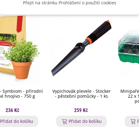
Přejít na stránku Prohlášení o použití cookies
 - Symbiom - přírodní
Vypichovák plevele - Stocker
Minipařen
é hnojivo - 750 g
- pěstební pomůcky - 1 ks
22 x 
p
236 Kč
259 Kč
Přidat do košíku
Přidat do košíku