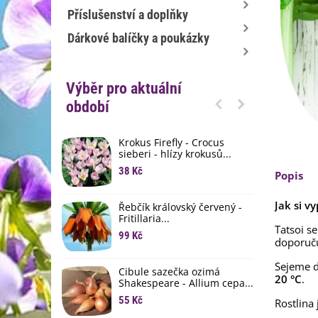
Příslušenství a doplňky
Dárkové balíčky a poukázky
Výběr pro aktuální
období
Krokus Firefly - Crocus
S
sieberi - hlízy krokusů...
b
38 Kč
1
Popis
K
Jak si v
Řebčík královský červený -
p
Fritillaria...
8
Tatsoi s
99 Kč
doporuč
M
D
Sejeme 
Cibule sazečka ozimá
20 °C
.
3
Shakespeare - Allium cepa...
55 Kč
Rostlina
L