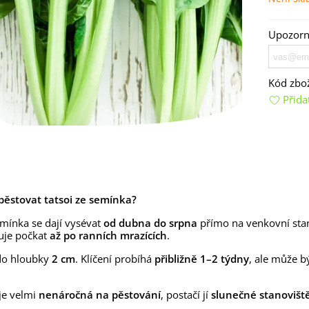
Upozorní
Kód zbož
Přida
emínkové bomby - dárkový
ox na vajíčka -...
92 Kč
uchyňské bylinky na malou
ypěstovat tatsoi ze semínka?
lochu - výsevný...
4 Kč
emínka se dají vysévat
od dubna do srpna
přímo na venkovní sta
uje počkat
až po ranních mrazících
.
rkev pozdní Cidera -
aucus carota - osivo...
do hloubky
2 cm
. Klíčení probíhá
přibližně 1–2 týdny
, ale může b
4 Kč
 je velmi
nenáročná na pěstování
, postačí jí
slunečné
stanovišt
ilie Canova - Lilium - cibule