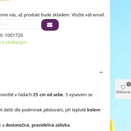
me vás, až produkt bude skladem. Vložte váš email.
í:
1001720
t k oblíbeným
0
Oblíbené
noviště v řadách
25 cm od sebe
. S výsevem se
ýt delší dle podmínek pěstování, při teplotě
kolem
ě
a
dostatečná
,
pravidelná zálivka
.