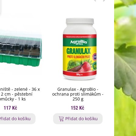
iště - zelené - 36 x
Granulax - AgroBio -
Fytovit - 
12 cm - pěstební
ochrana proti slimákům -
tekuté 
omůcky - 1 ks
250 g
117 Kč
152 Kč
Přidat do košíku
Přidat do košíku
P