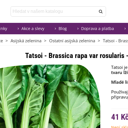
inky
Akce a slevy
Blog
Doprava a platba
ce
>
Asijská zelenina
>
Ostatní asijská zelenina
>
Tatsoi - Bras
Tatsoi - Brassica rapa var rosularis 
Tatsoi je
tvaru lž
Mladé li
Používaj
připravu
41 K
Není sk