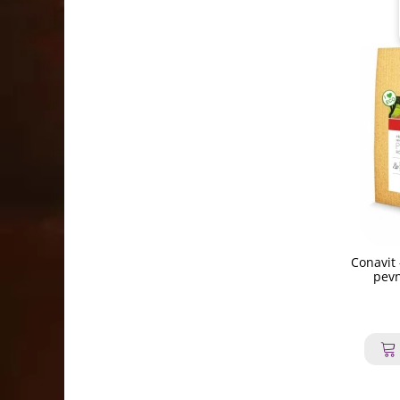
Conavit
pevn