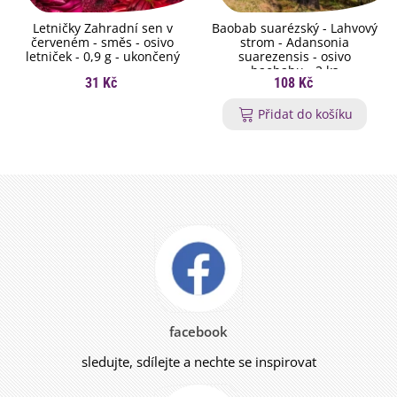
Letničky Zahradní sen v
Baobab suarézský - Lahvový
červeném - směs - osivo
strom - Adansonia
letniček - 0,9 g - ukončený
suarezensis - osivo
baobabu - 2 ks
31 Kč
108 Kč
Přidat do košíku
facebook
sledujte, sdílejte a nechte se inspirovat