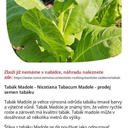
Zboží již nemáme v nabídce, náhradu naleznete
zde:
https://www.osiva-semena.cz/exoticke-rostliny/exoticke-uzitkove/tabak
Tabák Madole - Nicotiana Tabacum Madole - prodej
semen tabáku
Tabák Madole je velice výnosná odrůda tabáku tmavé barvy
a výtečné vůně. Tabák Madole je známý tím, že velmi rychle
roste a zároveň má kvalitní tabák. Tabák madole může v
dosáhnout až několika metrů do výšky.
Šťáva z tabáku Madole se dá používat jako odpuzovač