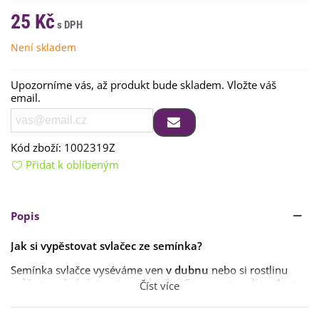
25 Kč
Není skladem
Upozorníme vás, až produkt bude skladem. Vložte váš
email.
Kód zboží:
1002319Z
Přidat k oblíbeným
Popis
Jak si vypěstovat svlačec ze semínka?
Semínka svlačce vyséváme ven
v dubnu
nebo si rostlinu
můžeme předpěstovat ve skleníku. Semena zasadíme
1 cm
Číst více
hluboko.