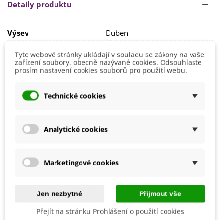
Klíčení obvykle trvá
14 dní
nebo déle.
Detaily produktu
Vzrostlé rostliny vyjednotíme do sponu
40 x 40 cm
.
Výsev
Duben
Rostlina potřebuje
slunečné stanoviště a středně těžkou
půdu
, kterou budeme udržovat neustále vlhkou.
Výška
20 - 40 cm
Tyto webové stránky ukládají v souladu se zákony na vaše
zařízení soubory, obecně nazývané cookies. Odsouhlaste
Stanoviště
Slunečné
prosím nastavení cookies souborů pro použití webu.
Barva Květů
Směs barev
Možnosti Pěstování
Venku
Technické cookies
Mrazuvzdornost
Ne
Vegetační Doba
Letničky
Analytické cookies
Odrůda
Nehybridní
Marketingové cookies
Mohlo by se také hodit
Jen nezbytné
Přijmout vše
Přejít na stránku Prohlášení o použití cookies