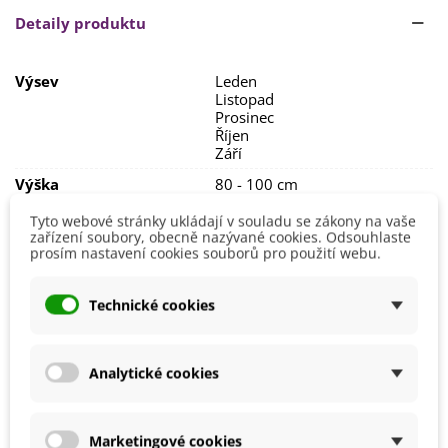
Detaily produktu
Rostlina je
velice nenáročná na pěstování
.
Výsev
Leden
Listopad
Prosinec
Říjen
Září
Výška
80 - 100 cm
Stanoviště
Polostín
Tyto webové stránky ukládají v souladu se zákony na vaše
Slunečné
zařízení soubory, obecně nazývané cookies. Odsouhlaste
prosím nastavení cookies souborů pro použití webu.
Barva Květů
Žlutá
Doba Kvetení
Červen
Technické cookies
Červenec
Srpen
Září
Analytické cookies
Možnosti Pěstování
Venku
Mrazuvzdornost
Ano
Marketingové cookies
Výrobce
SemenaOnline