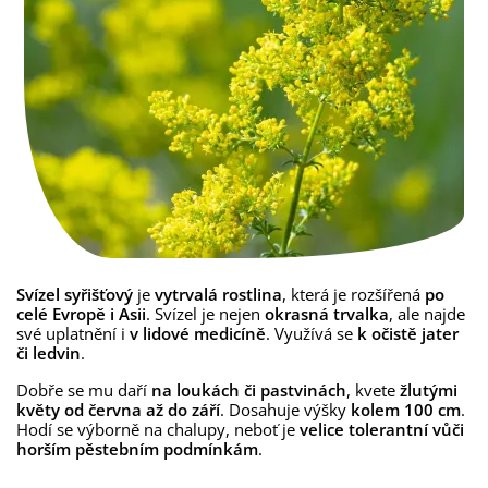
Svízel syřišťový
je
vytrvalá rostlina
, která je rozšířená
po
celé Evropě i Asii
. Svízel je nejen
okrasná trvalka
, ale najde
své uplatnění i
v lidové medicíně
. Využívá se
k očistě jater
či ledvin
.
Dobře se mu daří
na loukách či pastvinách
, kvete
žlutými
květy od června až do září
. Dosahuje výšky
kolem 100 cm
.
Hodí se výborně na chalupy, neboť je
velice tolerantní vůči
horším pěstebním podmínkám
.