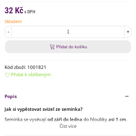
32 Kč
Skladem
-
+
Přidat do košíku
Kód zboží:
1001821
Přidat k oblíbeným
Popis
Jak si vypěstovat svízel ze semínka?
Semínka se vysévají
od září do ledna
do hloubky
asi 1 cm
.
Číst více
Rostlině vyhovuje
plné
slunce nebo polostín
. Půda by měla
být
dobře propustná
,
s přídavkem rašeliny
.