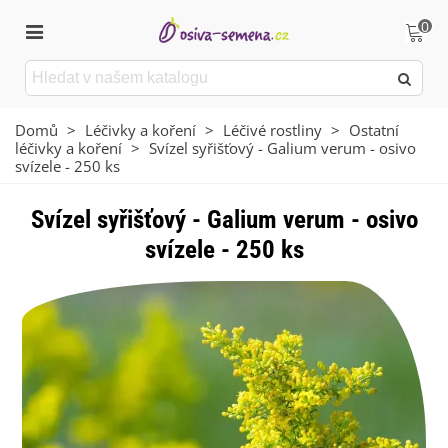
0
Domů
>
Léčivky a koření
>
Léčivé rostliny
>
Ostatní
léčivky a koření
>
Svízel syřišťový - Galium verum - osivo
svízele - 250 ks
Svízel syřišťový - Galium verum - osivo
svízele - 250 ks