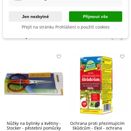
Vegetační Doba
Trvalky
Odrůda
Nehybridní
Jen nezbytné
Přijmout vše
Přejít na stránku Prohlášení o použití cookies
Mohlo by se také hodit
Nůžky na bylinky a květiny -
Ochrana proti přezimujícím
Stocker - pěstební pomůcky
škůdcům - Ekol - ochrana