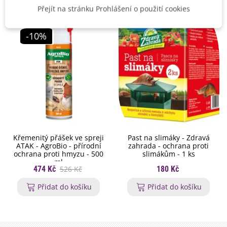
Další informace a bezpečnostní pokyny naleznete uvedené
Přejít na stránku Prohlášení o použití cookies
na výrobku.
-10%
Křemenitý přášek ve spreji
Past na slimáky - Zdravá
ATAK - AgroBio - přírodní
zahrada - ochrana proti
ochrana proti hmyzu - 500
slimákům - 1 ks
ml
474 Kč
526 Kč
180 Kč
Přidat do košíku
Přidat do košíku