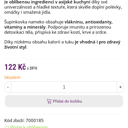
J
e oblíbenou ingrediencí v asijské kuchyni
díky své
univerzálnosti a hladké textuře, která skvěle doplní polévky,
omáčky i smažená jídla.
Šupinkovka nameko obsahuje
vlákninu, antioxidanty,
vitamíny a minerály
. Podporuje imunitu a prirozenou
detoxikaci těla, přispívá ke zdraví kostí, krve a srdce.
Díky nízkému obsahu kalorií a tuku
je vhodná i pro zdravý
životní styl
.
122 Kč
Skladem
-
+
Přidat do košíku
Kód zboží:
7000185
Přidat k oblíbeným