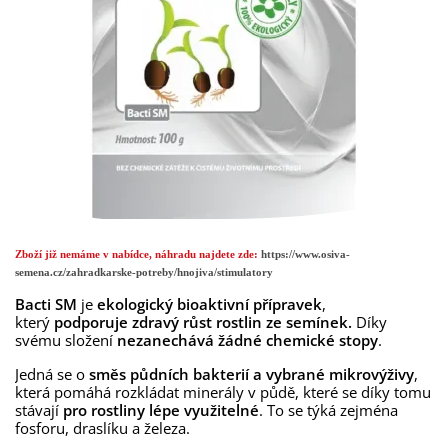
Zboží již nemáme v nabídce, náhradu najdete zde:
https://www.osiva-
semena.cz/zahradkarske-potreby/hnojiva/stimulatory
Bacti SM
je
ekologický bioaktivní
přípravek
,
který
podporuje zdravý růst rostlin ze semínek.
Díky
svému složení
nezanechává žádné chemické stopy
.
Jedná se o
směs půdních bakterií a vybrané mikrovýživy
,
která pomáhá rozkládat minerály v půdě, které se díky tomu
stávají
pro rostliny lépe využitelné
. To se týká zejména
fosforu, draslíku a železa.