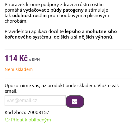
Přípravek kromě podpory zdraví a růstu rostlin
pomáhá
vytlačovat z půdy patogeny
a stimuluje
tak
odolnost rostlin
proti houbovým a plísňovým
chorobám.
Pravidelnou aplikací docílíte
lepšího
a
mohutnějšího
kořenového systému
,
delších
a
silnějších výhonů
.
114 Kč
Není skladem
Upozorníme vás, až produkt bude skladem. Vložte váš
email.
Kód zboží:
7000815Z
Přidat k oblíbeným