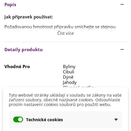
Popis
Jak přípravek používat:
Požadovanou hmotnost přípravku smíchejte se stejnou
gramáží semínek, po promíchání vysejte semena podle
Číst více
pěstebního návodu.
Po vysetí je nutné udržovat substrát neustále vlhký.
Detaily produktu
Bližší informace k použití a bezpečnostním pokynům
najdete na obalu výrobku.
Vhodné Pro
Byliny
Cibuli
Dýně
Jahody
Okrasné rostliny
Okurky
Tyto webové stránky ukládají v souladu se zákony na vaše
Ovoce
zařízení soubory, obecně nazývané cookies. Odsouhlaste
Palmy, zelené rostliny
prosím nastavení cookies souborů pro použití webu.
Papriky a chilli
Pokojové rostliny
Rajčata
Technické cookies
Stromy a keře
Trávník