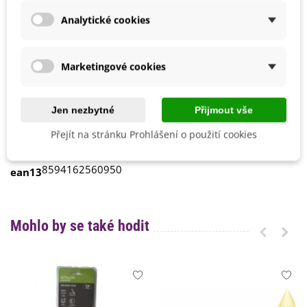
Univerzální
Analytické cookies
Zelené rostliny
Zelenina
Výrobce
BAKTOMA
Marketingové cookies
Velikost Balení
100 g
Typ Hnojiva
Pevné
Jen nezbytné
Přijmout vše
Přípravek Proti
Houbové choroby
Plísně
Přejít na stránku Prohlášení o použití cookies
Ekologické Pěstování
Ano
8594162560950
ean13
Mohlo by se také hodit