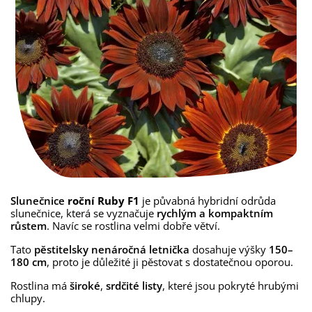
Slunečnice
roční Ruby F1
je půvabná hybridní odrůda
slunečnice, která se vyznačuje
rychlým a kompaktním
růstem
. Navíc se rostlina velmi dobře větví.
Tato
pěstitelsky nenáročná letnička
dosahuje výšky
150–
180 cm
, proto je důležité ji pěstovat s dostatečnou oporou.
Rostlina má
široké
,
srdčité listy
, které jsou pokryté hrubými
chlupy.