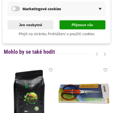
Možnosti Pěstování
Venku
Marketingové cookies
Mrazuvzdornost
Ne
Výrobce
SemenaOnline
Jen nezbytné
Přijmout vše
Vegetační Doba
Letničky
Přejít na stránku Prohlášení o použití cookies
Odrůda
Hybridní F1
Mohlo by se také hodit