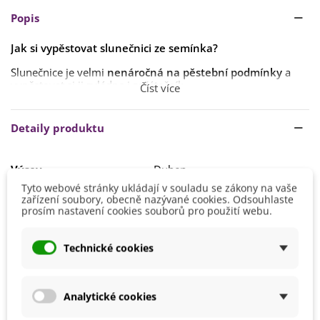
Popis
Jak si vypěstovat slunečnici ze semínka?
Slunečnice je velmi
nenáročná na pěstební podmínky
a
vypěstovat si ji zvládne i začátečník.
Číst více
Semena vysévejte
v polovině dubna přímo na záhon do
hloubky 2 cm.
Vzdálenost mezi rostlinami by měla být
cca
Detaily produktu
20 cm.
Myslete na to, aby výsevní místo bylo
chráněné
před větrem,
protože vítr by vám mohl mladé rostlinky
polámat. Doba klíčení je
1–2 týdny
.
Výsev
Duben
Květen
Stanoviště pro slunečnice by mělo být
slunečné a teplé s
Tyto webové stránky ukládají v souladu se zákony na vaše
dobře prokypřenou a propustnou půdou, bohatou na
zařízení soubory, obecně nazývané cookies. Odsouhlaste
Výška
150 - 200 cm
živiny.
prosím nastavení cookies souborů pro použití webu.
Můžete míchat zeminu s pískem v poměru 1:1.
Stanoviště
Slunečné
Rostlinám se nebude dařit v příliš mokré půdě nebo ve
stínu.
Technické cookies
Barva Květů
Červená
Hnědá
Doba Kvetení
Říjen
Analytické cookies
Srpen
Září