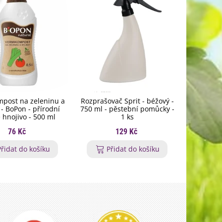
post na zeleninu a
Rozprašovač Sprit - béžový -
Symbivit 
 - BoPon - přírodní
750 ml - pěstební pomůcky -
mykorhi
 hnojivo - 500 ml
1 ks
bylinky
76 Kč
129 Kč
Přidat do košíku
Přidat do košíku
P