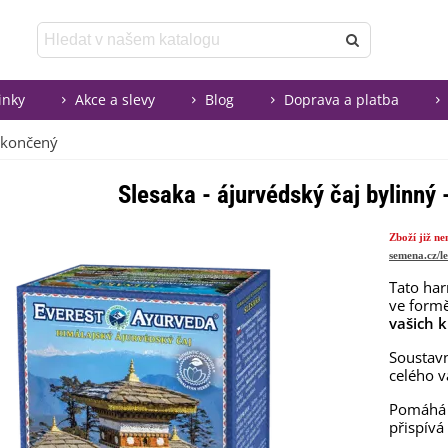
inky
Akce a slevy
Blog
Doprava a platba
 ukončený
Slesaka - ájurvédský čaj bylinný
Zboží již n
semena.cz/l
Tato ha
ve form
vašich 
Soustavn
celého 
Pomáhá
přispívá