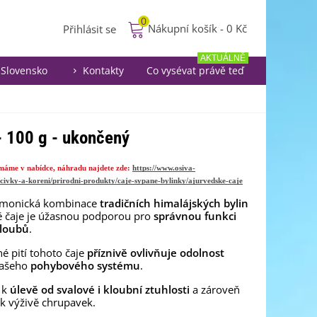
0
Nákupní košík
-
0 Kč
Přihlásit se
AKTUÁLNĚ
Slovensko
Kontakty
Co vysévat právě teď
 - 100 g - ukončený
emáme v nabídce, náhradu najdete zde:
https://www.osiva-
ecivky-a-koreni/prirodni-produkty/caje-sypane-bylinky/ajurvedske-caje
rmonická kombinace
tradičních himalájských bylin
ě čaje je úžasnou podporou pro
správnou funkci
kloubů
.
é pití tohoto čaje
příznivě ovlivňuje odolnost
vašeho
pohybového systému
.
 k
úlevě od svalové i kloubní ztuhlosti
a zároveň
 k výživě chrupavek.