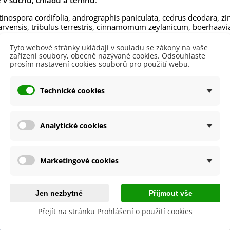
e
v suchu, chladu a temnu
.
lií - 1 ks
85 Kč
-30%
0 Kč
 tinospora cordifolia, andrographis paniculata, cedrus deodara, zin
rvensis, tribulus terrestris, cinnamomum zeylanicum, boerhaavia
egonie plnokvětá žlutá -
egonia superba -...
ní nařízení
Evropského parlamentu a Rady (ES) č. 1924/2006
, 
Tyto webové stránky ukládají v souladu se zákony na vaše
je informovat vás o pozitivních účincích této byliny na váš orga
85 Kč
-30%
0 Kč
zařízení soubory, obecně nazývané cookies. Odsouhlaste
 dostupných zdrojích na internetu či v herbáři.
prosím nastavení cookies souborů pro použití webu.
ukalyptus Baby Blue -
e o doplněk stravy. Nepřekračujte doporučené denní dávkován
lahovičník - Eukalyptus...
Technické cookies
0 Kč
 produktu
Analytické cookies
594060590202
Marketingové cookies
by se také hodit
Jen nezbytné
Přijmout vše
Přejít na stránku Prohlášení o použití cookies