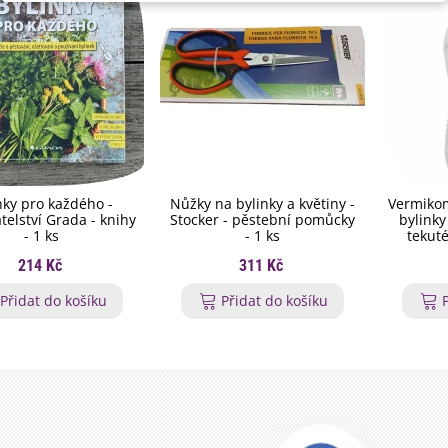
nky pro každého -
Nůžky na bylinky a květiny -
Vermikom
telství Grada - knihy
Stocker - pěstební pomůcky
bylinky
- 1 ks
- 1 ks
tekuté
214 Kč
311 Kč
Přidat do košíku
Přidat do košíku