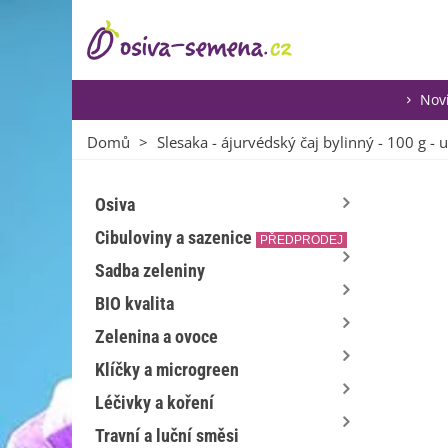
Nov
Domů
>
Slesaka - ájurvédský čaj bylinný - 100 g -
Osiva
Cibuloviny a sazenice
PŘEDPRODEJ
Sadba zeleniny
BIO kvalita
Zelenina a ovoce
Klíčky a microgreen
Léčivky a koření
Travní a luční směsi