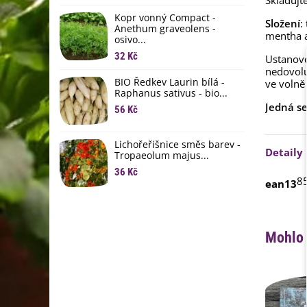
Skladujt
li
Kopr vonný Compact -
6
Složení
:
Anethum graveolens -
mentha a
osivo...
B
B
32 Kč
Ustanove
nedovolu
6
BIO Ředkev Laurin bílá -
ve volně
Raphanus sativus - bio...
E
Jedná s
B
56 Kč
9
Lichořeřišnice směs barev -
Detaily
Tropaeolum majus...
36 Kč
8
ean13
Mohlo 