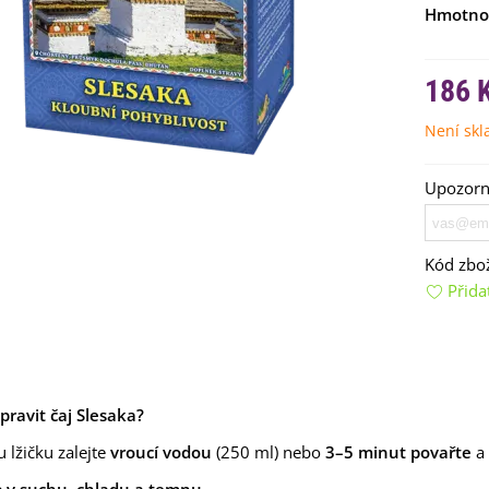
Hmotno
186 
Není sk
Upozorní
emínkové bomby - dárkový
ox na vajíčka -...
92 Kč
Kód zbož
Přida
uchyňské bylinky na malou
lochu - výsevný...
4 Kč
rkev pozdní Cidera -
aucus carota - osivo...
ipravit čaj Slesaka?
4 Kč
 lžičku zalejte
vroucí vodou
(250 ml) nebo
3–5 minut povařte
a 
ilie Canova - Lilium - cibule