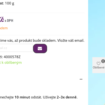
st
: 100 g
Kč
ladem
me vás, až produkt bude skladem. Vložte váš email.
í:
4000578Z
0
t k oblíbeným
Oblíbené
nechejte
10 minut
odstát. Užívejte
2–3x denně
.