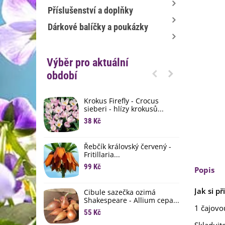
Příslušenství a doplňky
Dárkové balíčky a poukázky
Výběr pro aktuální
období
Krokus Firefly - Crocus
S
sieberi - hlízy krokusů...
b
38 Kč
1
K
Řebčík královský červený -
p
Fritillaria...
8
99 Kč
Popis
M
D
Jak si př
Cibule sazečka ozimá
3
Shakespeare - Allium cepa...
1 čajovou
55 Kč
L