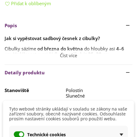
Přidat k oblíbeným
Popis
Jak si vypěstovat sadbový česnek z cibulky?
Cibulky sázíme
od března do května
do hloubky asi
4–6
cm
. Vzdálenost mezi řádky by měla být
25–30 cm
.
Číst více
Stanoviště vyberte
slunečné
, příp.
polostinné s
lehkou
a
propustnou půdou
. Česnek
nevysazujte
Detaily produktu
opakovaně
do stejné půdy, ani do půdy
po jiné cibulovině
.
Stejně tak
nevyhovují
místa po
bramborách
či rajčatech
.
Stanoviště
Polostín
Vhodné je česnek
před výsadbou
namořit
. Česnek
Slunečné
nikdy
nepřihnojujte čerstvým hnojem
.
Výsadba
Březen
Tyto webové stránky ukládají v souladu se zákony na vaše
Tip z našeho blogu:
Česnek dokáže zahnat
Duben
zařízení soubory, obecně nazývané cookies. Odsouhlaste
nachlazení i další nemoci
Jarní
prosím nastavení cookies souborů pro použití webu.
Květen
Barva Plodů
Fialová
Technické cookies