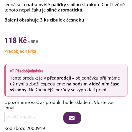
Jedná se o
nafialovělé paličky s bílou slupkou
. Chuť i vůně
tohoto nepaličáku je
silně aromatická
.
Balení obsahuje 3 ks cibulek česneku.
118 Kč
Předobjednávka
🌱 Předobjednávka
Tento produkt je v
předprodeji
– objednávku přijímáme
už nyní a zboží expedujeme
na podzim v ideálním čase
výsadby
. Nejžádanější odrůdy se vyprodají první.
Upozorníme vás, až produkt bude skladem. Vložte váš
email.
Kód zboží:
2000919