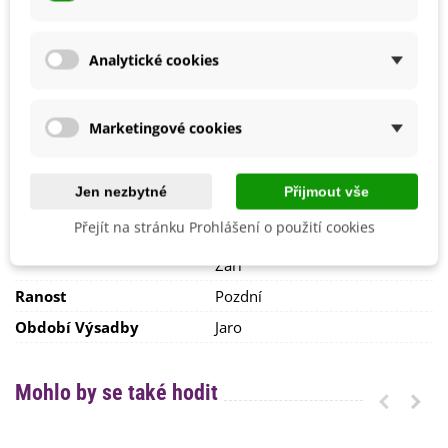
Možnosti Pěstování
Venku
BIO Kvalita
Ne
Analytické cookies
Odrůda Česneku
Nepaličák
Původ
Zahraniční
Marketingové cookies
Výrobce
SemenaOnline
Odrůda Sadby
Jarní
Jen nezbytné
Přijmout vše
Odrůda
Nehybridní
Přejít na stránku Prohlášení o použití cookies
Sklizeň
Červenec
Srpen
Září
Ranost
Pozdní
Období Výsadby
Jaro
Mohlo by se také hodit