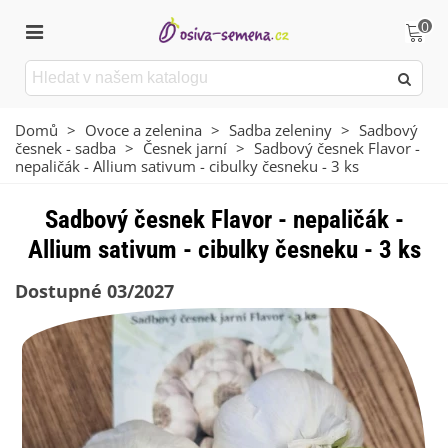
0
Domů
>
Ovoce a zelenina
>
Sadba zeleniny
>
Sadbový
česnek - sadba
>
Česnek jarní
>
Sadbový česnek Flavor -
nepaličák - Allium sativum - cibulky česneku - 3 ks
Sadbový česnek Flavor - nepaličák -
Allium sativum - cibulky česneku - 3 ks
Dostupné 03/2027