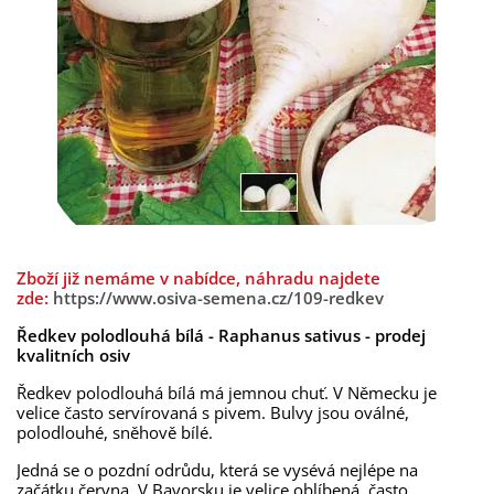
Zboží již nemáme v nabídce, náhradu najdete
zde:
https://www.osiva-semena.cz/109-redkev
Ředkev polodlouhá bílá - Raphanus sativus - prodej
kvalitních osiv
Ředkev polodlouhá bílá má jemnou chuť. V Německu je
velice často servírovaná s pivem. Bulvy jsou oválné,
polodlouhé, sněhově bílé.
Jedná se o pozdní odrůdu, která se vysévá nejlépe na
začátku června. V Bavorsku je velice oblíbená, často