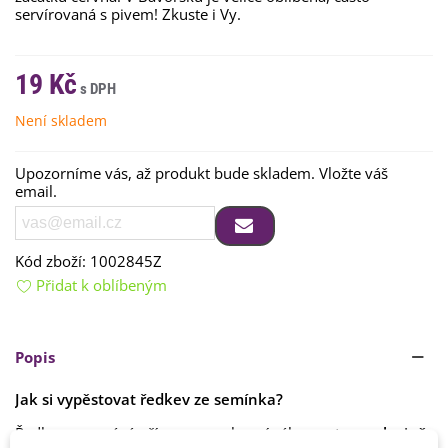
servírovaná s pivem! Zkuste i Vy.
19 Kč
Není skladem
Upozorníme vás, až produkt bude skladem. Vložte váš
email.
Kód zboží:
1002845Z
Přidat k oblíbeným
Popis
Jak si vypěstovat ředkev ze semínka?
Ředkev se vysévá přímo na venkovní záhon, a to
v polovině