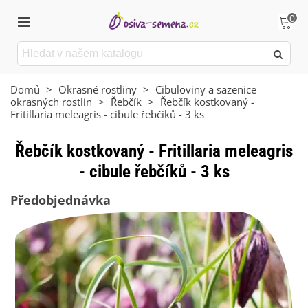
0
Domů
>
Okrasné rostliny
>
Cibuloviny a sazenice
okrasných rostlin
>
Řebčík
>
Řebčík kostkovaný -
Fritillaria meleagris - cibule řebčíků - 3 ks
Řebčík kostkovaný - Fritillaria meleagris
- cibule řebčíků - 3 ks
Předobjednávka