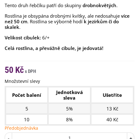
Tento druh řebčíku patří do skupiny
drobnokvětých
.
Rostlina je obsypána drobnými kvítky, ale nedosahuje
více
než
50 cm
. Rostlina se výborně hodí
k jezírkům či do
skalek
.
Velikost cibulek:
6/+
Celá rostlina, a převážně cibule, je jedovatá!
50 Kč
Množstevní slevy
Jednotková
Počet balení
Ušetříte
sleva
5
5%
13 Kč
10
8%
40 Kč
Předobjednávka
-
+