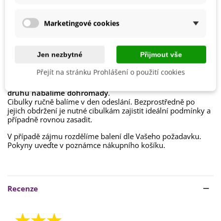
Marketingové cookies
Jak balíme cibulky?
Každý druh cibulek je označen
názvem
,
obrázkem
a
Jen nezbytné
Přijmout vše
postupem k pěstování
.
Přejít na stránku Prohlášení o použití cookies
Chceme být
šetrní k přírodě
, proto cibuloviny balíme do
papírových recyklovatelných sáčků a
cibulky stejného
druhu nabalíme dohromady
.
Cibulky ručně balíme v den odeslání. Bezprostředně po
jejich obdržení je nutné cibulkám zajistit ideální podmínky a
případně rovnou zasadit.
V případě zájmu rozdělíme balení dle Vašeho požadavku.
Pokyny uveďte v poznámce nákupního košíku.
Recenze