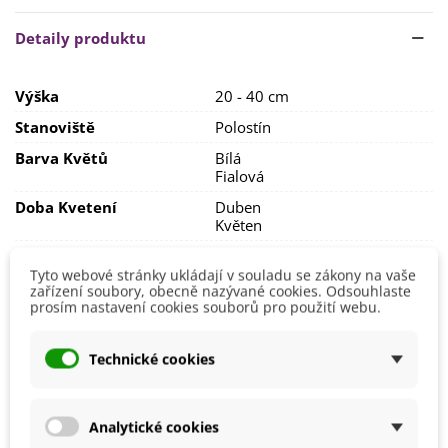
Půda by měla být
propustná a hlinitopísčitá
. Rostlinám
bude vyhovovat
slunečné či polostinné
stanoviště
. Na
Detaily produktu
jednom záhonku
vydrží i 10 let
.
Rostliny můžete nechat přes zimu
na venkovním stanovišti
.
Výška
20 - 40 cm
POZOR: Celá rostlina je jedovatá, hlavně její cibule!
Stanoviště
Polostín
Barva Květů
Bílá
Fialová
Doba Kvetení
Duben
Květen
Výsadba
Říjen
Srpen
Tyto webové stránky ukládají v souladu se zákony na vaše
zařízení soubory, obecně nazývané cookies. Odsouhlaste
Září
prosím nastavení cookies souborů pro použití webu.
Možnosti Pěstování
Venku
Výrobce
SemenaOnline
Technické cookies
Vegetační Doba
Trvalky
Roční Období Kvetení
Kvetoucí na jaře
Analytické cookies
Období Výsadby
Podzim