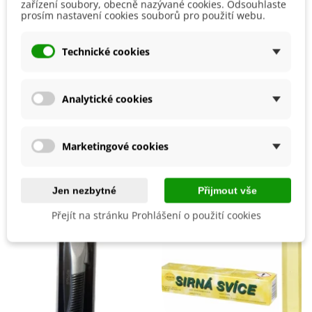
Rajčata
zařízení soubory, obecně nazývané cookies. Odsouhlaste
Zelenina
prosím nastavení cookies souborů pro použití webu.
Výrobce
MANETECH
Technické cookies
Velikost Balení
100 ml
Typ Hnojiva
Tekuté
Analytické cookies
Ekologické Pěstování
Ano
Mohlo by se také hodit
Marketingové cookies
Jen nezbytné
Přijmout vše
Přejít na stránku Prohlášení o použití cookies