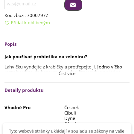
Kód zboží:
7000797Z
Přidat k oblíbeným
Popis
Jak používat probiotika na zeleninu?
Lahvičku vyndejte z krabičky a protřepejte ji.
Jedno víčko
roztoku vlijte do konvice se sedmi litry vody
a pořádně
Číst více
zamíchejte.
Poté se rostliny zalijí. Doporučujeme postřik
opakovat za
Detaily produktu
10–14 dní
.
Jedna lahvička postačí na
přibližně 100 litrů postřiku
.
Vhodné Pro
Česnek
Cibuli
Dýně
Okurky
Papriky a chilli
Tyto webové stránky ukládají v souladu se zákony na vaše