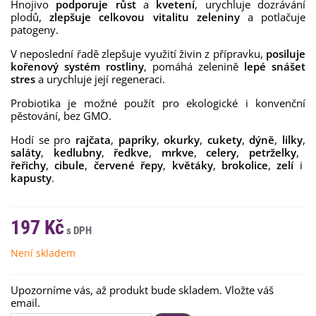
Hnojivo
podporuje růst
a
kvetení
, urychluje dozrávání
plodů,
zlepšuje celkovou vitalitu zeleniny
a potlačuje
patogeny.
V neposlední řadě zlepšuje využití živin z přípravku,
posiluje
kořenový systém rostliny
, pomáhá zelenině
lepé snášet
stres
a urychluje její regeneraci.
Probiotika je možné použít pro ekologické i konvenční
pěstování, bez GMO.
Hodí se pro
rajčata
,
papriky
,
okurky
,
cukety
,
dýně
,
lilky
,
saláty
,
kedlubny
,
ředkve
,
mrkve
,
celery
,
petrželky
,
řeřichy
,
cibule
,
červené řepy
,
květáky
,
brokolice
,
zelí
i
kapusty
.
197 Kč
Není skladem
Upozorníme vás, až produkt bude skladem. Vložte váš
email.