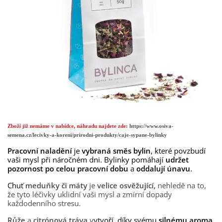
Zboží již nemáme v nabídce, náhradu najdete zde:
https://www.osiva-
semena.cz/lecivky-a-koreni/prirodni-produkty/caje-sypane-bylinky
Pracovní naladění
je
vybraná směs bylin
, které povzbudí
vaši mysl při náročném dni. Bylinky pomáhají
udržet
pozornost po celou pracovní dobu
a
oddalují únavu
.
Chuť
meduňky
či máty
je
velice osvěžující,
nehledě na to,
že tyto léčivky uklidní vaši mysl a zmírní dopady
každodenního stresu.
Růže
a
citrónová tráva
v
ytvoří, díky svému
silnému aroma
,