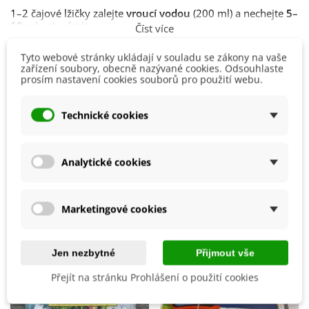
1–2 čajové lžičky zalejte
vroucí vodou
(200 ml) a nechejte
5–
10 minut
odstát.
Číst více
Skladujte
v suchu, chladu a temnu
.
Tyto webové stránky ukládají v souladu se zákony na vaše
Detaily produktu
zařízení soubory, obecně nazývané cookies. Odsouhlaste
Složení:
meduňka nať, citronová tráva, máta kadeřavá nať,
prosím nastavení cookies souborů pro použití webu.
růže okvětí
Druh Obsahu
Směsi
Ustanovení nařízení
Evropského parlamentu a Rady (ES)
Technické cookies
č. 1924/2006
, o výživových a zdravotních tvrzeních, nám
Výrobce
Bylinca
nedovoluje informovat vás o účincích této byliny na váš
organismus. Informace o působení si prosím dohledejte ve
8594215580201
ean13
volně dostupných zdrojích na internetu či v herbáři.
Analytické cookies
Jedná se o doplněk stravy. Nepřekračujte doporučené
denní dávkování.
Mohlo by se také hodit
Marketingové cookies
Jen nezbytné
Přijmout vše
Přejít na stránku Prohlášení o použití cookies