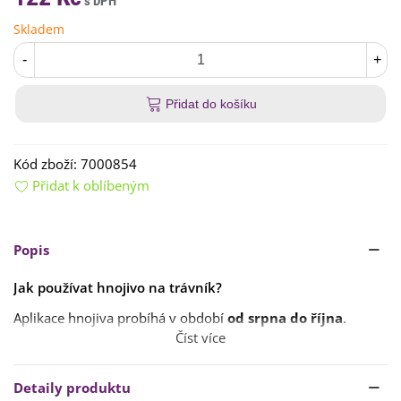
Skladem
-
+
Přidat do košíku
Kód zboží:
7000854
Přidat k oblíbeným
Popis
Jak používat hnojivo na trávník?
Aplikace hnojiva probíhá v období
od srpna do října
.
Číst více
Dávka pro trvalý trávník je 20–40 g/m2
, kdy se do
posekaného trávníků rovnoměrně rozsype odměřené
množství hnojiva a vydatně se zalije.
Detaily produktu