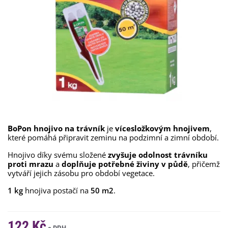
BoPon hnojivo na trávník
je
vícesložkovým hnojivem
,
které pomáhá připravit zeminu na podzimní a zimní období.
Hnojivo díky svému složené
zvyšuje odolnost trávníku
proti mrazu
a
doplňuje potřebné živiny v půdě
, přičemž
vytváří jejich zásobu pro období vegetace.
1 kg
hnojiva postačí na
50 m2
.
122 Kč