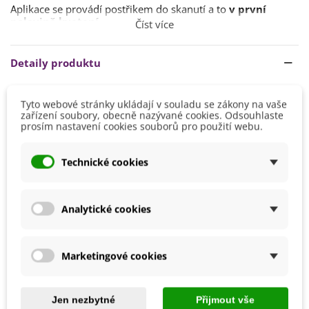
Aplikace se provádí postřikem do skanutí a to
v první
polovině kvetení
.
Číst více
V případě potřeby je možné přípravek aplikovat opět po
týdnu.
Detaily produktu
Podrobný návod a bezpečnostní pokyny naleznete na
obalu výrobku.
Vhodné Pro
Jahody
Tyto webové stránky ukládají v souladu se zákony na vaše
zařízení soubory, obecně nazývané cookies. Odsouhlaste
Ovoce
prosím nastavení cookies souborů pro použití webu.
Výrobce
Agro
Velikost Balení
15 g
Technické cookies
Typ Hnojiva
Granulované
Přípravek Proti
Plísně
Analytické cookies
Ekologické Pěstování
Ne
8594028313485
ean13
Marketingové cookies
Mohlo by se také hodit
Jen nezbytné
Přijmout vše