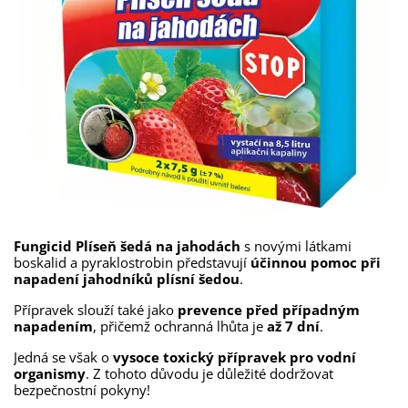
Fungicid Plíseň šedá na jahodách
s novými látkami
boskalid a pyraklostrobin představují
účinnou pomoc při
napadení jahodníků plísní šedou
.
Přípravek slouží také jako
prevence před případným
napadením
, přičemž ochranná lhůta je
až 7 dní
.
Jedná se však o
vysoce toxický přípravek pro vodní
organismy
. Z tohoto důvodu je důležité dodržovat
bezpečnostní pokyny!