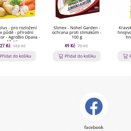
lus - pro rozložení
Slimex - Nohel Garden -
Kravsk
v půdě - přírodní
ochrana proti slimákům -
hnojivo
tor - AgroBio Opava -
100 g
hn
10 ml
27 Kč
182 Kč
49 Kč
70 Kč
Přidat do košíku
Přidat do košíku
facebook