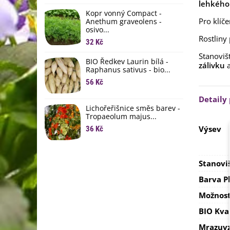
li
lehkéh
Kopr vonný Compact -
6
Pro klíč
Anethum graveolens -
osivo...
B
Rostliny
B
32 Kč
6
Stanoviš
BIO Ředkev Laurin bílá -
zálivku
Raphanus sativus - bio...
E
B
56 Kč
9
Detaily
Lichořeřišnice směs barev -
Tropaeolum majus...
Výsev
36 Kč
Stanovi
Barva P
Možnost
BIO Kva
Mrazuvz