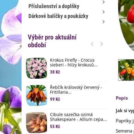
Příslušenství a doplňky
Dárkové balíčky a poukázky
Výběr pro aktuální
období
Krokus Firefly - Crocus
S
sieberi - hlízy krokusů...
b
38 Kč
1
K
Řebčík královský červený -
p
Fritillaria...
8
Popis
99 Kč
M
Jak si v
D
Cibule sazečka ozimá
3
Shakespeare - Allium cepa...
Papriky 
55 Kč
L
Semena 