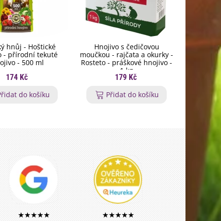
ý hnůj - Hoštické
Hnojivo s čedičovou
Biochar
 - přírodní tekuté
moučkou - rajčata a okurky -
rostli
ojivo - 500 ml
Rosteto - práškové hnojivo -
pevn
1 kg
174 Kč
179 Kč
Přidat do košíku
Přidat do košíku
P
★★★★★
★★★★★