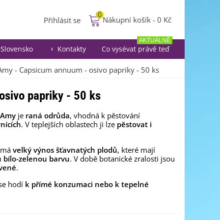
0
Nákupní košík
-
0 Kč
Přihlásit se
AKTUÁLNĚ
Slovensko
Kontakty
Co vysévat právě teď
Amy - Capsicum annuum - osivo papriky - 50 ks
sivo papriky - 50 ks
 Amy
je
raná odrůda
, vhodná k pěstování
vnících
. V teplejších oblastech ji lze
pěstovat i
a má
velký výnos
šťavnatých
plodů
, které mají
u bílo-zelenou
barvu
. V době botanické zralosti jsou
rvené
.
se hodí
k přímé konzumaci
nebo k tepelné