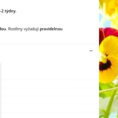
–2 týdny
.
dou
. Rostliny vyžadují
pravidelnou