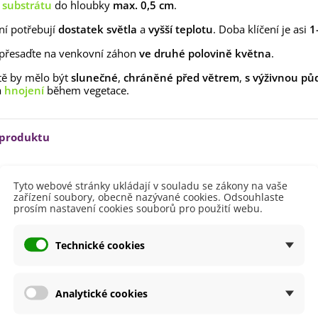
lií - 1 ks
o
substrátu
do hloubky
max. 0,5 cm
.
85 Kč
-30%
0 Kč
ení potřebují
dostatek světla
a
vyšší teplotu
. Doba klíčení je asi
1
egonie plnokvětá žlutá -
 přesaďte na venkovní záhon
ve druhé polovině května
.
egonia superba -...
85 Kč
-30%
0 Kč
tě by mělo být
slunečné
,
chráněné před větrem
,
s výživnou pů
a
hnojení
během vegetace.
ukalyptus Baby Blue -
lahovičník - Eukalyptus...
0 Kč
 produktu
Březen
Tyto webové stránky ukládají v souladu se zákony na vaše
Duben
zařízení soubory, obecně nazývané cookies. Odsouhlaste
Únor
prosím nastavení cookies souborů pro použití webu.
ště
Slunečné
Technické cookies
lodů
Červená
i Pěstování
Venku
lita
Ne
Analytické cookies
dornost
Ne