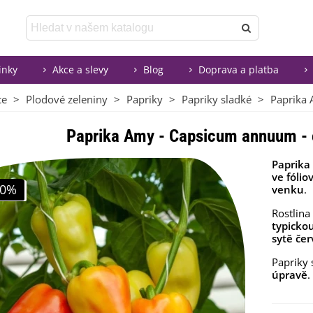
inky
Akce a slevy
Blog
Doprava a platba
ce
>
Plodové zeleniny
>
Papriky
>
Papriky sladké
>
Paprika 
Paprika Amy - Capsicum annuum - o
Paprika
ve fólio
30%
venku
.
Rostlin
typicko
sytě če
Papriky 
úpravě
.