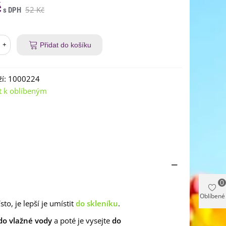
č
52 Kč
+
Přidat do košíku
í:
1000224
t k oblíbeným
0
Oblíbené
o, je lepší je umístit
do skleníku
.
do vlažné vody
a poté je vysejte
do