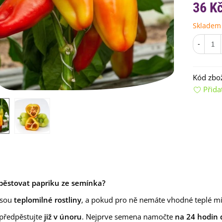
36 K
Skladem
-
Kód zbož
Přida
emínkové bomby - dárkový
ox na vajíčka -...
92 Kč
uchyňské bylinky na malou
lochu - výsevný...
4 Kč
rkev pozdní Cidera -
ypěstovat papriku ze semínka?
aucus carota - osivo...
4 Kč
jsou
teplomilné rostliny
, a pokud pro ně nemáte vhodné teplé míst
ilie Canova - Lilium - cibule
předpěstujte
již v únoru
. Nejprve semena namočte
na 24 hodin 