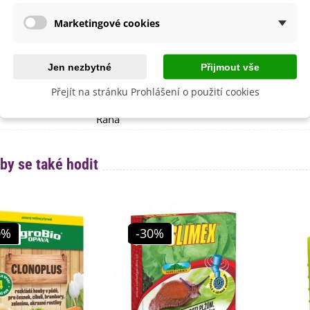
e
SemenaOnline
Marketingové cookies
Nehybridní
Červenec
Jen nezbytné
Přijmout vše
Říjen
Srpen
Přejít na stránku Prohlášení o použití cookies
Září
Raná
by se také hodit
0%
-30%