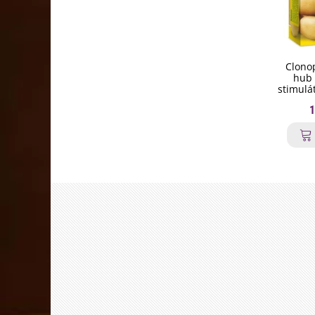
Clonop
hub 
stimulá
1