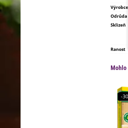
Výrobc
Odrůda
Sklizeň
Ranost
Mohlo 
-3