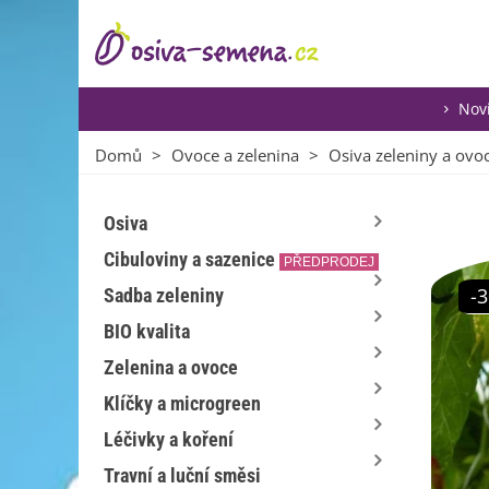
Nov
Domů
>
Ovoce a zelenina
>
Osiva zeleniny a ovo
Osiva
Cibuloviny a sazenice
PŘEDPRODEJ
-
Sadba zeleniny
BIO kvalita
Zelenina a ovoce
Klíčky a microgreen
Léčivky a koření
Travní a luční směsi