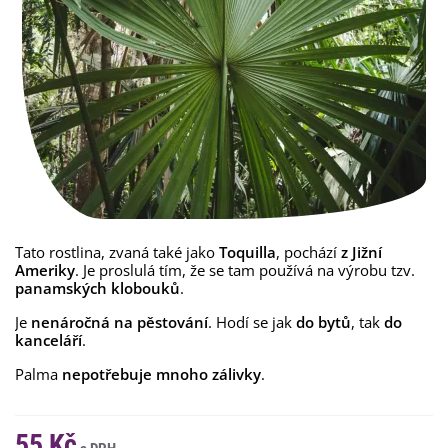
Tato rostlina, zvaná také jako
Toquilla
, pochází
z Jižní
Ameriky
. Je proslulá tím, že se tam používá na výrobu tzv.
panamských klobouků
.
Je
nenáročná na pěstování
. Hodí se jak
do bytů
, tak
do
kanceláří
.
Palma
nepotřebuje mnoho zálivky
.
55 Kč