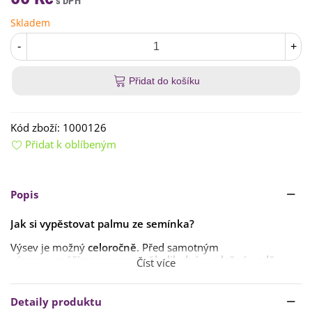
Skladem
-
+
Přidat do košíku
Kód zboží:
1000126
Přidat k oblíbeným
Popis
Jak si vypěstovat palmu ze semínka?
Výsev je možný
celoročně
. Před samotným
výsevem
máčíme semena několik dní ve vlažné vodě
,
Číst více
kterou
pravidelně měníme
. Semena poté
vyséváme
přibližně do hloubky 0,5 cm
. Doba klíčení
je
velmi nepravidelná
a může být klidně i
několik měsíců
Detaily produktu
dlouhá
. Palmy klíčí při teplotách
28 °C
a
vyšších
.