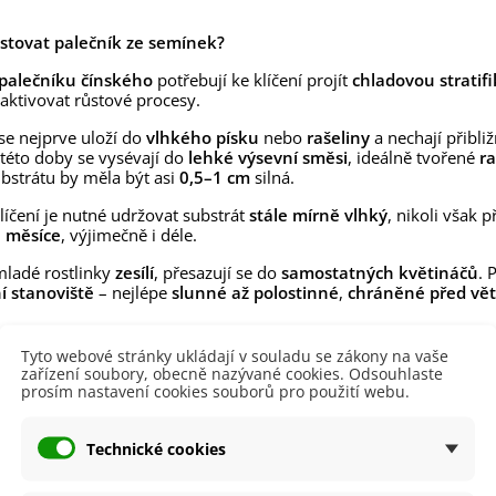
lií - 1 ks
85 Kč
-30%
0 Kč
stovat palečník ze semínek?
egonie plnokvětá žlutá -
palečníku čínského
potřebují ke klíčení projít
chladovou stratifi
egonia superba -...
ktivovat růstové procesy.
85 Kč
-30%
0 Kč
e nejprve uloží do
vlhkého písku
nebo
rašeliny
a nechají přibli
 této doby se vysévají do
lehké výsevní směsi
, ideálně tvořené
r
ukalyptus Baby Blue -
lahovičník - Eukalyptus...
ubstrátu by měla být asi
0,5–1 cm
silná.
0 Kč
íčení je nutné udržovat substrát
stále mírně vlhký
, nikoli však 
 měsíce
, výjimečně i déle.
mladé rostlinky
zesílí
, přesazují se do
samostatných květináčů
. 
í stanoviště
– nejlépe
slunné až polostinné
,
chráněné před vě
Tyto webové stránky ukládají v souladu se zákony na vaše
 produktu
zařízení soubory, obecně nazývané cookies. Odsouhlaste
prosím nastavení cookies souborů pro použití webu.
200 a více cm
Technické cookies
ště
Polostín
Slunečné