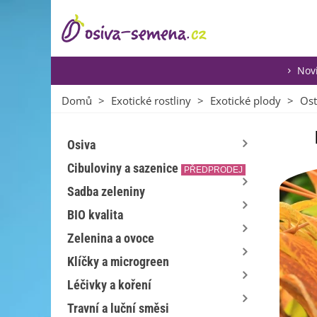
Nov
Domů
>
Exotické rostliny
>
Exotické plody
>
Ost
Osiva
Cibuloviny a sazenice
PŘEDPRODEJ
Sadba zeleniny
BIO kvalita
Zelenina a ovoce
Klíčky a microgreen
Léčivky a koření
Travní a luční směsi