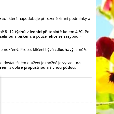
kací
, která napodobuje přirozené zimní podmínky a
žně
8–12 týdnů
v
lednici při teplotě kolem 4 °C
. Po
ašelinou
a
pískem
, a pouze
lehce se zasypou
–
přemokřený. Proces klíčení bývá
zdlouhavý
a může
Po dostatečném otužení je možné je vysadit
na
trem
, s
dobře propustnou
a
živnou půdou
.