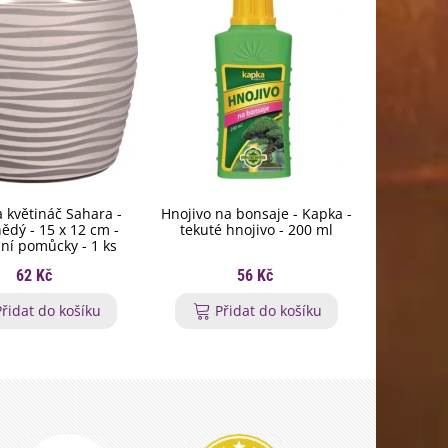
 květináč Sahara -
Hnojivo na bonsaje - Kapka -
Dárkov
ědý - 15 x 12 cm -
tekuté hnojivo - 200 ml
ní pomůcky - 1 ks
62 Kč
56 Kč
Přidat do košíku
Přidat do košíku
P