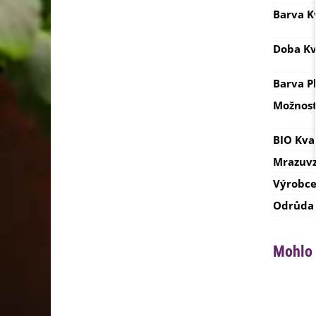
Barva K
Doba Kv
Barva P
Možnost
BIO Kva
Mrazuvz
Výrobc
Odrůda
Mohlo 