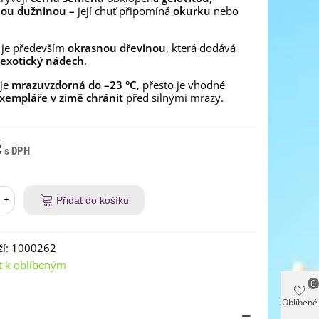
nou dužninou –
její chuť připomíná
okurku
nebo
.
 je především
okrasnou dřevinou
, která dodává
exotický nádech
.
 je
mrazuvzdorná do –23 °C
, přesto je vhodné
xempláře v zimě chránit
před silnými mrazy.
č
+
Přidat do košíku
í:
1000262
t k oblíbeným
0
Oblíbené