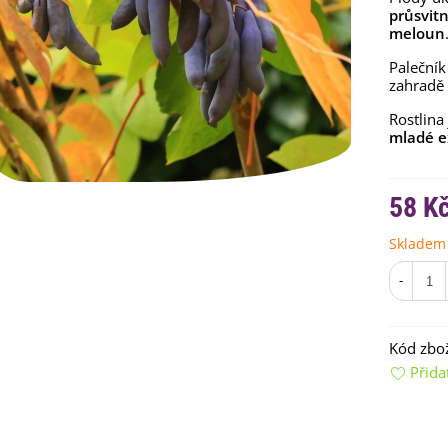
průsvit
meloun
Palečník
zahradě
Rostlina
mladé e
emínkové bomby - dárkový
58 K
ox na vajíčka -...
92 Kč
Skladem
uchyňské bylinky na malou
-
lochu - výsevný...
4 Kč
Kód zbož
rkev pozdní Cidera -
Přida
aucus carota - osivo...
4 Kč
ilie Canova - Lilium - cibule