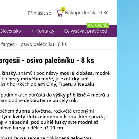
0
Nákupní košík
-
0 Kč
Přihlásit se
AKTUÁLNĚ
Slovensko
Kontakty
Co vysévat právě teď
fargesii - osivo palečníku - 8 ks
rgesii - osivo palečníku - 8 ks
 čínský
, známý i pod názvy
modrá klobása
,
modré
ebo
prsty mrtvého moře
, je
exotický keř
ící z horských oblastí
Číny, Tibetu
a
Nepálu
.
h podmínkách dorůstá do
výšky přibližně 4 metrů
a
mimořádně
dekorativně po celý rok
.
, během
dubna
a
května
, rozkvétá drobnými
itými květy
žlutozeleného odstínu
, které později
jí v
nápadné
,
podlouhlé lusky
sytě
modré
až
alové barvy
o
délce až 10 cm
.
rývají
černá semena
obklopená
gelovitou
,