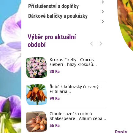
Příslušenství a doplňky
Dárkové balíčky a poukázky
Výběr pro aktuální
období
Krokus Firefly - Crocus
S
sieberi - hlízy krokusů...
b
38 Kč
1
K
Řebčík královský červený -
p
Fritillaria...
8
99 Kč
M
D
Cibule sazečka ozimá
3
Shakespeare - Allium cepa...
55 Kč
L
Popis