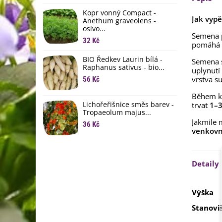
li
Kopr vonný Compact -
6
Jak vypě
Anethum graveolens -
osivo...
B
Semena
B
32 Kč
pomáhá a
6
BIO Ředkev Laurin bílá -
Semena s
Raphanus sativus - bio...
uplynutí
E
B
vrstva s
56 Kč
9
Během kl
Lichořeřišnice směs barev -
trvat
1–3
Tropaeolum majus...
Jakmile 
36 Kč
venkovn
Detaily
Výška
Stanovi