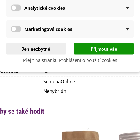
větů
Zelená
Analytické cookies
Žlutá
etení
Duben
Květen
Marketingové cookies
lodů
Fialová
i Pěstování
Doma
Jen nezbytné
Přijmout vše
Venku
Přejít na stránku Prohlášení o použití cookies
lita
Ne
dornost
Ne
e
SemenaOnline
Nehybridní
by se také hodit