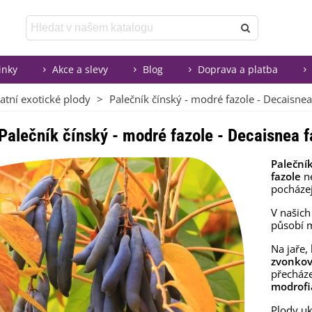
inky
Akce a slevy
Blog
Doprava a platba
atní exotické plody
>
Palečník čínský - modré fazole - Decaisnea 
Palečník čínský - modré fazole - Decaisnea fa
Palečník
fazole
n
pocházej
V našic
působí 
Na jaře
zvonkov
přecháze
modrofi
Plody uk