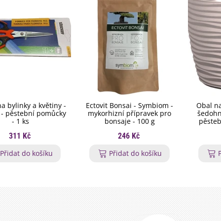
a bylinky a květiny -
Ectovit Bonsai - Symbiom -
Obal na
 - pěstební pomůcky
mykorhizní přípravek pro
šedohn
- 1 ks
bonsaje - 100 g
pěsteb
311 Kč
246 Kč
Přidat do košíku
Přidat do košíku