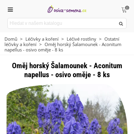
0
Domů
>
Léčivky a koření
>
Léčivé rostliny
>
Ostatní
léčivky a koření
>
Oměj horský Šalamounek - Aconitum
napellus - osivo oměje - 8 ks
Oměj horský Šalamounek - Aconitum
napellus - osivo oměje - 8 ks