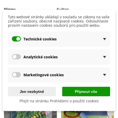
dostatkem živin
. Nutná je
pravidelná zálivka
.
Výsev
Květen
Pozor – celá rostlina je jedovatá
,
hlavně její kořeny
! Proto
při manipulaci
dbejte zvýšené opatrnosti
.
Tyto webové stránky ukládají v souladu se zákony na vaše
Stanoviště
Polostín
zařízení soubory, obecně nazývané cookies. Odsouhlaste
prosím nastavení cookies souborů pro použití webu.
Barva Květů
Fialová
Možnosti Pěstování
Venku
Technické cookies
Mrazuvzdornost
Ano
Výrobce
SemenaOnline
Analytické cookies
Mohlo by se také hodit
Marketingové cookies
Jen nezbytné
Přijmout vše
Přejít na stránku Prohlášení o použití cookies