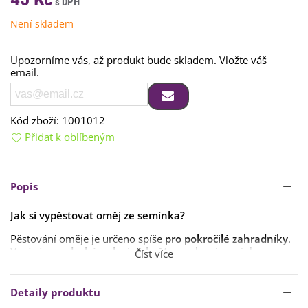
Není skladem
Upozorníme vás, až produkt bude skladem. Vložte váš
email.
Kód zboží:
1001012
Přidat k oblíbeným
Popis
Jak si vypěstovat oměj ze semínka?
Pěstování oměje je určeno spíše
pro pokročilé zahradníky
.
Vysévá se
v druhé polovině května
nebo si semínka
Číst více
můžete
předpěstovat doma
.
Vyséváme
do hloubky 10 cm
. Oměj dobře roste
v polostínu
Detaily produktu
s humózní půdou
. Půda byla měla být
spíše kyselá
,
s