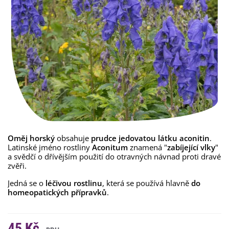
Oměj horský
obsahuje
prudce
jedovatou látku aconitin
.
Latinské jméno rostliny
Aconitum
znamená "
zabíjející vlky
"
a svědčí o dřívějším použití do otravných návnad proti dravé
zvěři.
Jedná se o
léčivou rostlinu
, která se používá hlavně
do
homeopatických přípravků
.
45 Kč