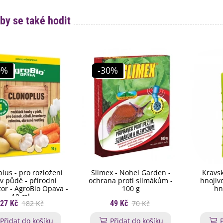
by se také hodit
0%
-30%
lus - pro rozložení
Slimex - Nohel Garden -
Kravsk
v půdě - přírodní
ochrana proti slimákům -
hnojivo
tor - AgroBio Opava -
100 g
hn
10 ml
27 Kč
182 Kč
49 Kč
70 Kč
Přidat do košíku
Přidat do košíku