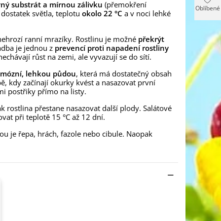
vný substrát a mírnou zálivku
(přemokření
Oblíbené
í dostatek světla, teplotu
okolo 22 °C
a v noci lehké
ž nehrozí ranní mrazíky. Rostlinu je možné
překrýt
adba je jednou z
prevencí proti napadení rostliny
echávají růst na zemi, ale vyvazují se do sítí.
humózní, lehkou půdou
, která má dostatečný obsah
bě, kdy začínají okurky kvést a nasazovat první
i postřiky přímo na listy.
k rostlina přestane nasazovat další plody. Salátové
vat při teplotě 15 °C až 12 dní.
u je řepa, hrách, fazole nebo cibule. Naopak