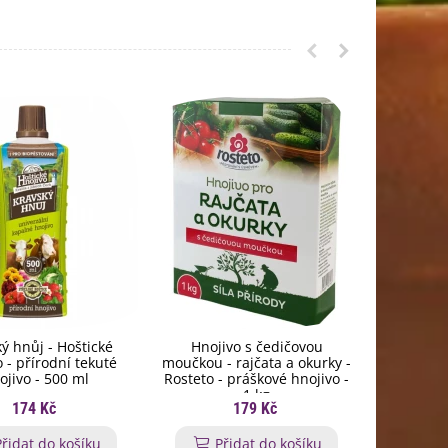
ý hnůj - Hoštické
Hnojivo s čedičovou
Biochar
 - přírodní tekuté
moučkou - rajčata a okurky -
rostli
ojivo - 500 ml
Rosteto - práškové hnojivo -
pevn
1 kg
174 Kč
179 Kč
Přidat do košíku
Přidat do košíku
P