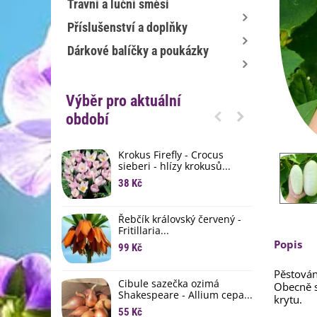
Travní a luční směsi
Příslušenství a doplňky
Dárkové balíčky a poukázky
Výběr pro aktuální
období
Krokus Firefly - Crocus
S
sieberi - hlízy krokusů...
b
38 Kč
1
K
Řebčík královský červený -
p
Fritillaria...
8
Popis
99 Kč
M
Pěstován
D
Cibule sazečka ozimá
Obecně s
3
Shakespeare - Allium cepa...
krytu.
55 Kč