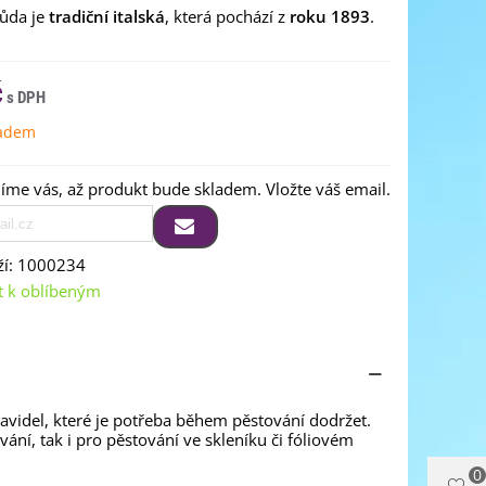
růda je
tradiční italská
, která pochází z
roku 1893
.
č
ladem
me vás, až produkt bude skladem. Vložte váš email.
í:
1000234
t k oblíbeným
ravidel, které je potřeba během pěstování dodržet.
ování, tak i pro pěstování ve skleníku či fóliovém
0