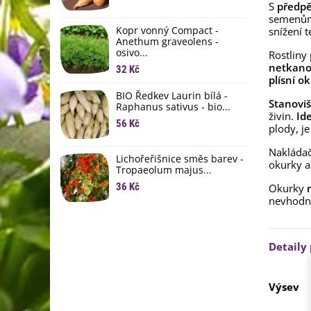
L
S
předpě
li
semenům
Kopr vonný Compact -
snížení t
6
Anethum graveolens -
osivo...
Rostliny
B
netkanou
B
32 Kč
plísní o
6
BIO Ředkev Laurin bílá -
Stanoviš
Raphanus sativus - bio...
E
živin.
Ide
B
56 Kč
plody, j
9
Nakládač
Lichořeřišnice směs barev -
okurky a 
Tropaeolum majus...
36 Kč
Okurky
nevhodný
Detaily
Výsev