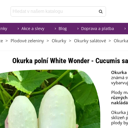
inky
Akce a slevy
Blog
Doprava a platba
ce
>
Plodové zeleniny
>
Okurky
>
Okurky salátové
>
Okurka
Okurka polní White Wonder - Cucumis sat
Okurka
známá s
vybarvu
Plody m
různých 
nakládá
Okurka j
sklizeň 
plody by