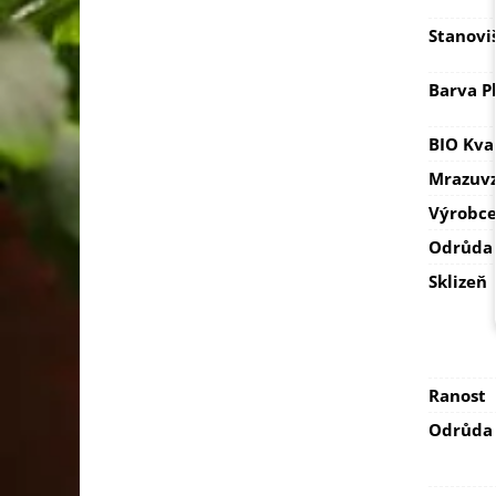
Stanovi
Barva P
BIO Kva
Mrazuvz
Výrobc
Odrůda
Sklizeň
Ranost
Odrůda