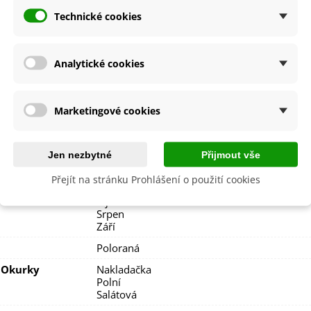
Květen
Technické cookies
ště
Polostín
Slunečné
lodů
Bílá
Analytické cookies
Zelená
lita
Ne
Marketingové cookies
dornost
Ne
e
SemenaOnline
Nehybridní
Jen nezbytné
Přijmout vše
Červen
Přejít na stránku Prohlášení o použití cookies
Červenec
Říjen
Srpen
Září
Poloraná
 Okurky
Nakladačka
Polní
Salátová