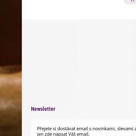
Newsletter
Přejete si dostávat email s novinkami, slevami 
jen zde napsat Váš email.