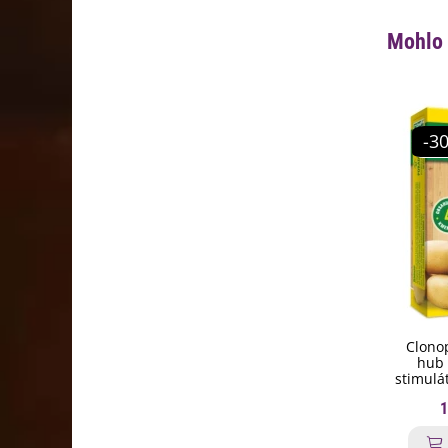
Mohlo 
-3
Clonop
hub 
stimulá
1