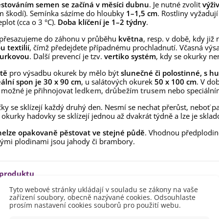
ilie Canova - Lilium - cibule
stováním semen se začíná v měsíci dubnu
. Je nutné zvolit
výži
lií - 1 ks
 škodí). Semínka sázíme do hloubky
1–1,5 cm
. Rostliny vyžaduj
85 Kč
-30%
eplot (cca o 3 °C).
Doba klíčení je 1–2 týdny
.
0 Kč
 přesazujeme do záhonu v průběhu
května
, resp. v době, kdy ji
egonie plnokvětá žlutá -
 textilií
, čímž předejdete případnému prochladnutí. Včasná výs
egonia superba -...
kurkovou
. Další prevencí je tzv.
vertiko systém
, kdy se okurky nen
85 Kč
-30%
0 Kč
tě
pro výsadbu okurek by mělo být
slunečné či polostinné, s 
ukalyptus Baby Blue -
ální spon je 30 x 90 cm
, u salátových okurek
50 x 100 cm
. V do
lahovičník - Eukalyptus...
e možné je přihnojovat
ledkem
,
drůbežím trusem
nebo speciálním
0 Kč
ky se sklízejí každý druhý den. Nesmí se nechat přerůst, neboť pa
okurky hadovky se sklízejí jednou až dvakrát týdně a lze je sklado
nelze opakovaně pěstovat ve stejné půdě
. Vhodnou předplodino
mi plodinami jsou jahody či brambory.
 produktu
Tyto webové stránky ukládají v souladu se zákony na vaše
zařízení soubory, obecně nazývané cookies. Odsouhlaste
Březen
prosím nastavení cookies souborů pro použití webu.
Duben