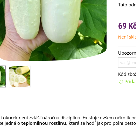
Tato od
69 K
Není sk
Upozorní
emínkové bomby - dárkový
ox na vajíčka -...
Kód zbož
92 Kč
Přida
uchyňské bylinky na malou
lochu - výsevný...
4 Kč
rkev pozdní Cidera -
í okurek není zvlášť náročná disciplína. Existuje ovšem několik p
aucus carota - osivo...
e jedná o
teplomilnou rostlinu
, která se hodí jak pro polní pěst
4 Kč