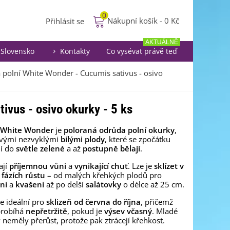
0
Nákupní košík
-
0 Kč
Přihlásit se
AKTUÁLNĚ
Slovensko
Kontakty
Co vysévat právě teď
 polní White Wonder - Cucumis sativus - osivo
ivus - osivo okurky - 5 ks
 White Wonder
je
poloraná odrůda polní okurky
,
vými nezvyklými
bílými plody
, které se zpočátku
jí do
světle zelené
a až
postupně bělají
.
ají
příjemnou vůni
a
vynikající chuť
. Lze je
sklízet v
fázích růstu
– od malých křehkých plodů pro
ní
a
kvašení
až po delší
salátovky
o délce až 25 cm.
e ideální pro
sklizeň od června do října
, přičemž
probíhá
nepřetržitě
, pokud je
výsev včasný
. Mladé
 neměly přerůst, protože pak ztrácejí křehkost.